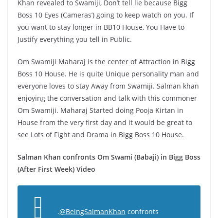
Khan revealed to Swamiji, Don’t tell lie because Bigg
Boss 10 Eyes (Cameras’) going to keep watch on you. If
you want to stay longer in BB10 House, You Have to
Justify everything you tell in Public.
Om Swamiji Maharaj is the center of Attraction in Bigg
Boss 10 House. He is quite Unique personality man and
everyone loves to stay Away from Swamiji. Salman khan
enjoying the conversation and talk with this commoner
Om Swamiji. Maharaj Started doing Pooja Kirtan in
House from the very first day and it would be great to
see Lots of Fight and Drama in Bigg Boss 10 House.
Salman Khan confronts Om Swami (Babaji) in Bigg Boss
(After First Week) Video
.
@BeingSalmanKhan
confronts