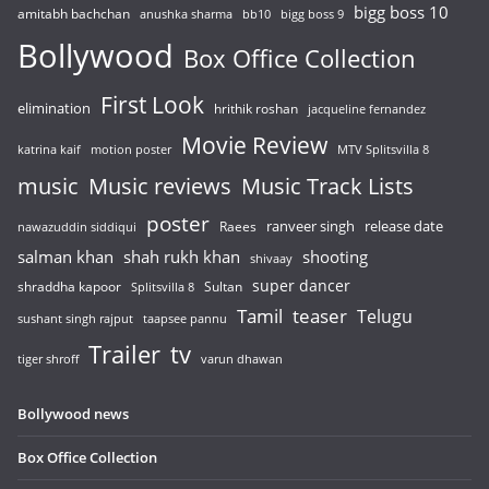
bigg boss 10
amitabh bachchan
anushka sharma
bb10
bigg boss 9
Bollywood
Box Office Collection
First Look
elimination
hrithik roshan
jacqueline fernandez
Movie Review
katrina kaif
motion poster
MTV Splitsvilla 8
music
Music reviews
Music Track Lists
poster
release date
Raees
ranveer singh
nawazuddin siddiqui
salman khan
shah rukh khan
shooting
shivaay
super dancer
shraddha kapoor
Sultan
Splitsvilla 8
Tamil
teaser
Telugu
sushant singh rajput
taapsee pannu
Trailer
tv
tiger shroff
varun dhawan
Bollywood news
Box Office Collection