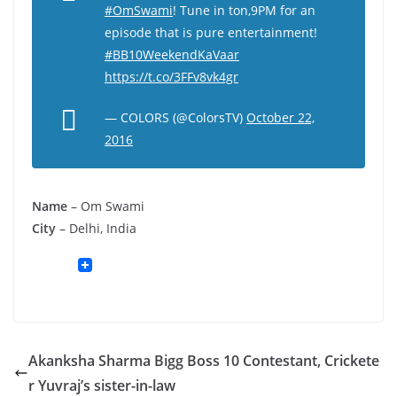
#OmSwami
! Tune in ton,9PM for an
episode that is pure entertainment!
#BB10WeekendKaVaar
https://t.co/3FFv8vk4gr
— COLORS (@ColorsTV)
October 22,
2016
Name
– Om Swami
City
– Delhi, India
Akanksha Sharma Bigg Boss 10 Contestant, Crickete
r Yuvraj’s sister-in-law