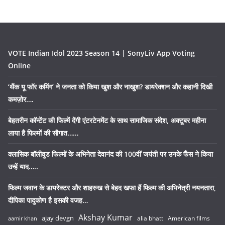
VOTE Indian Idol 2023 Season 14 | SonyLiv App Voting
Online
‘थैंक यू फॉर कमिंग’ ने जनता को किया खुश और नाखुश? डायरेक्शन और कहानी दिखी
कमज़ोर….
बेहतरीन कॉन्टेंट की फिल्में देंगी एंटरटेनमेंट के साथ सामाजिक संदेश, अक्टूबर महीना
लाया है फिल्मों की सौगात……
क्लासिक बॉलीवुड फिल्मों के अभिनेता देवानंद की 100वीं जयंती पर उनके फैंस ने किया
उन्हें याद…..
फिल्म जवान के डायरेक्टर और शाहरुख से बेहद खफा हैं फिल्म की अभिनेत्री नयनतारा,
दीपिका पादुकोण है इसकी वजह…
Akshay Kumar
ajay devgn
alia bhatt
American films
aamir khan