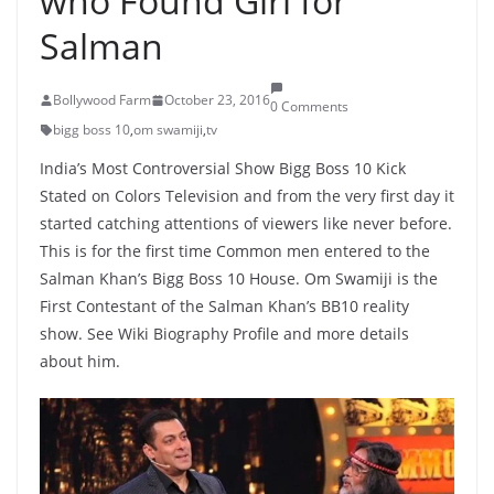
who Found Girl for
Salman
Bollywood Farm
October 23, 2016
0 Comments
bigg boss 10
,
om swamiji
,
tv
India’s Most Controversial Show Bigg Boss 10 Kick
Stated on Colors Television and from the very first day it
started catching attentions of viewers like never before.
This is for the first time Common men entered to the
Salman Khan’s Bigg Boss 10 House. Om Swamiji is the
First Contestant of the Salman Khan’s BB10 reality
show. See Wiki Biography Profile and more details
about him.