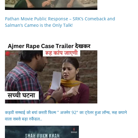
Pathan Movie Public Response – SRK’s Comeback and
Salman’s Cameo is the Only Talk!
कड़वी सच्चाई को बयां करती फिल्म ” अजमेर 92″ का ट्रेलर हुआ लॉन्च, रूह कपाने
वाला सबसे बड़ा स्कैंडल..