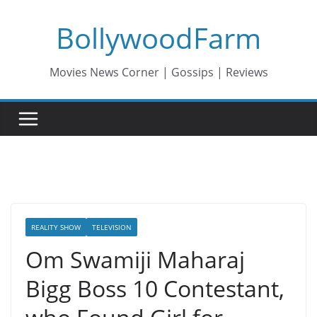
Skip
BollywoodFarm
to
content
Movies News Corner | Gossips | Reviews
REALITY SHOW
TELEVISION
Om Swamiji Maharaj
Bigg Boss 10 Contestant,