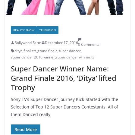
REALITY SHOW
TELEVISION
Bollywood Farm
December 17, 2016
0 Comments
ditya
,
finalists
,
grand finale
,
super dancer
,
super dancer 2016 winner
,
super dancer winner
,
tv
Super Dancer Winner Name:
Grand Finale 2016, ‘Ditya’ lifted
Trophy
Sony TV’s Super Dancer Journey Kick-Started with the
Selection of Top 12 Super Dancers Contestants. All of
them Danced really
Read More