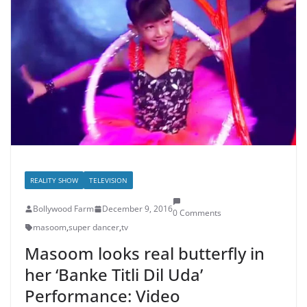
REALITY SHOW
TELEVISION
Bollywood Farm
December 9, 2016
0 Comments
masoom
,
super dancer
,
tv
Masoom looks real butterfly in
her ‘Banke Titli Dil Uda’
Performance: Video