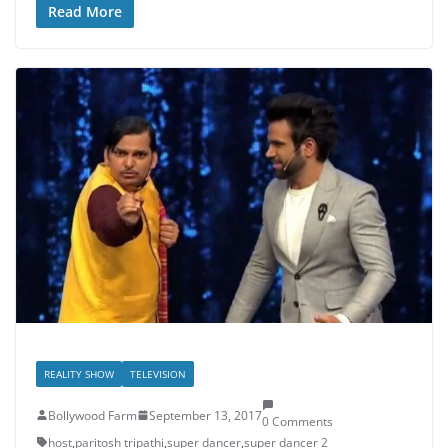
Read More
REALITY SHOW
TELEVISION
Bollywood Farm
September 13, 2017
0 Comments
host
,
paritosh tripathi
,
super dancer
,
super dancer 2