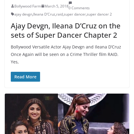
Bollywood Farm
March 5, 2018
0 Comments
ajay devgn
,
Ileana D’Cruz
,
raid
,
super dancer
,
super dancer 2
Ajay Devgn, Ileana D’Cruz on the
sets of Super Dancer Chapter 2
Bollywood Versatile Actor Ajay Devgn and Ileana D’Cruz
Once Again will be seen on a Crime Thriller film RAID.
Yes,
Read More