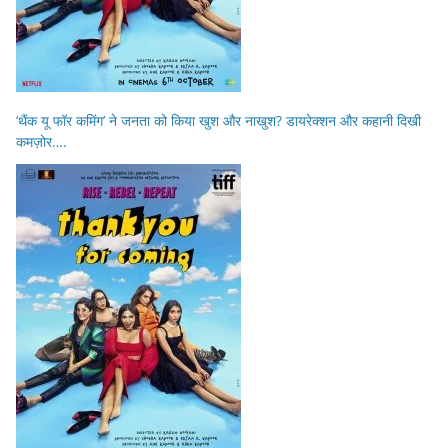
‘थैंक यू फॉर कमिंग’ ने जनता को किया खुश और नाखुश? डायरेक्शन और कहानी दिखी
कमज़ोर….