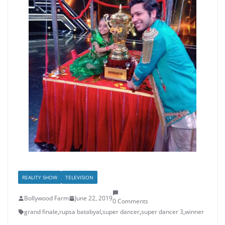
REALITY SHOW
TELEVISION
Bollywood Farm
June 22, 2019
0 Comments
grand finale
,
rupsa batabyal
,
super dancer
,
super dancer 3
,
winner