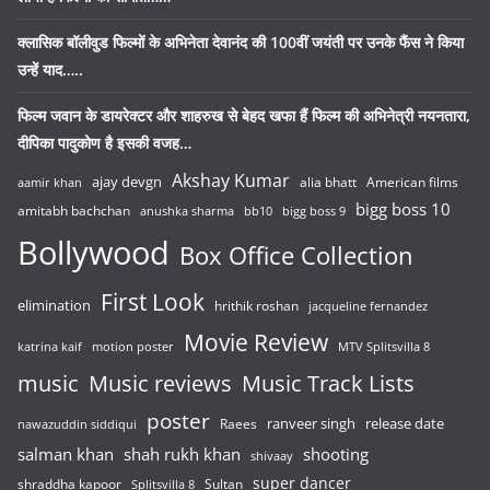
क्लासिक बॉलीवुड फिल्मों के अभिनेता देवानंद की 100वीं जयंती पर उनके फैंस ने किया
उन्हें याद…..
फिल्म जवान के डायरेक्टर और शाहरुख से बेहद खफा हैं फिल्म की अभिनेत्री नयनतारा,
दीपिका पादुकोण है इसकी वजह…
Akshay Kumar
ajay devgn
alia bhatt
American films
aamir khan
bigg boss 10
amitabh bachchan
anushka sharma
bb10
bigg boss 9
Bollywood
Box Office Collection
First Look
elimination
hrithik roshan
jacqueline fernandez
Movie Review
katrina kaif
motion poster
MTV Splitsvilla 8
music
Music reviews
Music Track Lists
poster
release date
Raees
ranveer singh
nawazuddin siddiqui
salman khan
shah rukh khan
shooting
shivaay
super dancer
shraddha kapoor
Sultan
Splitsvilla 8