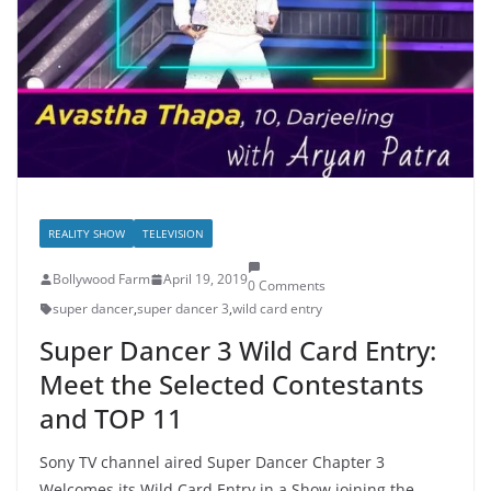
REALITY SHOW
TELEVISION
Bollywood Farm
April 19, 2019
0 Comments
super dancer
,
super dancer 3
,
wild card entry
Super Dancer 3 Wild Card Entry:
Meet the Selected Contestants
and TOP 11
Sony TV channel aired Super Dancer Chapter 3
Welcomes its Wild Card Entry in a Show joining the