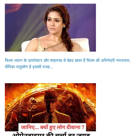
फिल्म जवान के डायरेक्टर और शाहरुख से बेहद खफा हैं फिल्म की अभिनेत्री नयनतारा,
दीपिका पादुकोण है इसकी वजह…