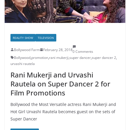
REALITY SHOW
TELEVISION
Bollywood Farm
February 28, 2018
0 Comments
Bollywood
,
promotion
,
rani mukerji
,
super dancer
,
super dancer 2
,
urvashi rautela
Rani Mukerji and Urvashi
Rautela on Super Dancer 2 for
Film Promotions
Bollywood the Most Versatile actress Rani Mukerji and
Hot Girl Urvashi Rautela becomes guest on the sets of
Super Dancer