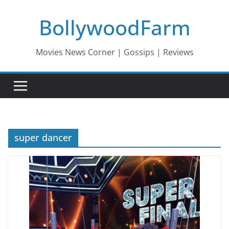
Skip
BollywoodFarm
to
content
Movies News Corner | Gossips | Reviews
super dancer