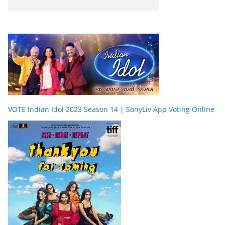
VOTE Indian Idol 2023 Season 14 | SonyLiv App Voting Online