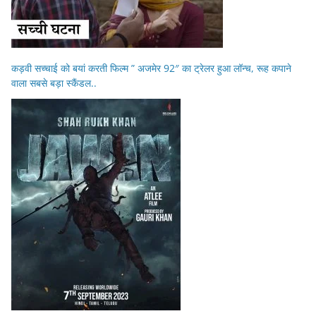
कड़वी सच्चाई को बयां करती फिल्म ” अजमेर 92″ का ट्रेलर हुआ लॉन्च, रूह कपाने
वाला सबसे बड़ा स्कैंडल..