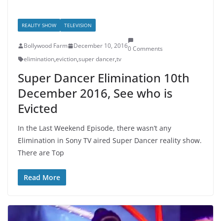
REALITY SHOW
TELEVISION
Bollywood Farm
December 10, 2016
0 Comments
elimination
,
eviction
,
super dancer
,
tv
Super Dancer Elimination 10th
December 2016, See who is
Evicted
In the Last Weekend Episode, there wasn’t any
Elimination in Sony TV aired Super Dancer reality show.
There are Top
Read More