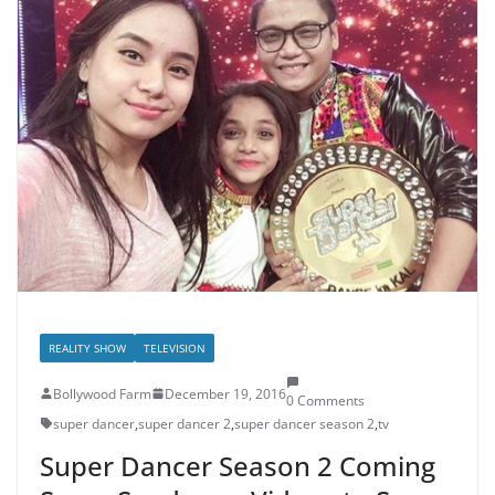
REALITY SHOW
TELEVISION
Bollywood Farm
December 19, 2016
0 Comments
super dancer
,
super dancer 2
,
super dancer season 2
,
tv
Super Dancer Season 2 Coming