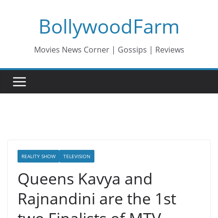
Skip
BollywoodFarm
to
content
Movies News Corner | Gossips | Reviews
REALITY SHOW
TELEVISION
Queens Kavya and
Rajnandini are the 1st