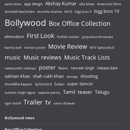
Akshay Kumar
ajay devgn
alia bhatt
American films
aamir khan
bigg boss 10
amitabh bachchan
anushka sharma
bb10
bigg boss 9
Bollywood
Box Office Collection
First Look
elimination
hrithik roshan
jacqueline fernandez
Movie Review
katrina kaif
motion poster
MTV Splitsvilla 8
music
Music reviews
Music Track Lists
poster
release date
Raees
ranveer singh
nawazuddin siddiqui
salman khan
shah rukh khan
shooting
shivaay
super dancer
shraddha kapoor
Sultan
Splitsvilla 8
Tamil
teaser
Telugu
sushant singh rajput
taapsee pannu
Trailer
tv
tiger shroff
varun dhawan
Bollywood news
Box Office Collection