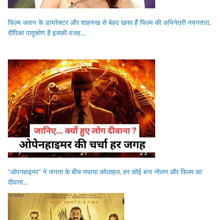
फिल्म जवान के डायरेक्टर और शाहरुख से बेहद खफा हैं फिल्म की अभिनेत्री नयनतारा,
दीपिका पादुकोण है इसकी वजह…
“ओपनहाइमर” ने जनता के बीच मचाया कोलाहल, हर कोई बना नोलन और फिल्म का
दीवाना…