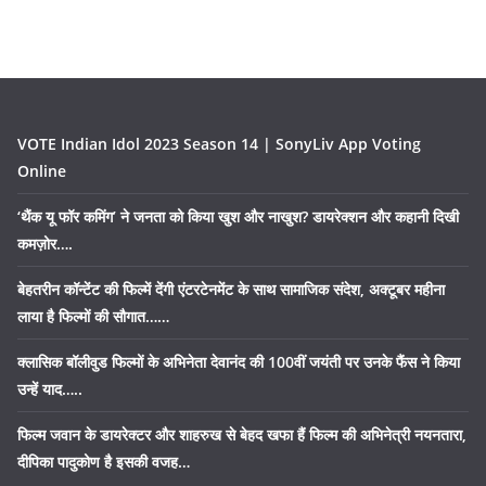
VOTE Indian Idol 2023 Season 14 | SonyLiv App Voting
Online
‘थैंक यू फॉर कमिंग’ ने जनता को किया खुश और नाखुश? डायरेक्शन और कहानी दिखी
कमज़ोर….
बेहतरीन कॉन्टेंट की फिल्में देंगी एंटरटेनमेंट के साथ सामाजिक संदेश, अक्टूबर महीना
लाया है फिल्मों की सौगात……
क्लासिक बॉलीवुड फिल्मों के अभिनेता देवानंद की 100वीं जयंती पर उनके फैंस ने किया
उन्हें याद…..
फिल्म जवान के डायरेक्टर और शाहरुख से बेहद खफा हैं फिल्म की अभिनेत्री नयनतारा,
दीपिका पादुकोण है इसकी वजह…