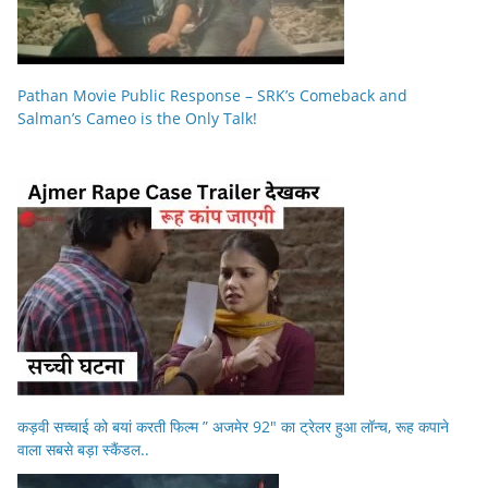
Pathan Movie Public Response – SRK’s Comeback and
Salman’s Cameo is the Only Talk!
कड़वी सच्चाई को बयां करती फिल्म ” अजमेर 92″ का ट्रेलर हुआ लॉन्च, रूह कपाने
वाला सबसे बड़ा स्कैंडल..