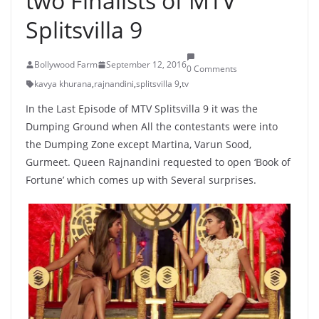
two Finalists of MTV
Splitsvilla 9
Bollywood Farm
September 12, 2016
0 Comments
kavya khurana
,
rajnandini
,
splitsvilla 9
,
tv
In the Last Episode of MTV Splitsvilla 9 it was the
Dumping Ground when All the contestants were into
the Dumping Zone except Martina, Varun Sood,
Gurmeet. Queen Rajnandini requested to open ‘Book of
Fortune’ which comes up with Several surprises.