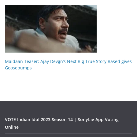
Maidaan Teaser: Ajay Devgn’s Next Big True Story Based gives
Goosebumps
VOTE Indian Idol 2023 Season 14 | SonyLiv App Voting
Online