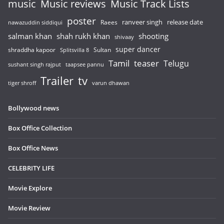
music
Music reviews
Music Track Lists
poster
release date
Raees
ranveer singh
nawazuddin siddiqui
salman khan
shah rukh khan
shooting
shivaay
super dancer
shraddha kapoor
Sultan
Splitsvilla 8
Tamil
teaser
Telugu
sushant singh rajput
taapsee pannu
Trailer
tv
tiger shroff
varun dhawan
Bollywood news
Box Office Collection
Box Office News
CELEBRITY LIFE
Movie Explore
Movie Review