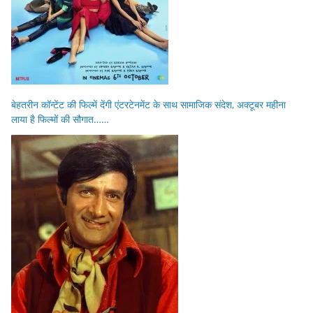
बेहतरीन कॉन्टेंट की फिल्में देंगी एंटरटेनमेंट के साथ सामाजिक संदेश, अक्टूबर महीना
लाया है फिल्मों की सौगात……