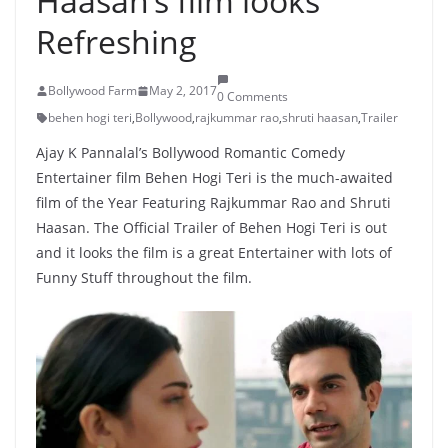
Haasan’s film looks
Refreshing
Bollywood Farm
May 2, 2017
0 Comments
behen hogi teri
,
Bollywood
,
rajkummar rao
,
shruti haasan
,
Trailer
Ajay K Pannalal’s Bollywood Romantic Comedy
Entertainer film Behen Hogi Teri is the much-awaited
film of the Year Featuring Rajkummar Rao and Shruti
Haasan. The Official Trailer of Behen Hogi Teri is out
and it looks the film is a great Entertainer with lots of
Funny Stuff throughout the film.