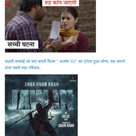
कड़वी सच्चाई को बयां करती फिल्म ” अजमेर 92″ का ट्रेलर हुआ लॉन्च, रूह कपाने
वाला सबसे बड़ा स्कैंडल..