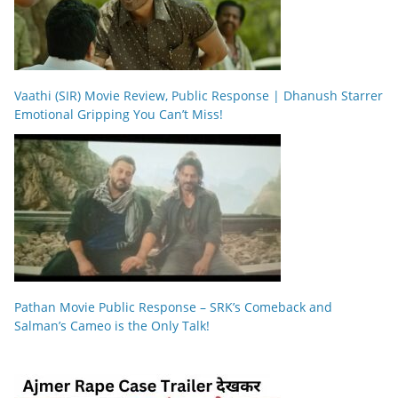
Vaathi (SIR) Movie Review, Public Response | Dhanush Starrer
Emotional Gripping You Can’t Miss!
Pathan Movie Public Response – SRK’s Comeback and
Salman’s Cameo is the Only Talk!