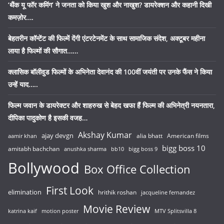
‘थैंक यू फॉर कमिंग’ ने जनता को किया खुश और नाखुश? डायरेक्शन और कहानी दिखी
कमज़ोर….
बेहतरीन कॉन्टेंट की फिल्में देंगी एंटरटेनमेंट के साथ सामाजिक संदेश, अक्टूबर महीना
लाया है फिल्मों की सौगात……
क्लासिक बॉलीवुड फिल्मों के अभिनेता देवानंद की 100वीं जयंती पर उनके फैंस ने किया
उन्हें याद…..
फिल्म जवान के डायरेक्टर और शाहरुख से बेहद खफा हैं फिल्म की अभिनेत्री नयनतारा,
दीपिका पादुकोण है इसकी वजह…
Akshay Kumar
ajay devgn
alia bhatt
American films
aamir khan
bigg boss 10
amitabh bachchan
anushka sharma
bb10
bigg boss 9
Bollywood
Box Office Collection
First Look
elimination
hrithik roshan
jacqueline fernandez
Movie Review
katrina kaif
motion poster
MTV Splitsvilla 8