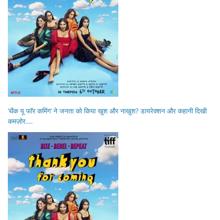
‘थैंक यू फॉर कमिंग’ ने जनता को किया खुश और नाखुश? डायरेक्शन और कहानी दिखी
कमज़ोर….