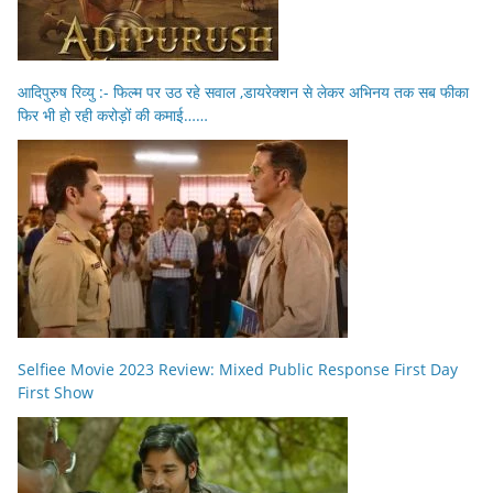
आदिपुरुष रिव्यु :- फिल्म पर उठ रहे सवाल ,डायरेक्शन से लेकर अभिनय तक सब फीका
फिर भी हो रही करोड़ों की कमाई……
Selfiee Movie 2023 Review: Mixed Public Response First Day
First Show