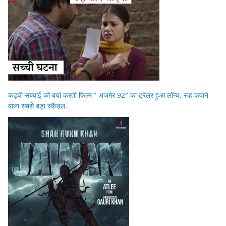
कड़वी सच्चाई को बयां करती फिल्म ” अजमेर 92″ का ट्रेलर हुआ लॉन्च, रूह कपाने
वाला सबसे बड़ा स्कैंडल..