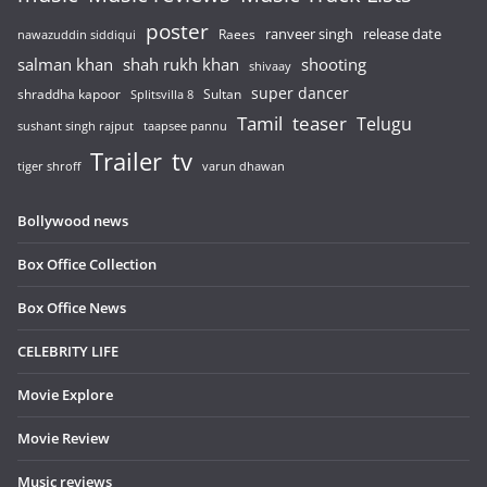
poster
release date
Raees
ranveer singh
nawazuddin siddiqui
salman khan
shah rukh khan
shooting
shivaay
super dancer
shraddha kapoor
Sultan
Splitsvilla 8
Tamil
teaser
Telugu
sushant singh rajput
taapsee pannu
Trailer
tv
tiger shroff
varun dhawan
Bollywood news
Box Office Collection
Box Office News
CELEBRITY LIFE
Movie Explore
Movie Review
Music reviews