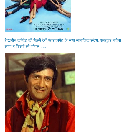
बेहतरीन कॉन्टेंट की फिल्में देंगी एंटरटेनमेंट के साथ सामाजिक संदेश, अक्टूबर महीना
लाया है फिल्मों की सौगात……