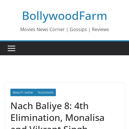
Skip
BollywoodFarm
to
content
Movies News Corner | Gossips | Reviews
REALITY SHOW
TELEVISION
Nach Baliye 8: 4th
Elimination, Monalisa