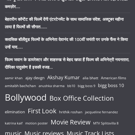
कमज़ोर….
बेहतरीन कॉन्टेंट की फिल्में देंगी एंटरटेनमेंट के साथ सामाजिक संदेश, अक्टूबर महीना
लाया है फिल्मों की सौगात……
क्लासिक बॉलीवुड फिल्मों के अभिनेता देवानंद की 100वीं जयंती पर उनके फैंस ने किया
उन्हें याद…..
फिल्म जवान के डायरेक्टर और शाहरुख से बेहद खफा हैं फिल्म की अभिनेत्री नयनतारा,
दीपिका पादुकोण है इसकी वजह…
Akshay Kumar
ajay devgn
alia bhatt
American films
aamir khan
bigg boss 10
amitabh bachchan
anushka sharma
bb10
bigg boss 9
Bollywood
Box Office Collection
First Look
elimination
hrithik roshan
jacqueline fernandez
Movie Review
katrina kaif
motion poster
MTV Splitsvilla 8
music
Music reviews
Music Track Lists