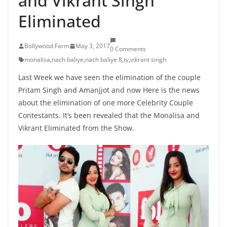
and Vikrant Singh
Eliminated
Bollywood Farm
May 3, 2017
0 Comments
monalisa
,
nach baliye
,
nach baliye 8
,
tv
,
vikrant singh
Last Week we have seen the elimination of the couple
Pritam Singh and Amanjjot and now Here is the news
about the elimination of one more Celebrity Couple
Contestants. It’s been revealed that the Monalisa and
Vikrant Eliminated from the Show.