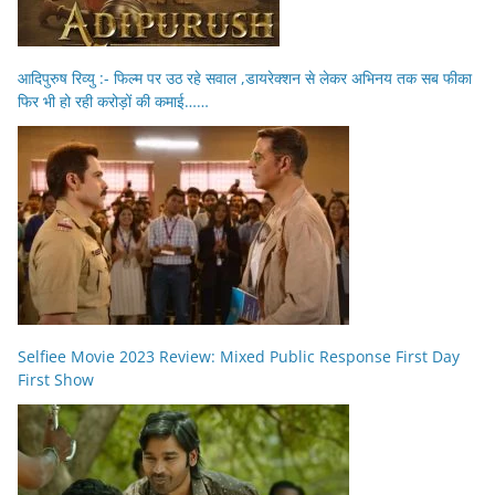
आदिपुरुष रिव्यु :- फिल्म पर उठ रहे सवाल ,डायरेक्शन से लेकर अभिनय तक सब फीका
फिर भी हो रही करोड़ों की कमाई……
Selfiee Movie 2023 Review: Mixed Public Response First Day
First Show