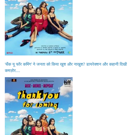
‘थैंक यू फॉर कमिंग’ ने जनता को किया खुश और नाखुश? डायरेक्शन और कहानी दिखी
कमज़ोर….