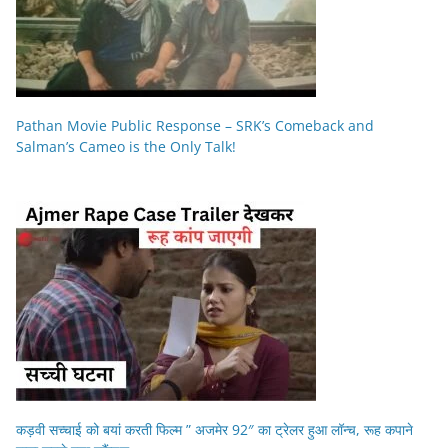
Pathan Movie Public Response – SRK’s Comeback and
Salman’s Cameo is the Only Talk!
कड़वी सच्चाई को बयां करती फिल्म ” अजमेर 92″ का ट्रेलर हुआ लॉन्च, रूह कपाने