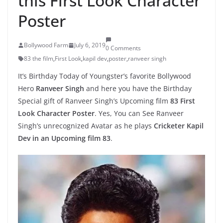
this First Look Character
Poster
Bollywood Farm
July 6, 2019
0 Comments
83 the film
,
First Look
,
kapil dev
,
poster
,
ranveer singh
It’s Birthday Today of Youngster’s favorite Bollywood
Hero
Ranveer Singh
and here you have the Birthday
Special gift of Ranveer Singh’s Upcoming film
83 First
Look Character Poster
. Yes, You can See Ranveer
Singh’s unrecognized Avatar as he plays
Cricketer Kapil
Dev in an Upcoming film 83
.