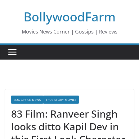
Skip
BollywoodFarm
to
content
Movies News Corner | Gossips | Reviews
BOX OFFICE NEWS
TRUE STORY MOVIES
83 Film: Ranveer Singh
looks ditto Kapil Dev in