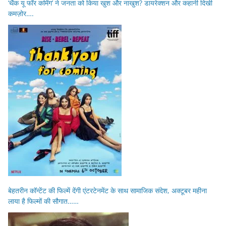
‘थैंक यू फॉर कमिंग’ ने जनता को किया खुश और नाखुश? डायरेक्शन और कहानी दिखी
कमज़ोर….
बेहतरीन कॉन्टेंट की फिल्में देंगी एंटरटेनमेंट के साथ सामाजिक संदेश, अक्टूबर महीना
लाया है फिल्मों की सौगात……