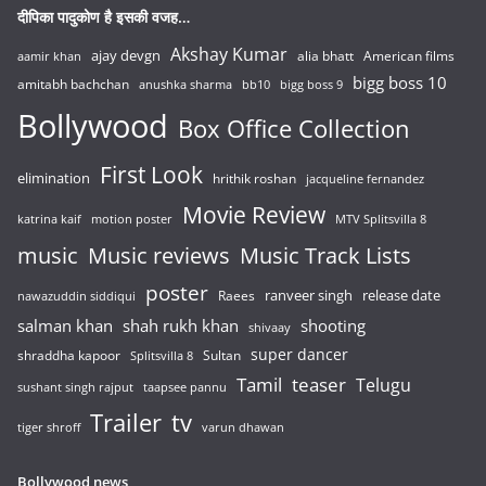
दीपिका पादुकोण है इसकी वजह…
Akshay Kumar
ajay devgn
alia bhatt
American films
aamir khan
bigg boss 10
amitabh bachchan
anushka sharma
bb10
bigg boss 9
Bollywood
Box Office Collection
First Look
elimination
hrithik roshan
jacqueline fernandez
Movie Review
katrina kaif
motion poster
MTV Splitsvilla 8
music
Music reviews
Music Track Lists
poster
release date
Raees
ranveer singh
nawazuddin siddiqui
salman khan
shah rukh khan
shooting
shivaay
super dancer
shraddha kapoor
Sultan
Splitsvilla 8
Tamil
teaser
Telugu
sushant singh rajput
taapsee pannu
Trailer
tv
tiger shroff
varun dhawan
Bollywood news