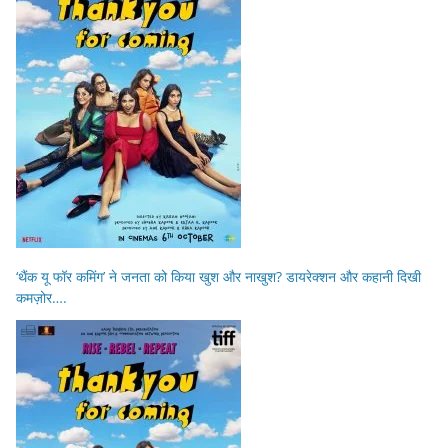
‘थैंक यू फॉर कमिंग’ ने जनता को किया खुश और नाखुश? डायरेक्शन और कहानी दिखी
कमज़ोर….