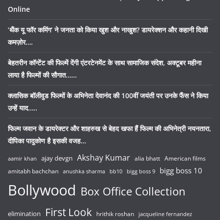
Online
‘थैंक यू फॉर कमिंग’ ने जनता को किया खुश और नाखुश? डायरेक्शन और कहानी दिखी
कमज़ोर….
बेहतरीन कॉन्टेंट की फिल्में देंगी एंटरटेनमेंट के साथ सामाजिक संदेश, अक्टूबर महीना
लाया है फिल्मों की सौगात……
क्लासिक बॉलीवुड फिल्मों के अभिनेता देवानंद की 100वीं जयंती पर उनके फैंस ने किया
उन्हें याद…..
फिल्म जवान के डायरेक्टर और शाहरुख से बेहद खफा हैं फिल्म की अभिनेत्री नयनतारा,
दीपिका पादुकोण है इसकी वजह…
Akshay Kumar
ajay devgn
alia bhatt
American films
aamir khan
bigg boss 10
amitabh bachchan
anushka sharma
bb10
bigg boss 9
Bollywood
Box Office Collection
First Look
elimination
hrithik roshan
jacqueline fernandez