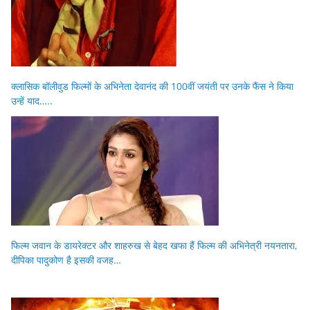
क्लासिक बॉलीवुड फिल्मों के अभिनेता देवानंद की 100वीं जयंती पर उनके फैंस ने किया
उन्हें याद…..
फिल्म जवान के डायरेक्टर और शाहरुख से बेहद खफा हैं फिल्म की अभिनेत्री नयनतारा,
दीपिका पादुकोण है इसकी वजह…