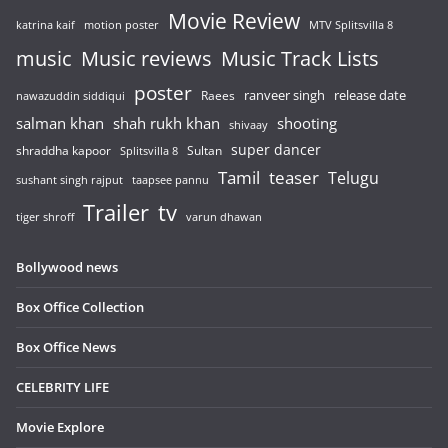
Movie Review
katrina kaif
motion poster
MTV Splitsvilla 8
music
Music reviews
Music Track Lists
poster
release date
Raees
ranveer singh
nawazuddin siddiqui
salman khan
shah rukh khan
shooting
shivaay
super dancer
shraddha kapoor
Sultan
Splitsvilla 8
Tamil
teaser
Telugu
sushant singh rajput
taapsee pannu
Trailer
tv
tiger shroff
varun dhawan
Bollywood news
Box Office Collection
Box Office News
CELEBRITY LIFE
Movie Explore