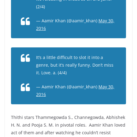
(2/4)
— Aamir Khan (@aamir_khan)
May 30,
2016
It’s a little difficult to slot it into a
genre, but it’s really funny. Don’t miss
it. Love. a. (4/4)
— Aamir Khan (@aamir_khan)
May 30,
2016
Thithi stars Thammegowda S., Channegowda, Abhishek
H. N. and Pooja S. M. in pivotal roles. Aamir Khan loved
act of them and after watching he couldn’t resist