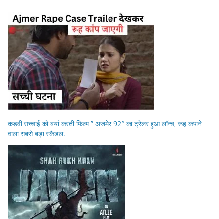
कड़वी सच्चाई को बयां करती फिल्म ” अजमेर 92″ का ट्रेलर हुआ लॉन्च, रूह कपाने
वाला सबसे बड़ा स्कैंडल..