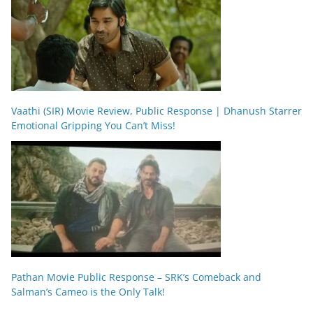
Vaathi (SIR) Movie Review, Public Response | Dhanush Starrer
Emotional Gripping You Can’t Miss!
Pathan Movie Public Response – SRK’s Comeback and
Salman’s Cameo is the Only Talk!