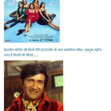
बेहतरीन कॉन्टेंट की फिल्में देंगी एंटरटेनमेंट के साथ सामाजिक संदेश, अक्टूबर महीना
लाया है फिल्मों की सौगात……