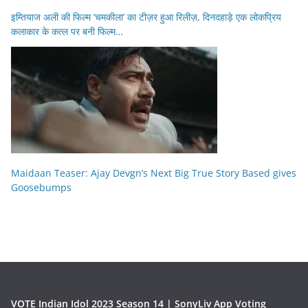
इम्तियाज अली की फिल्म ‘चमकीला’ का टीज़र हुआ रिलीज़, दिनदहाड़े एक लोकप्रिय
कलाकार के कत्ल पर बनी फिल्म…
Maidaan Teaser: Ajay Devgn’s Next Big True Story Based gives
Goosebumps
VOTE Indian Idol 2023 Season 14 | SonyLiv App Voting