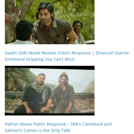
Vaathi (SIR) Movie Review, Public Response | Dhanush Starrer
Emotional Gripping You Can’t Miss!
Pathan Movie Public Response – SRK’s Comeback and
Salman’s Cameo is the Only Talk!