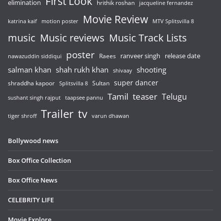
First Look
elimination
hrithik roshan
jacqueline fernandez
Movie Review
katrina kaif
motion poster
MTV Splitsvilla 8
music
Music reviews
Music Track Lists
poster
release date
Raees
ranveer singh
nawazuddin siddiqui
salman khan
shah rukh khan
shooting
shivaay
super dancer
shraddha kapoor
Sultan
Splitsvilla 8
Tamil
teaser
Telugu
sushant singh rajput
taapsee pannu
Trailer
tv
tiger shroff
varun dhawan
Bollywood news
Box Office Collection
Box Office News
CELEBRITY LIFE
Movie Explore