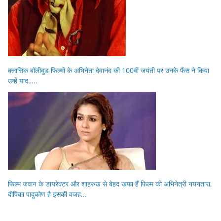
क्लासिक बॉलीवुड फिल्मों के अभिनेता देवानंद की 100वीं जयंती पर उनके फैंस ने किया
उन्हें याद…..
फिल्म जवान के डायरेक्टर और शाहरुख से बेहद खफा हैं फिल्म की अभिनेत्री नयनतारा,
दीपिका पादुकोण है इसकी वजह…