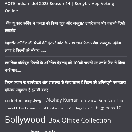
VOTE Indian Idol 2023 Season 14 | SonyLiv App Voting
Online
‘थैंक यू फॉर कमिंग’ ने जनता को किया खुश और नाखुश? डायरेक्शन और कहानी दिखी
कमज़ोर….
बेहतरीन कॉन्टेंट की फिल्में देंगी एंटरटेनमेंट के साथ सामाजिक संदेश, अक्टूबर महीना
लाया है फिल्मों की सौगात……
क्लासिक बॉलीवुड फिल्मों के अभिनेता देवानंद की 100वीं जयंती पर उनके फैंस ने किया
उन्हें याद…..
फिल्म जवान के डायरेक्टर और शाहरुख से बेहद खफा हैं फिल्म की अभिनेत्री नयनतारा,
दीपिका पादुकोण है इसकी वजह…
Akshay Kumar
ajay devgn
alia bhatt
American films
aamir khan
bigg boss 10
amitabh bachchan
anushka sharma
bb10
bigg boss 9
Bollywood
Box Office Collection