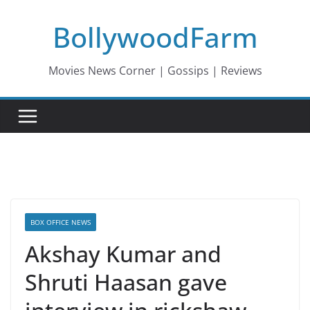
Skip
BollywoodFarm
to
content
Movies News Corner | Gossips | Reviews
BOX OFFICE NEWS
Akshay Kumar and
Shruti Haasan gave