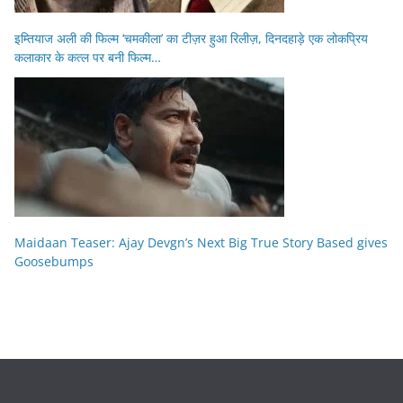
इम्तियाज अली की फिल्म ‘चमकीला’ का टीज़र हुआ रिलीज़, दिनदहाड़े एक लोकप्रिय
कलाकार के कत्ल पर बनी फिल्म…
Maidaan Teaser: Ajay Devgn’s Next Big True Story Based gives
Goosebumps