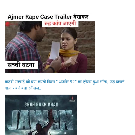
कड़वी सच्चाई को बयां करती फिल्म ” अजमेर 92″ का ट्रेलर हुआ लॉन्च, रूह कपाने
वाला सबसे बड़ा स्कैंडल..