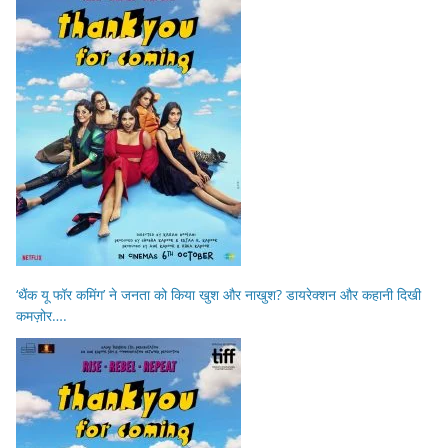
‘थैंक यू फॉर कमिंग’ ने जनता को किया खुश और नाखुश? डायरेक्शन और कहानी दिखी
कमज़ोर….