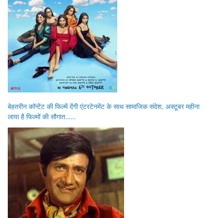
बेहतरीन कॉन्टेंट की फिल्में देंगी एंटरटेनमेंट के साथ सामाजिक संदेश, अक्टूबर महीना
लाया है फिल्मों की सौगात……