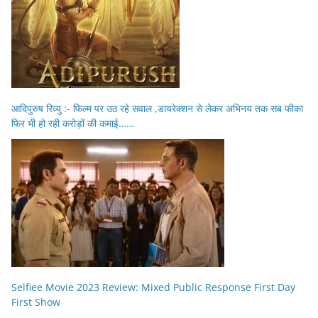
आदिपुरुष रिव्यु :- फिल्म पर उठ रहे सवाल ,डायरेक्शन से लेकर अभिनय तक सब फीका
फिर भी हो रही करोड़ों की कमाई……
Selfiee Movie 2023 Review: Mixed Public Response First Day
First Show