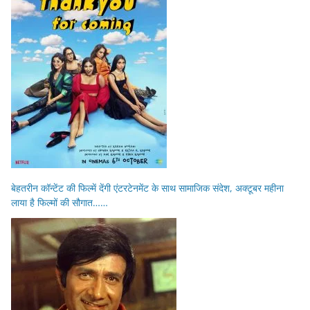
बेहतरीन कॉन्टेंट की फिल्में देंगी एंटरटेनमेंट के साथ सामाजिक संदेश, अक्टूबर महीना
लाया है फिल्मों की सौगात……