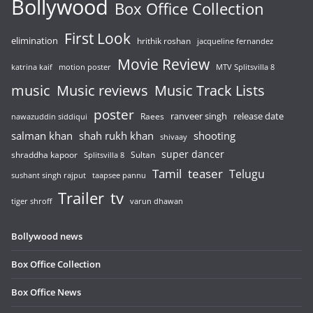
Bollywood
Box Office Collection
First Look
elimination
hrithik roshan
jacqueline fernandez
Movie Review
katrina kaif
motion poster
MTV Splitsvilla 8
music
Music reviews
Music Track Lists
poster
release date
Raees
ranveer singh
nawazuddin siddiqui
salman khan
shah rukh khan
shooting
shivaay
super dancer
shraddha kapoor
Sultan
Splitsvilla 8
Tamil
teaser
Telugu
sushant singh rajput
taapsee pannu
Trailer
tv
tiger shroff
varun dhawan
Bollywood news
Box Office Collection
Box Office News