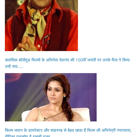
क्लासिक बॉलीवुड फिल्मों के अभिनेता देवानंद की 100वीं जयंती पर उनके फैंस ने किया
उन्हें याद…..
फिल्म जवान के डायरेक्टर और शाहरुख से बेहद खफा हैं फिल्म की अभिनेत्री नयनतारा,
दीपिका पादुकोण है इसकी वजह…