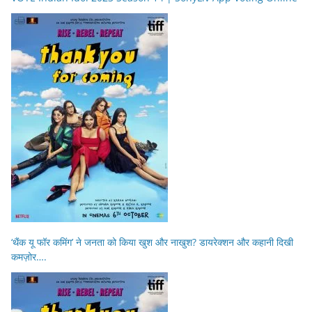
‘थैंक यू फॉर कमिंग’ ने जनता को किया खुश और नाखुश? डायरेक्शन और कहानी दिखी
कमज़ोर….