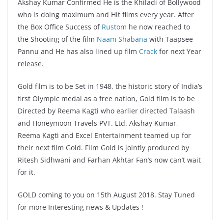
Akshay Kumar Confirmed He is the Khiladi of Bollywood
who is doing maximum and Hit films every year. After
the Box Office Success of
Rustom
he now reached to
the Shooting of the film
Naam Shabana
with Taapsee
Pannu and He has also lined up film
Crack
for next Year
release.
Gold film is to be Set in 1948, the historic story of India’s
first Olympic medal as a free nation, Gold film is to be
Directed by Reema Kagti who earlier directed Talaash
and Honeymoon Travels PVT. Ltd. Akshay Kumar,
Reema Kagti and Excel Entertainment teamed up for
their next film Gold. Film Gold is jointly produced by
Ritesh Sidhwani and Farhan Akhtar Fan’s now can’t wait
for it.
GOLD coming to you on 15th August 2018. Stay Tuned
for more Interesting news & Updates !