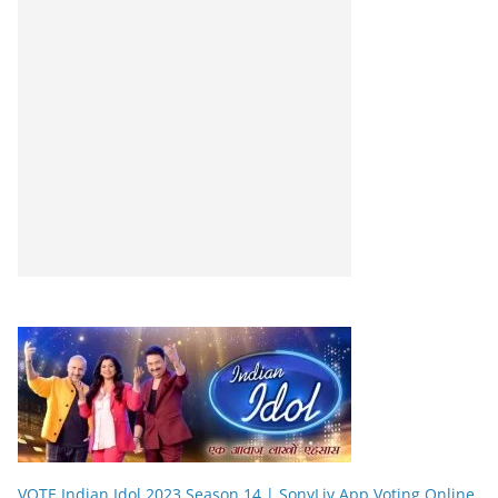
VOTE Indian Idol 2023 Season 14 | SonyLiv App Voting Online