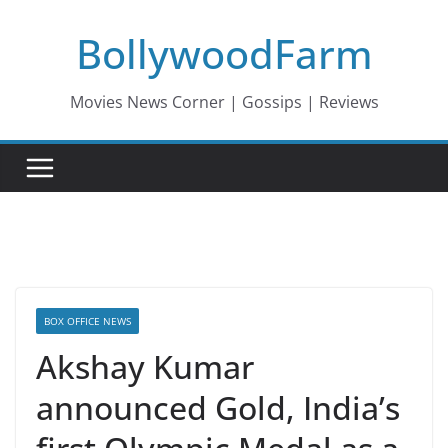
Skip
BollywoodFarm
to
content
Movies News Corner | Gossips | Reviews
BOX OFFICE NEWS
Akshay Kumar
announced Gold, India’s