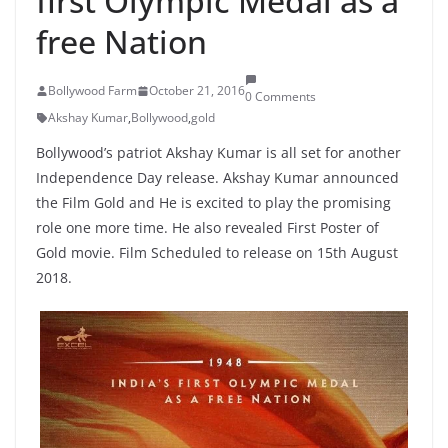
first Olympic Medal as a
free Nation
Bollywood Farm
October 21, 2016
0 Comments
Akshay Kumar
,
Bollywood
,
gold
Bollywood’s patriot Akshay Kumar is all set for another
Independence Day release. Akshay Kumar announced
the Film Gold and He is excited to play the promising
role one more time. He also revealed First Poster of
Gold movie. Film Scheduled to release on 15th August
2018.