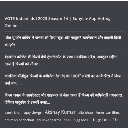
VOTE Indian Idol 2023 Season 14 | SonyLiv App Voting
Online
‘थैंक यू फॉर कमिंग’ ने जनता को किया खुश और नाखुश? डायरेक्शन और कहानी दिखी
कमज़ोर….
बेहतरीन कॉन्टेंट की फिल्में देंगी एंटरटेनमेंट के साथ सामाजिक संदेश, अक्टूबर महीना
लाया है फिल्मों की सौगात……
क्लासिक बॉलीवुड फिल्मों के अभिनेता देवानंद की 100वीं जयंती पर उनके फैंस ने किया
उन्हें याद…..
फिल्म जवान के डायरेक्टर और शाहरुख से बेहद खफा हैं फिल्म की अभिनेत्री नयनतारा,
दीपिका पादुकोण है इसकी वजह…
Akshay Kumar
ajay devgn
alia bhatt
American films
aamir khan
bigg boss 10
amitabh bachchan
anushka sharma
bb10
bigg boss 9