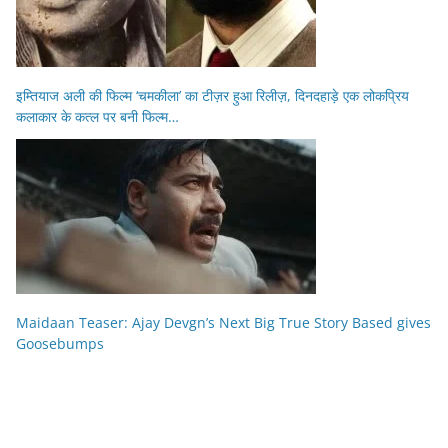
इम्तियाज अली की फिल्म ‘चमकीला’ का टीज़र हुआ रिलीज़, दिनदहाड़े एक लोकप्रिय
कलाकार के कत्ल पर बनी फिल्म…
Maidaan Teaser: Ajay Devgn’s Next Big True Story Based gives
Goosebumps