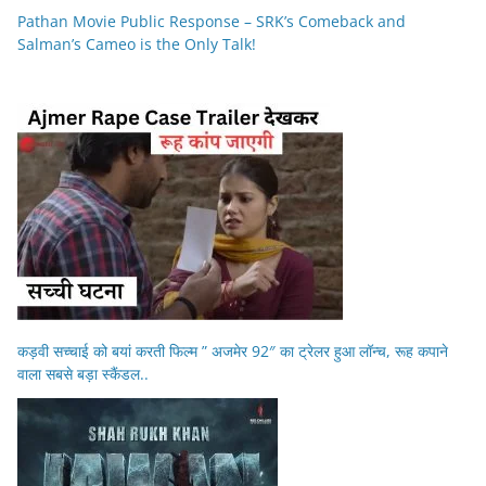
Pathan Movie Public Response – SRK’s Comeback and
Salman’s Cameo is the Only Talk!
कड़वी सच्चाई को बयां करती फिल्म ” अजमेर 92″ का ट्रेलर हुआ लॉन्च, रूह कपाने
वाला सबसे बड़ा स्कैंडल..