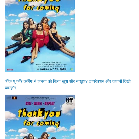
‘थैंक यू फॉर कमिंग’ ने जनता को किया खुश और नाखुश? डायरेक्शन और कहानी दिखी
कमज़ोर….