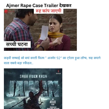
कड़वी सच्चाई को बयां करती फिल्म ” अजमेर 92″ का ट्रेलर हुआ लॉन्च, रूह कपाने
वाला सबसे बड़ा स्कैंडल..