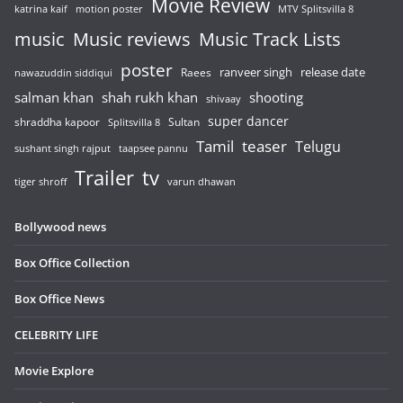
Movie Review
katrina kaif
motion poster
MTV Splitsvilla 8
music
Music reviews
Music Track Lists
poster
release date
Raees
ranveer singh
nawazuddin siddiqui
salman khan
shah rukh khan
shooting
shivaay
super dancer
shraddha kapoor
Sultan
Splitsvilla 8
Tamil
teaser
Telugu
sushant singh rajput
taapsee pannu
Trailer
tv
tiger shroff
varun dhawan
Bollywood news
Box Office Collection
Box Office News
CELEBRITY LIFE
Movie Explore