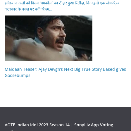
इम्तियाज अली की फिल्म ‘चमकीला’ का टीज़र हुआ रिलीज़, दिनदहाड़े एक लोकप्रिय
कलाकार के कत्ल पर बनी फिल्म…
Maidaan Teaser: Ajay Devgn’s Next Big True Story Based gives
Goosebumps
VOTE Indian Idol 2023 Season 14 | SonyLiv App Voting