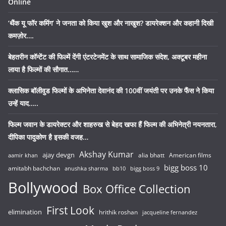
Online
‘थैंक यू फॉर कमिंग’ ने जनता को किया खुश और नाखुश? डायरेक्शन और कहानी दिखी
कमज़ोर….
बेहतरीन कॉन्टेंट की फिल्में देंगी एंटरटेनमेंट के साथ सामाजिक संदेश, अक्टूबर महीना
लाया है फिल्मों की सौगात……
क्लासिक बॉलीवुड फिल्मों के अभिनेता देवानंद की 100वीं जयंती पर उनके फैंस ने किया
उन्हें याद…..
फिल्म जवान के डायरेक्टर और शाहरुख से बेहद खफा हैं फिल्म की अभिनेत्री नयनतारा,
दीपिका पादुकोण है इसकी वजह…
Akshay Kumar
ajay devgn
alia bhatt
American films
aamir khan
bigg boss 10
amitabh bachchan
anushka sharma
bb10
bigg boss 9
Bollywood
Box Office Collection
First Look
elimination
hrithik roshan
jacqueline fernandez