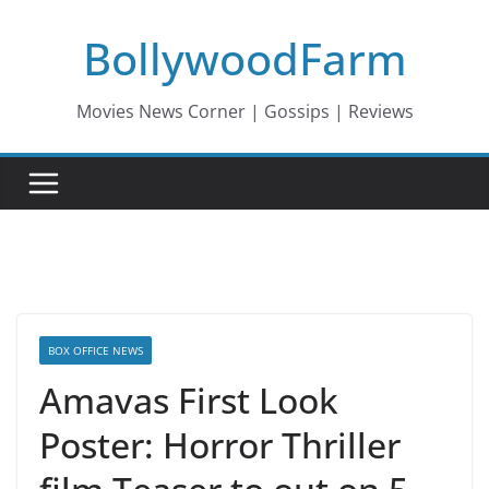
Skip
BollywoodFarm
to
content
Movies News Corner | Gossips | Reviews
BOX OFFICE NEWS
Amavas First Look
Poster: Horror Thriller