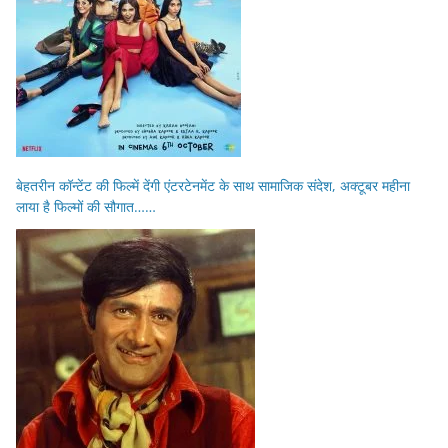
बेहतरीन कॉन्टेंट की फिल्में देंगी एंटरटेनमेंट के साथ सामाजिक संदेश, अक्टूबर महीना
लाया है फिल्मों की सौगात……