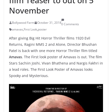
film Teaser to out on 5
November
Bollywood Farm
October 31, 2018
0 Comments
amavas
,
First Look
,
poster
After giving Big Hit Horror Thriller films 1920 Evil
Returns, Ragini MMS 2 and Alone, Director Bhushan
Patel is back with one more Horror Thriller film titled
Amavas
. The First look poster of Amavas is out. The film
Stars Sachiin Joshi, Vivan Bhathena and Nargis Fakhri in
a lead roles. The First Look Poster of Amavas looks
Spooky and Mysterious.