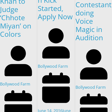
Khan to
Contestant
Started,
Judge
doing
Apply Now
‘Chhote
Voice
Miyan’ on
Magic in
Colors
Audition
Bollywood Farm
Bollywood Farm
Bollywood Farm
June 14, 2016
June