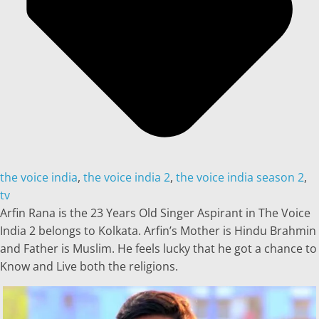
the voice india
,
the voice india 2
,
the voice india season 2
,
tv
Arfin Rana is the 23 Years Old Singer Aspirant in The Voice
India 2 belongs to Kolkata. Arfin’s Mother is Hindu Brahmin
and Father is Muslim. He feels lucky that he got a chance to
Know and Live both the religions.