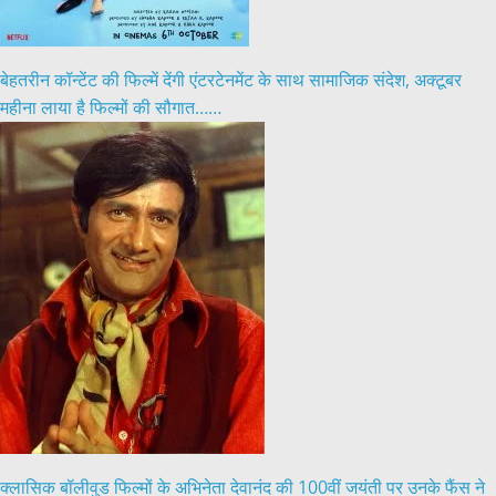
बेहतरीन कॉन्टेंट की फिल्में देंगी एंटरटेनमेंट के साथ सामाजिक संदेश, अक्टूबर
महीना लाया है फिल्मों की सौगात……
क्लासिक बॉलीवुड फिल्मों के अभिनेता देवानंद की 100वीं जयंती पर उनके फैंस ने