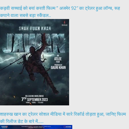
कड़वी सच्चाई को बयां करती फिल्म ” अजमेर 92″ का ट्रेलर हुआ लॉन्च, रूह
कपाने वाला सबसे बड़ा स्कैंडल..
शाहरुख खान का ट्रेलर सोशल मीडिया में सारे रिकॉर्ड तोड़ता हुआ, जानिए फिल्म
की रिलीज डेट के बारे में…..