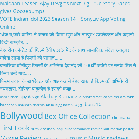
Maidaan Teaser: Ajay Devgn’s Next Big True Story Based
gives Goosebumps
VOTE Indian Idol 2023 Season 14 | SonyLiv App Voting
Online
‘थैंक यू फॉर कमिंग’ ने जनता को किया खुश और नाखुश? डायरेक्शन और कहानी
दिखी कमज़ोर….
बेहतरीन कॉन्टेंट की फिल्में देंगी एंटरटेनमेंट के साथ सामाजिक संदेश, अक्टूबर
महीना लाया है फिल्मों की सौगात……
क्लासिक बॉलीवुड फिल्मों के अभिनेता देवानंद की 100वीं जयंती पर उनके फैंस ने
किया उन्हें याद…..
फिल्म जवान के डायरेक्टर और शाहरुख से बेहद खफा हैं फिल्म की अभिनेत्री
नयनतारा, दीपिका पादुकोण है इसकी वजह…
Akshay Kumar
ajay devgn
alia bhatt
American films
aamir khan
amitabh
bigg boss 10
bachchan
anushka sharma
bb10
bigg boss 9
Bollywood
Box Office Collection
elimination
First Look
hrithik roshan
jacqueline fernandez
katrina kaif
motion poster
Movie Review
music
Music reviews