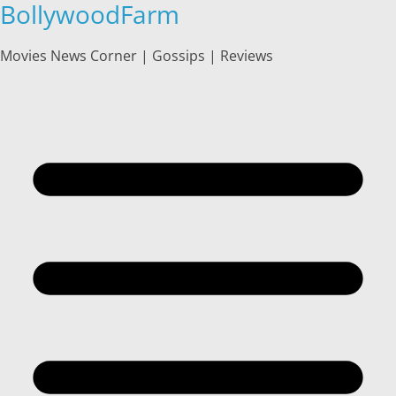
BollywoodFarm
Skip
to
content
Movies News Corner | Gossips | Reviews