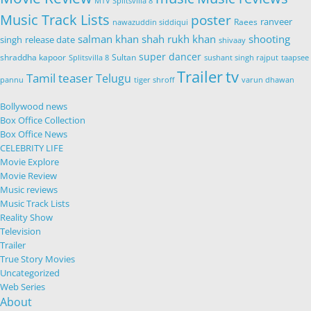
MTV Splitsvilla 8
Music Track Lists
poster
Raees
ranveer
nawazuddin siddiqui
salman khan
shah rukh khan
shooting
release date
singh
shivaay
super dancer
shraddha kapoor
Sultan
Splitsvilla 8
sushant singh rajput
taapsee
Trailer
tv
Tamil
teaser
Telugu
pannu
tiger shroff
varun dhawan
Bollywood news
Box Office Collection
Box Office News
CELEBRITY LIFE
Movie Explore
Movie Review
Music reviews
Music Track Lists
Reality Show
Television
Trailer
True Story Movies
Uncategorized
Web Series
About