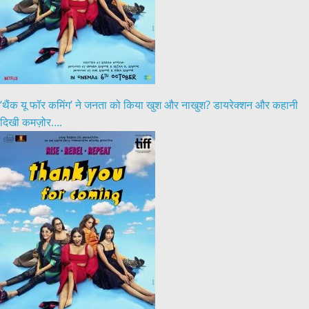
‘थैंक यू फॉर कमिंग’ ने जनता को किया खुश और नाखुश? डायरेक्शन और कहानी
दिखी कमज़ोर….