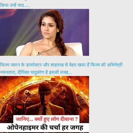
किया उन्हें याद…..
फिल्म जवान के डायरेक्टर और शाहरुख से बेहद खफा हैं फिल्म की अभिनेत्री
नयनतारा, दीपिका पादुकोण है इसकी वजह…