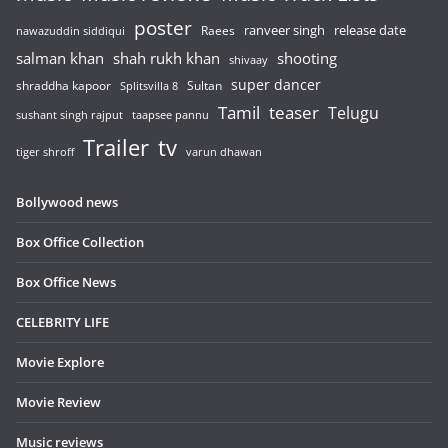
poster
release date
Raees
ranveer singh
nawazuddin siddiqui
salman khan
shah rukh khan
shooting
shivaay
super dancer
shraddha kapoor
Sultan
Splitsvilla 8
Tamil
teaser
Telugu
sushant singh rajput
taapsee pannu
Trailer
tv
tiger shroff
varun dhawan
Bollywood news
Box Office Collection
Box Office News
CELEBRITY LIFE
Movie Explore
Movie Review
Music reviews