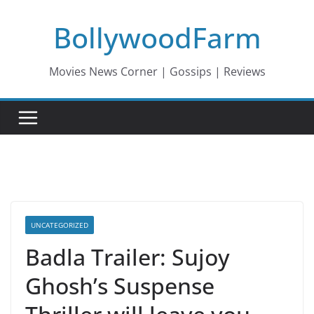
Skip
BollywoodFarm
to
content
Movies News Corner | Gossips | Reviews
UNCATEGORIZED
Badla Trailer: Sujoy
Ghosh’s Suspense