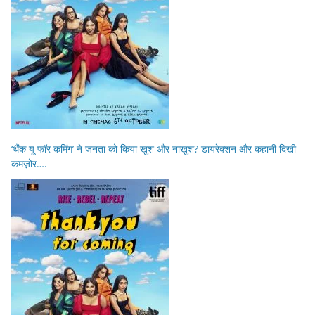
‘थैंक यू फॉर कमिंग’ ने जनता को किया खुश और नाखुश? डायरेक्शन और कहानी दिखी
कमज़ोर….