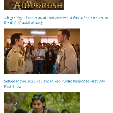
आदिपुरुष रिव्यु :- फिल्म पर उठ रहे सवाल ,डायरेक्शन से लेकर अभिनय तक सब फीका
फिर भी हो रही करोड़ों की कमाई……
Selfiee Movie 2023 Review: Mixed Public Response First Day
First Show