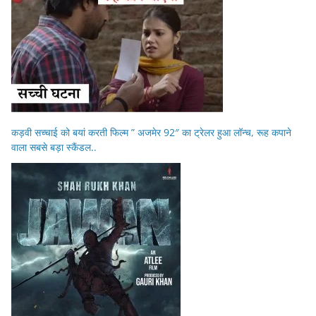
कड़वी सच्चाई को बयां करती फिल्म ” अजमेर 92″ का ट्रेलर हुआ लॉन्च, रूह कपाने
वाला सबसे बड़ा स्कैंडल..