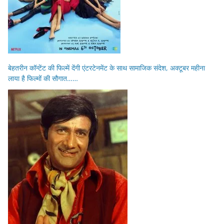
बेहतरीन कॉन्टेंट की फिल्में देंगी एंटरटेनमेंट के साथ सामाजिक संदेश, अक्टूबर महीना
लाया है फिल्मों की सौगात……