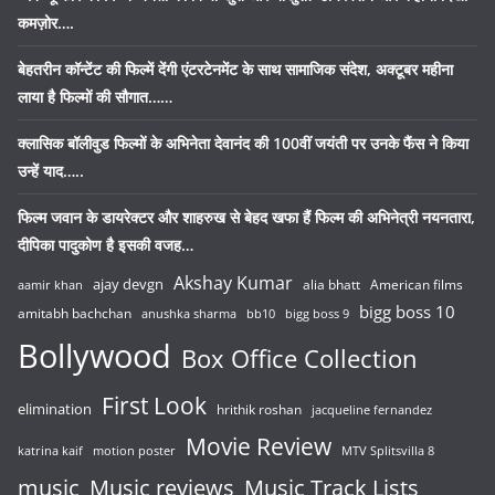
कमज़ोर….
बेहतरीन कॉन्टेंट की फिल्में देंगी एंटरटेनमेंट के साथ सामाजिक संदेश, अक्टूबर महीना
लाया है फिल्मों की सौगात……
क्लासिक बॉलीवुड फिल्मों के अभिनेता देवानंद की 100वीं जयंती पर उनके फैंस ने किया
उन्हें याद…..
फिल्म जवान के डायरेक्टर और शाहरुख से बेहद खफा हैं फिल्म की अभिनेत्री नयनतारा,
दीपिका पादुकोण है इसकी वजह…
Akshay Kumar
ajay devgn
alia bhatt
American films
aamir khan
bigg boss 10
amitabh bachchan
anushka sharma
bb10
bigg boss 9
Bollywood
Box Office Collection
First Look
elimination
hrithik roshan
jacqueline fernandez
Movie Review
katrina kaif
motion poster
MTV Splitsvilla 8
music
Music reviews
Music Track Lists