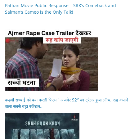
Pathan Movie Public Response – SRK’s Comeback and
Salman’s Cameo is the Only Talk!
कड़वी सच्चाई को बयां करती फिल्म ” अजमेर 92″ का ट्रेलर हुआ लॉन्च, रूह कपाने
वाला सबसे बड़ा स्कैंडल..