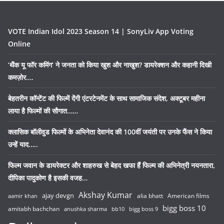
VOTE Indian Idol 2023 Season 14 | SonyLiv App Voting
Online
‘थैंक यू फॉर कमिंग’ ने जनता को किया खुश और नाखुश? डायरेक्शन और कहानी दिखी
कमज़ोर….
बेहतरीन कॉन्टेंट की फिल्में देंगी एंटरटेनमेंट के साथ सामाजिक संदेश, अक्टूबर महीना
लाया है फिल्मों की सौगात……
क्लासिक बॉलीवुड फिल्मों के अभिनेता देवानंद की 100वीं जयंती पर उनके फैंस ने किया
उन्हें याद…..
फिल्म जवान के डायरेक्टर और शाहरुख से बेहद खफा हैं फिल्म की अभिनेत्री नयनतारा,
दीपिका पादुकोण है इसकी वजह…
Akshay Kumar
ajay devgn
alia bhatt
American films
aamir khan
bigg boss 10
amitabh bachchan
anushka sharma
bb10
bigg boss 9