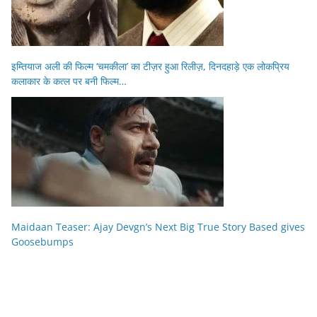
इम्तियाज अली की फिल्म ‘चमकीला’ का टीज़र हुआ रिलीज़, दिनदहाड़े एक लोकप्रिय
कलाकार के कत्ल पर बनी फिल्म…
Maidaan Teaser: Ajay Devgn’s Next Big True Story Based gives
Goosebumps