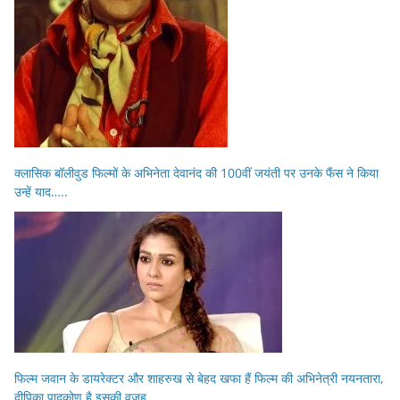
क्लासिक बॉलीवुड फिल्मों के अभिनेता देवानंद की 100वीं जयंती पर उनके फैंस ने किया
उन्हें याद…..
फिल्म जवान के डायरेक्टर और शाहरुख से बेहद खफा हैं फिल्म की अभिनेत्री नयनतारा,
दीपिका पादुकोण है इसकी वजह…