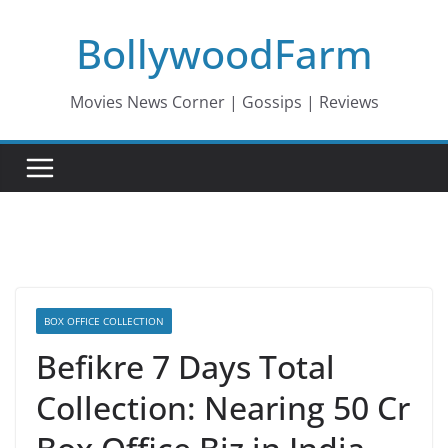
Skip
BollywoodFarm
to
content
Movies News Corner | Gossips | Reviews
BOX OFFICE COLLECTION
Befikre 7 Days Total
Collection: Nearing 50 Cr