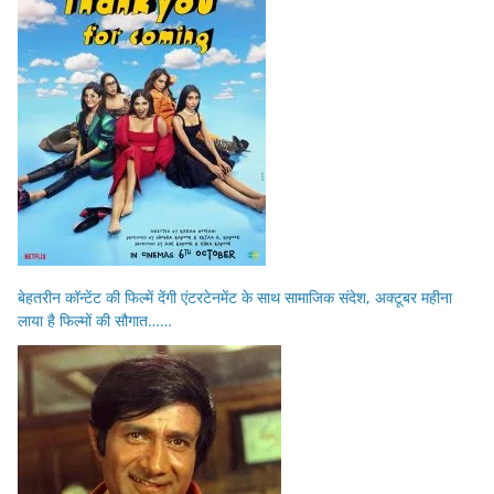
बेहतरीन कॉन्टेंट की फिल्में देंगी एंटरटेनमेंट के साथ सामाजिक संदेश, अक्टूबर महीना
लाया है फिल्मों की सौगात……