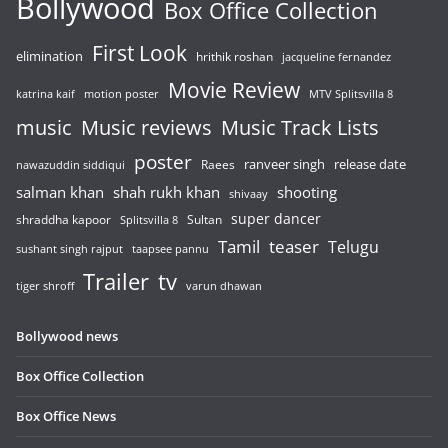
Bollywood
Box Office Collection
First Look
elimination
hrithik roshan
jacqueline fernandez
Movie Review
katrina kaif
motion poster
MTV Splitsvilla 8
music
Music reviews
Music Track Lists
poster
release date
Raees
ranveer singh
nawazuddin siddiqui
salman khan
shah rukh khan
shooting
shivaay
super dancer
shraddha kapoor
Sultan
Splitsvilla 8
Tamil
teaser
Telugu
sushant singh rajput
taapsee pannu
Trailer
tv
tiger shroff
varun dhawan
Bollywood news
Box Office Collection
Box Office News