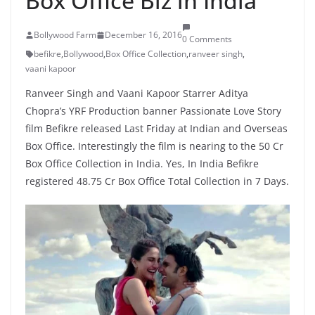
Box Office Biz in India
Bollywood Farm
December 16, 2016
0 Comments
befikre
,
Bollywood
,
Box Office Collection
,
ranveer singh
,
vaani kapoor
Ranveer Singh and Vaani Kapoor Starrer Aditya
Chopra’s YRF Production banner Passionate Love Story
film Befikre released Last Friday at Indian and Overseas
Box Office. Interestingly the film is nearing to the 50 Cr
Box Office Collection in India. Yes, In India Befikre
registered 48.75 Cr Box Office Total Collection in 7 Days.