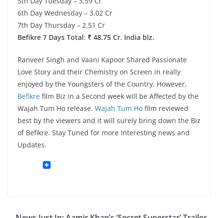
5th Day Tuesday – 3.59 Cr
6th Day Wednesday – 3.02 Cr
7th Day Thursday – 2.51 Cr
Befikre 7 Days Total
:
₹ 48.75 Cr. India biz.
Ranveer Singh and Vaani Kapoor Shared Passionate
Love Story and their Chemistry on Screen in really
enjoyed by the Youngsters of the Country. However,
Befikre
film Biz in a Second week will be Affected by the
Wajah Tum Ho release.
Wajah Tum Ho
film reviewed
best by the viewers and it will surely bring down the Biz
of Befikre. Stay Tuned for more Interesting news and
Updates.
News Just In: Aamir Khan’s ‘Secret Superstar’ Trailer