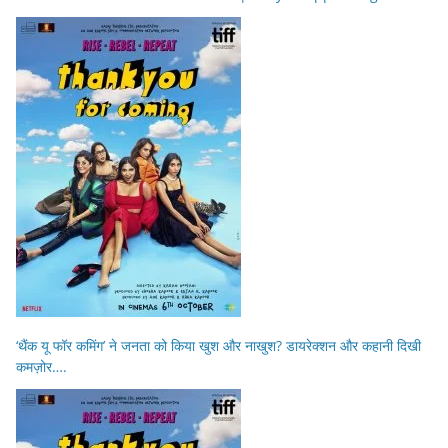
‘थैंक यू फॉर कमिंग’ ने जनता को किया खुश और नाखुश? डायरेक्शन और कहानी दिखी
कमज़ोर….