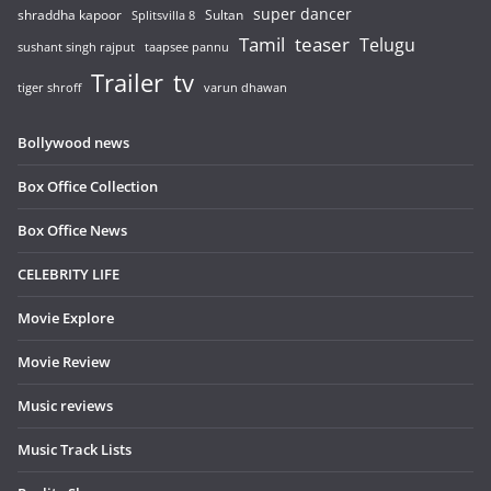
super dancer
shraddha kapoor
Sultan
Splitsvilla 8
Tamil
teaser
Telugu
sushant singh rajput
taapsee pannu
Trailer
tv
tiger shroff
varun dhawan
Bollywood news
Box Office Collection
Box Office News
CELEBRITY LIFE
Movie Explore
Movie Review
Music reviews
Music Track Lists