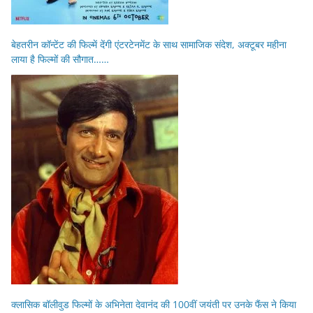
बेहतरीन कॉन्टेंट की फिल्में देंगी एंटरटेनमेंट के साथ सामाजिक संदेश, अक्टूबर महीना
लाया है फिल्मों की सौगात……
क्लासिक बॉलीवुड फिल्मों के अभिनेता देवानंद की 100वीं जयंती पर उनके फैंस ने किया