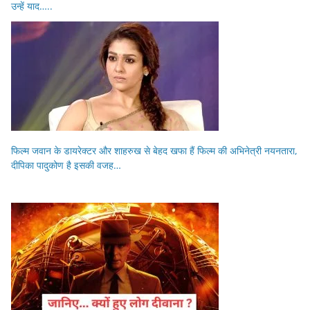
उन्हें याद…..
फिल्म जवान के डायरेक्टर और शाहरुख से बेहद खफा हैं फिल्म की अभिनेत्री नयनतारा,
दीपिका पादुकोण है इसकी वजह…