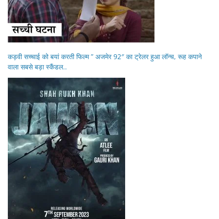
कड़वी सच्चाई को बयां करती फिल्म ” अजमेर 92″ का ट्रेलर हुआ लॉन्च, रूह कपाने
वाला सबसे बड़ा स्कैंडल..