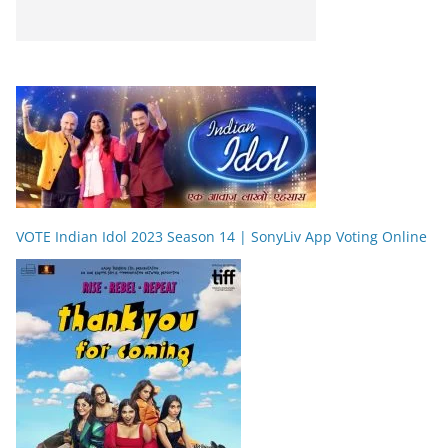
VOTE Indian Idol 2023 Season 14 | SonyLiv App Voting Online