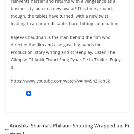
reinvents herself and returns with a vengeance as a
business tycoon in a new avatar! This time around,
though, the tables have turned, with a new twist
leading to an unpredictable, hard-hitting culmination!
Rajeev Chaudhari is the man behind the film who
directed the film and also gave big hands for
Production, story writing and screenplay. Listen The
Glimpse Of Ankit Tiwari Song Pyaar De In Trailer. Enjoy
!!
https://www.youtube.com/watch?v=ihMSnZKah5k
Anushka Sharma’s Phillauri Shooting Wrapped up, Pi