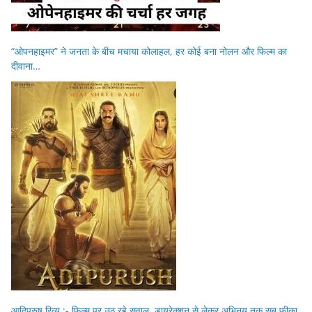
“ओपनहाइमर” ने जनता के बीच मचाया कोलाहल, हर कोई बना नोलन और फिल्म का
दीवाना…
आदिपुरुष रिव्यु :- फिल्म पर उठ रहे सवाल ,डायरेक्शन से लेकर अभिनय तक सब फीका