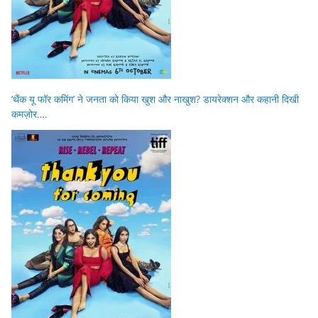
‘थैंक यू फॉर कमिंग’ ने जनता को किया खुश और नाखुश? डायरेक्शन और कहानी दिखी
कमज़ोर….