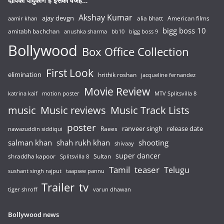
दीपिका पादुकोण है इसकी वजह…
Akshay Kumar
ajay devgn
alia bhatt
American films
aamir khan
bigg boss 10
amitabh bachchan
anushka sharma
bb10
bigg boss 9
Bollywood
Box Office Collection
First Look
elimination
hrithik roshan
jacqueline fernandez
Movie Review
katrina kaif
motion poster
MTV Splitsvilla 8
music
Music reviews
Music Track Lists
poster
release date
Raees
ranveer singh
nawazuddin siddiqui
salman khan
shah rukh khan
shooting
shivaay
super dancer
shraddha kapoor
Sultan
Splitsvilla 8
Tamil
teaser
Telugu
sushant singh rajput
taapsee pannu
Trailer
tv
tiger shroff
varun dhawan
Bollywood news