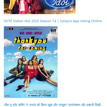
VOTE Indian Idol 2023 Season 14 | SonyLiv App Voting Online
‘थैंक यू फॉर कमिंग’ ने जनता को किया खुश और नाखुश? डायरेक्शन और कहानी दिखी