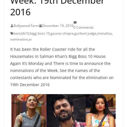
Week: 19th December
2016
Bollywood Farm
December 19, 2016
0 Comments
bani
,
bb10
,
bigg boss 10
,
gaurav chopra
,
gurbani judge
,
monalisa
,
nomination
,
tv
It has been the Roller Coaster ride for all the
Housemates in Salman Khan’s Bigg Boss 10 House.
Again It’s Monday and There is time to announce the
nominations of the Week. See the names of the
contestants who are Nominated for the elimination on
19th December 2016