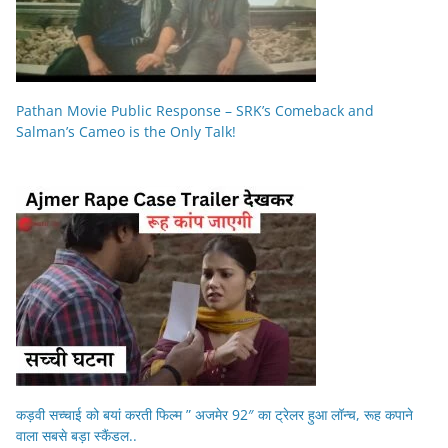
Pathan Movie Public Response – SRK’s Comeback and
Salman’s Cameo is the Only Talk!
कड़वी सच्चाई को बयां करती फिल्म ” अजमेर 92″ का ट्रेलर हुआ लॉन्च, रूह कपाने
वाला सबसे बड़ा स्कैंडल..