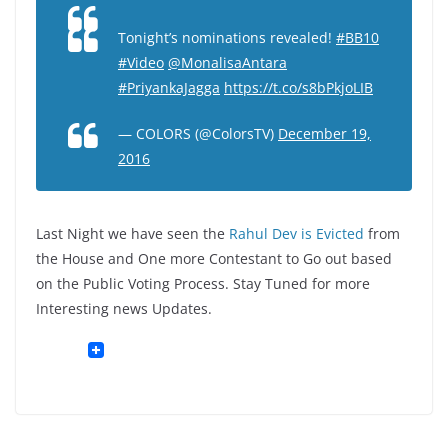
Tonight’s nominations revealed!
#BB10
#Video
@MonalisaAntara
#PriyankaJagga
https://t.co/s8bPkjoLIB
— COLORS (@ColorsTV)
December 19,
2016
Last Night we have seen the
Rahul Dev is Evicted
from
the House and One more Contestant to Go out based
on the Public Voting Process. Stay Tuned for more
Interesting news Updates.