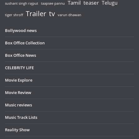
Tamil
teaser
Telugu
sushant singh rajput
taapsee pannu
Trailer
tv
tiger shroff
varun dhawan
Bollywood news
Box Office Collection
Box Office News
CELEBRITY LIFE
Movie Explore
Movie Review
Music reviews
Music Track Lists
Reality Show