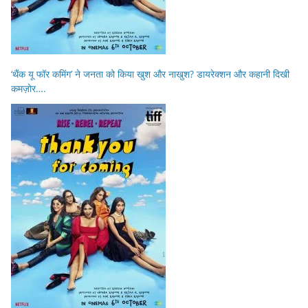
‘थैंक यू फॉर कमिंग’ ने जनता को किया खुश और नाखुश? डायरेक्शन और कहानी दिखी
कमज़ोर….