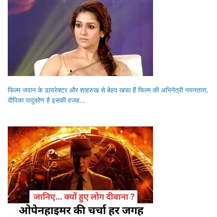
फिल्म जवान के डायरेक्टर और शाहरुख से बेहद खफा हैं फिल्म की अभिनेत्री नयनतारा,
दीपिका पादुकोण है इसकी वजह…