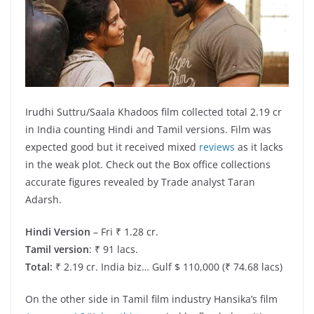
Irudhi Suttru/Saala Khadoos film collected total 2.19 cr
in India counting Hindi and Tamil versions. Film was
expected good but it received mixed
reviews
as it lacks
in the weak plot. Check out the Box office collections
accurate figures revealed by Trade analyst Taran
Adarsh.
Hindi Version
– Fri ₹ 1.28 cr.
Tamil version
: ₹ 91 lacs.
Total:
₹ 2.19 cr. India biz… Gulf $ 110,000 (₹ 74.68 lacs)
On the other side in Tamil film industry Hansika’s film