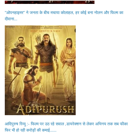
“ओपनहाइमर” ने जनता के बीच मचाया कोलाहल, हर कोई बना नोलन और फिल्म का
दीवाना…
आदिपुरुष रिव्यु :- फिल्म पर उठ रहे सवाल ,डायरेक्शन से लेकर अभिनय तक सब फीका
फिर भी हो रही करोड़ों की कमाई……