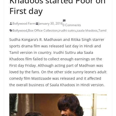
Khadoos started Poor on
First day
Bollywood Farm
January 30, 2016
0 Comments
Bollywood
,
Box Office Collection
,
irudhi suttru
,
saala khadoos
,
Tamil
Sudha Kongara’s R. Madhavan and Ritika Singh starrer
sports drama film was released last day in Hindi and
Tamil version in country. Irudhi Suttru aka Saala
Khadoos film failed to collect enough earnings on the
First day Friday. Although acting part of Madhvan was
loved by the fans. On the other side sunny leone’s adult
comedy film Mastizaade was released and it affected
the overall business of Saala Khadoos in Hindi version.