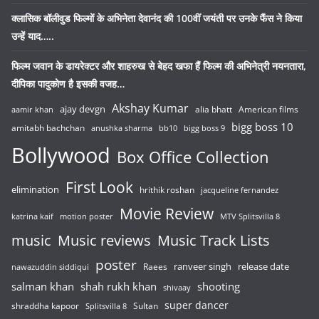
क्लासिक बॉलीवुड फिल्मों के अभिनेता देवानंद की 100वीं जयंती पर उनके फैंस ने किया
उन्हें याद…..
फिल्म जवान के डायरेक्टर और शाहरुख से बेहद खफा हैं फिल्म की अभिनेत्री नयनतारा,
दीपिका पादुकोण है इसकी वजह…
Akshay Kumar
ajay devgn
alia bhatt
American films
aamir khan
bigg boss 10
amitabh bachchan
anushka sharma
bb10
bigg boss 9
Bollywood
Box Office Collection
First Look
elimination
hrithik roshan
jacqueline fernandez
Movie Review
katrina kaif
motion poster
MTV Splitsvilla 8
music
Music reviews
Music Track Lists
poster
release date
Raees
ranveer singh
nawazuddin siddiqui
salman khan
shah rukh khan
shooting
shivaay
super dancer
shraddha kapoor
Sultan
Splitsvilla 8