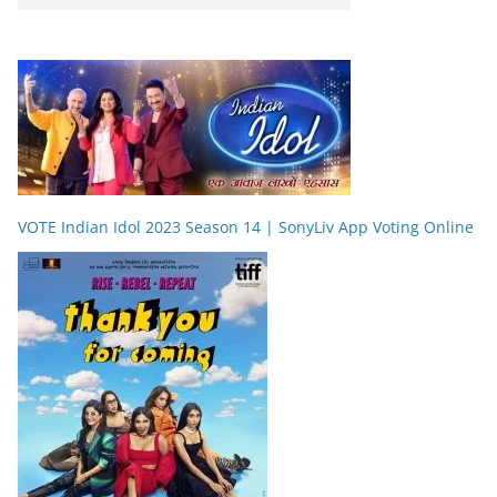
VOTE Indian Idol 2023 Season 14 | SonyLiv App Voting Online