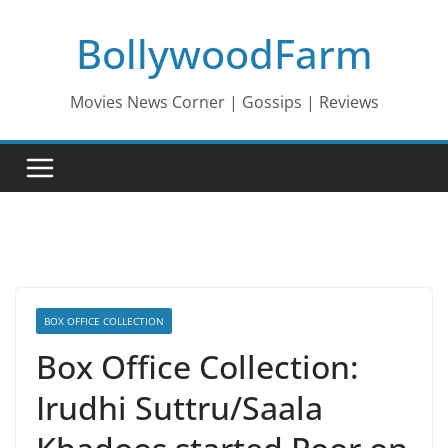
Skip
BollywoodFarm
to
content
Movies News Corner | Gossips | Reviews
BOX OFFICE COLLECTION
Box Office Collection:
Irudhi Suttru/Saala