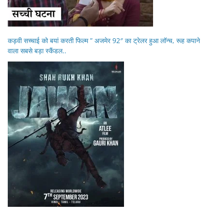
कड़वी सच्चाई को बयां करती फिल्म ” अजमेर 92″ का ट्रेलर हुआ लॉन्च, रूह कपाने
वाला सबसे बड़ा स्कैंडल..