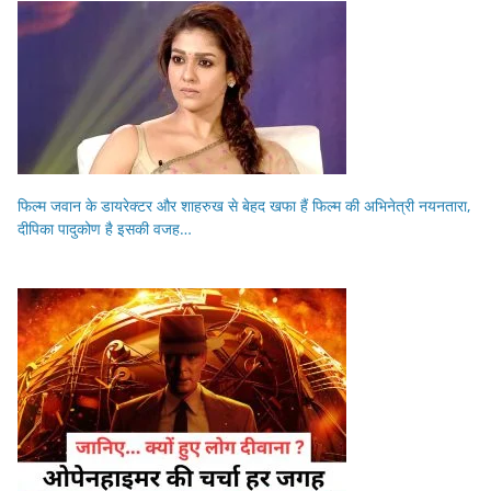
फिल्म जवान के डायरेक्टर और शाहरुख से बेहद खफा हैं फिल्म की अभिनेत्री नयनतारा,
दीपिका पादुकोण है इसकी वजह…