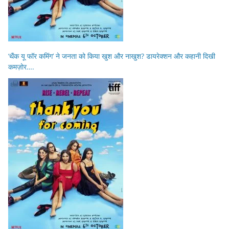
‘थैंक यू फॉर कमिंग’ ने जनता को किया खुश और नाखुश? डायरेक्शन और कहानी दिखी
कमज़ोर….