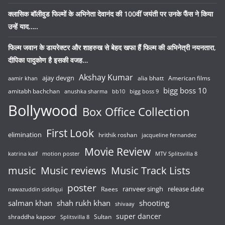
क्लासिक बॉलीवुड फिल्मों के अभिनेता देवानंद की 100वीं जयंती पर उनके फैंस ने किया
उन्हें याद…..
फिल्म जवान के डायरेक्टर और शाहरुख से बेहद खफा हैं फिल्म की अभिनेत्री नयनतारा,
दीपिका पादुकोण है इसकी वजह…
Akshay Kumar
ajay devgn
alia bhatt
American films
aamir khan
bigg boss 10
amitabh bachchan
anushka sharma
bb10
bigg boss 9
Bollywood
Box Office Collection
First Look
elimination
hrithik roshan
jacqueline fernandez
Movie Review
katrina kaif
motion poster
MTV Splitsvilla 8
music
Music reviews
Music Track Lists
poster
release date
Raees
ranveer singh
nawazuddin siddiqui
salman khan
shah rukh khan
shooting
shivaay
super dancer
shraddha kapoor
Sultan
Splitsvilla 8