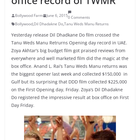
office record of TWMR
Bollywood Farm
June 6, 2015
0 Comments
Bollywood
,
Dil Dhadakne Do
,
Tanu Weds Manu Returns
Yesterday release Dil Dhadkane Do film crossed the
Tanu Weds Manu Retrurns Opening day record in UAE.
Zoya Akhtar’s big budget film got praised reviews from
everywhere and well marketed film did the magic at the
box office. Anand L. Rai’s Tanu Weds Manu returns was
the biggest opener last week and collected $150,000 in
Gulf but its surprising that DDD film collected $225,000
on the First Opening day, Friday. Zoya’s Dil Dhadakne
Do registered the impressive result at box office on First
Day Friday.