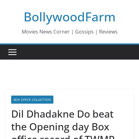
Skip
BollywoodFarm
to
content
Movies News Corner | Gossips | Reviews
BOX OFFICE COLLECTION
Dil Dhadakne Do beat
the Opening day Box