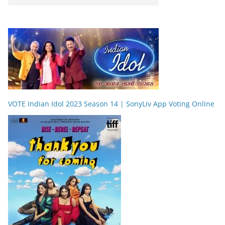
VOTE Indian Idol 2023 Season 14 | SonyLiv App Voting Online