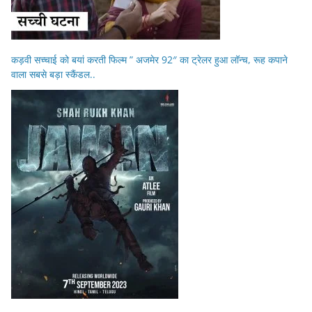
कड़वी सच्चाई को बयां करती फिल्म ” अजमेर 92″ का ट्रेलर हुआ लॉन्च, रूह कपाने
वाला सबसे बड़ा स्कैंडल..