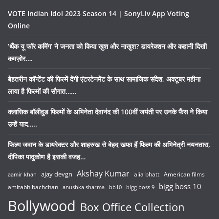
VOTE Indian Idol 2023 Season 14 | SonyLiv App Voting
Online
‘थैंक यू फॉर कमिंग’ ने जनता को किया खुश और नाखुश? डायरेक्शन और कहानी दिखी
कमज़ोर….
बेहतरीन कॉन्टेंट की फिल्में देंगी एंटरटेनमेंट के साथ सामाजिक संदेश, अक्टूबर महीना
लाया है फिल्मों की सौगात……
क्लासिक बॉलीवुड फिल्मों के अभिनेता देवानंद की 100वीं जयंती पर उनके फैंस ने किया
उन्हें याद…..
फिल्म जवान के डायरेक्टर और शाहरुख से बेहद खफा हैं फिल्म की अभिनेत्री नयनतारा,
दीपिका पादुकोण है इसकी वजह…
Akshay Kumar
ajay devgn
alia bhatt
American films
aamir khan
bigg boss 10
amitabh bachchan
anushka sharma
bb10
bigg boss 9
Bollywood
Box Office Collection