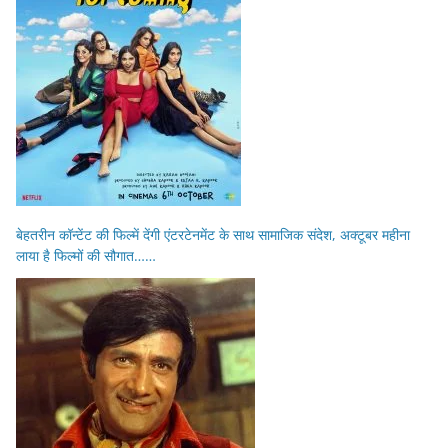
बेहतरीन कॉन्टेंट की फिल्में देंगी एंटरटेनमेंट के साथ सामाजिक संदेश, अक्टूबर महीना
लाया है फिल्मों की सौगात……