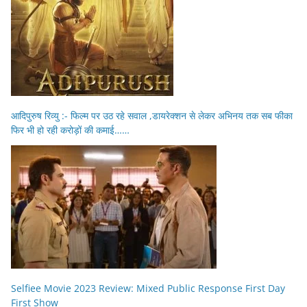
आदिपुरुष रिव्यु :- फिल्म पर उठ रहे सवाल ,डायरेक्शन से लेकर अभिनय तक सब फीका
फिर भी हो रही करोड़ों की कमाई……
Selfiee Movie 2023 Review: Mixed Public Response First Day
First Show