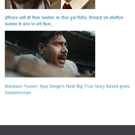
इम्तियाज अली की फिल्म ‘चमकीला’ का टीज़र हुआ रिलीज़, दिनदहाड़े एक लोकप्रिय
कलाकार के कत्ल पर बनी फिल्म…
Maidaan Teaser: Ajay Devgn’s Next Big True Story Based gives
Goosebumps