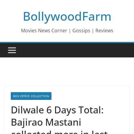
Skip
BollywoodFarm
to
content
Movies News Corner | Gossips | Reviews
BOX OFFICE COLLECTION
Dilwale 6 Days Total:
Bajirao Mastani