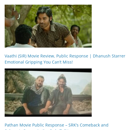
Vaathi (SIR) Movie Review, Public Response | Dhanush Starrer
Emotional Gripping You Can’t Miss!
Pathan Movie Public Response – SRK’s Comeback and