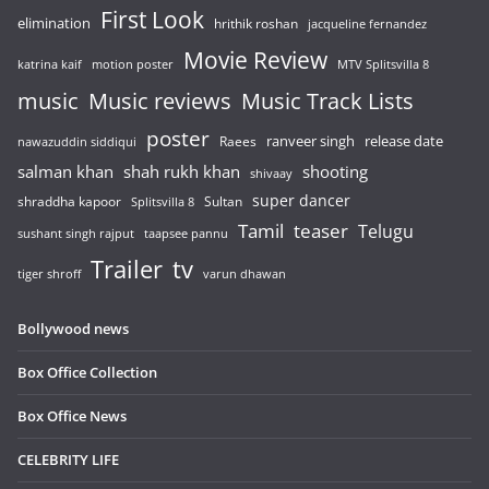
First Look
elimination
hrithik roshan
jacqueline fernandez
Movie Review
katrina kaif
motion poster
MTV Splitsvilla 8
music
Music reviews
Music Track Lists
poster
release date
Raees
ranveer singh
nawazuddin siddiqui
salman khan
shah rukh khan
shooting
shivaay
super dancer
shraddha kapoor
Sultan
Splitsvilla 8
Tamil
teaser
Telugu
sushant singh rajput
taapsee pannu
Trailer
tv
tiger shroff
varun dhawan
Bollywood news
Box Office Collection
Box Office News
CELEBRITY LIFE