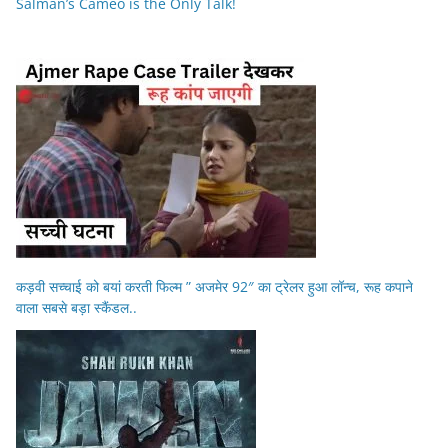
Salman’s Cameo is the Only Talk!
कड़वी सच्चाई को बयां करती फिल्म ” अजमेर 92″ का ट्रेलर हुआ लॉन्च, रूह कपाने
वाला सबसे बड़ा स्कैंडल..