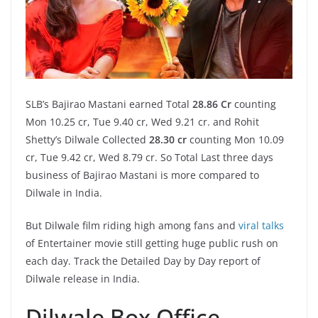
SLB’s Bajirao Mastani earned Total
28.86 Cr
counting
Mon 10.25 cr, Tue 9.40 cr, Wed 9.21 cr. and Rohit
Shetty’s Dilwale Collected
28.30 cr
counting Mon 10.09
cr, Tue 9.42 cr, Wed 8.79 cr. So Total Last three days
business of Bajirao Mastani is more compared to
Dilwale in India.
But Dilwale film riding high among fans and
viral talks
of Entertainer movie still getting huge public rush on
each day. Track the Detailed Day by Day report of
Dilwale release in India.
Dilwale Box Office