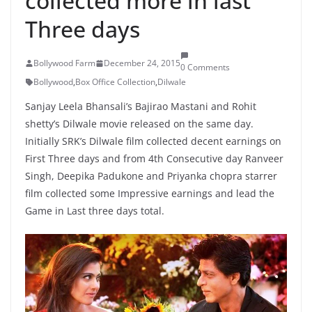
collected more in last
Three days
Bollywood Farm
December 24, 2015
0 Comments
Bollywood
,
Box Office Collection
,
Dilwale
Sanjay Leela Bhansali’s Bajirao Mastani and Rohit
shetty’s Dilwale movie released on the same day.
Initially SRK’s Dilwale film collected decent earnings on
First Three days and from 4th Consecutive day Ranveer
Singh, Deepika Padukone and Priyanka chopra starrer
film collected some Impressive earnings and lead the
Game in Last three days total.