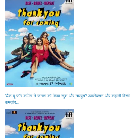
‘थैंक यू फॉर कमिंग’ ने जनता को किया खुश और नाखुश? डायरेक्शन और कहानी दिखी
कमज़ोर….