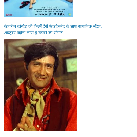
बेहतरीन कॉन्टेंट की फिल्में देंगी एंटरटेनमेंट के साथ सामाजिक संदेश,
अक्टूबर महीना लाया है फिल्मों की सौगात……