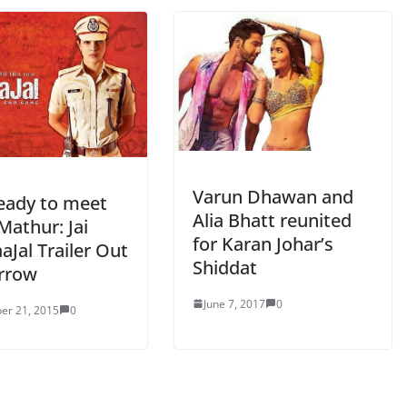
Varun Dhawan and
eady to meet
Alia Bhatt reunited
Mathur: Jai
for Karan Johar’s
Jal Trailer Out
Shiddat
rrow
June 7, 2017
0
er 21, 2015
0