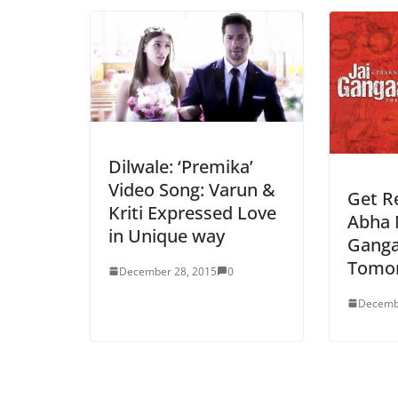
Dilwale: ‘Premika’
Video Song: Varun &
Get R
Kriti Expressed Love
Abha 
in Unique way
Gangaa
Tomo
December 28, 2015
0
Decemb