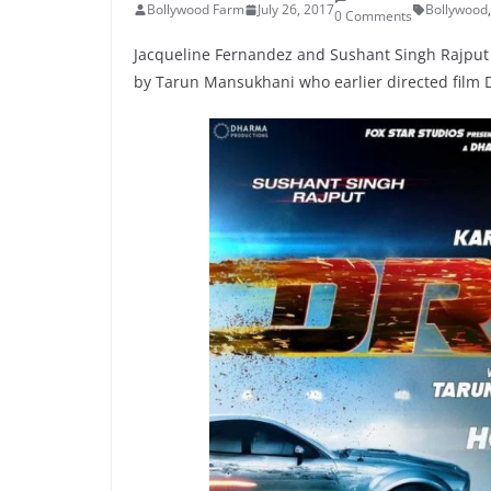
Bollywood Farm
July 26, 2017
Bollywood
,
0 Comments
Jacqueline Fernandez and Sushant Singh Rajput Pa
by Tarun Mansukhani who earlier directed film Do