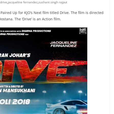
drive
,
jacqueline fernandez
,
sushant singh rajput
ired Up for KJO’s Next film titled Drive. The film is directed
stana. The ‘Drive’ is an Action film.