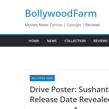
Skip
BollywoodFarm
to
content
Movies News Corner | Gossips | Reviews
HOME
NEWS
COLLECTION
REVIEWS
BOX OFFICE NEWS
Drive Poster: Sushant
Release Date Reveale