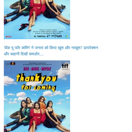
‘थैंक यू फॉर कमिंग’ ने जनता को किया खुश और नाखुश? डायरेक्शन
और कहानी दिखी कमज़ोर….