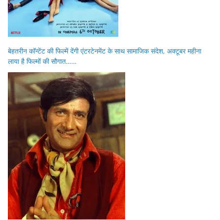
बेहतरीन कॉन्टेंट की फिल्में देंगी एंटरटेनमेंट के साथ सामाजिक संदेश, अक्टूबर महीना
लाया है फिल्मों की सौगात……