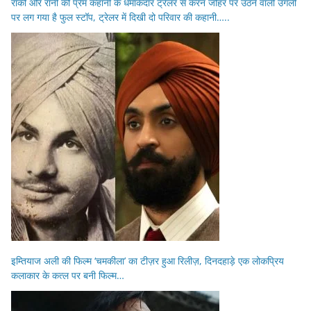
रॉकी और रानी की प्रेम कहानी के धमाकेदार ट्रेलर से करन जौहर पर उठने वाली उंगली
पर लग गया है फुल स्टॉप, ट्रेलर में दिखी दो परिवार की कहानी…..
इम्तियाज अली की फिल्म ‘चमकीला’ का टीज़र हुआ रिलीज़, दिनदहाड़े एक लोकप्रिय
कलाकार के कत्ल पर बनी फिल्म…