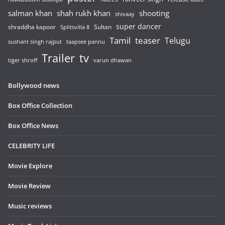
salman khan
shah rukh khan
shooting
shivaay
super dancer
shraddha kapoor
Sultan
Splitsvilla 8
Tamil
teaser
Telugu
sushant singh rajput
taapsee pannu
Trailer
tv
tiger shroff
varun dhawan
Bollywood news
Box Office Collection
Box Office News
CELEBRITY LIFE
Movie Explore
Movie Review
Music reviews