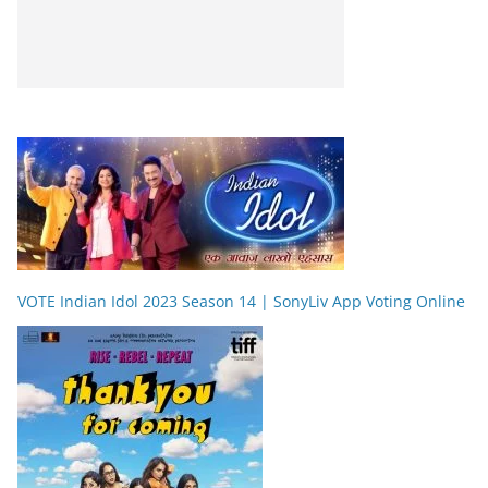
VOTE Indian Idol 2023 Season 14 | SonyLiv App Voting Online