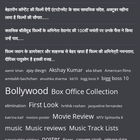
बेहतरीन कॉन्टेंट की फिल्में देंगी एंटरटेनमेंट के साथ सामाजिक संदेश, अक्टूबर महीना
लाया है फिल्मों की सौगात……
क्लासिक बॉलीवुड फिल्मों के अभिनेता देवानंद की 100वीं जयंती पर उनके फैंस ने किया
उन्हें याद…..
फिल्म जवान के डायरेक्टर और शाहरुख से बेहद खफा हैं फिल्म की अभिनेत्री नयनतारा,
दीपिका पादुकोण है इसकी वजह…
Akshay Kumar
ajay devgn
alia bhatt
American films
aamir khan
bigg boss 10
amitabh bachchan
anushka sharma
bb10
bigg boss 9
Bollywood
Box Office Collection
First Look
elimination
hrithik roshan
jacqueline fernandez
Movie Review
katrina kaif
motion poster
MTV Splitsvilla 8
music
Music reviews
Music Track Lists
poster
release date
Raees
ranveer singh
nawazuddin siddiqui