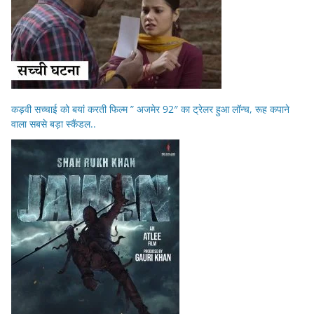
कड़वी सच्चाई को बयां करती फिल्म ” अजमेर 92″ का ट्रेलर हुआ लॉन्च, रूह कपाने
वाला सबसे बड़ा स्कैंडल..