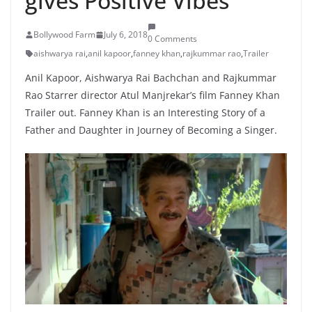
gives Positive Vibes
Bollywood Farm
July 6, 2018
0 Comments
aishwarya rai
,
anil kapoor
,
fanney khan
,
rajkummar rao
,
Trailer
Anil Kapoor, Aishwarya Rai Bachchan and Rajkummar
Rao Starrer director Atul Manjrekar’s film Fanney Khan
Trailer out. Fanney Khan is an Interesting Story of a
Father and Daughter in Journey of Becoming a Singer.