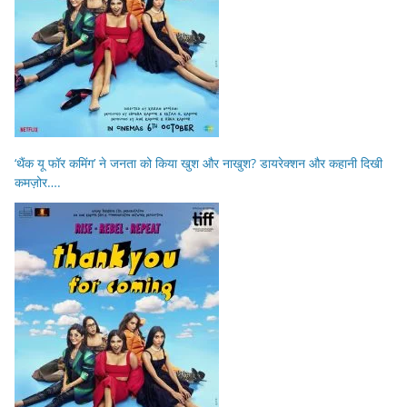
‘थैंक यू फॉर कमिंग’ ने जनता को किया खुश और नाखुश? डायरेक्शन और कहानी दिखी
कमज़ोर….