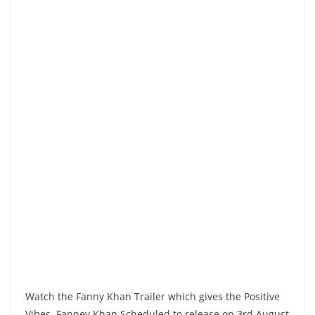
Watch the Fanny Khan Trailer which gives the Positive
Vibes. Fanney Khan Scheduled to release on 3rd August