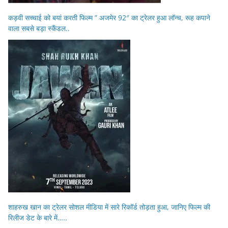
कड़वी सच्चाई को बयां करती फिल्म ” अजमेर 92″ का ट्रेलर हुआ लॉन्च, रूह कपाने
वाला सबसे बड़ा स्कैंडल..
शाहरुख खान का ट्रेलर सोशल मीडिया में सारे रिकॉर्ड तोड़ता हुआ, जानिए फिल्म की
रिलीज डेट के बारे में…..