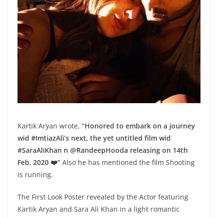
Kartik Aryan wrote,
“Honored to embark on a journey
wid #ImtiazAli’s next, the yet untitled film wid
#SaraAliKhan n @RandeepHooda releasing on 14th
Feb, 2020 ❤️”
Also he has mentioned the film Shooting
is running.
The First Look Poster revealed by the Actor featuring
Kartik Aryan and Sara Ali Khan in a light romantic