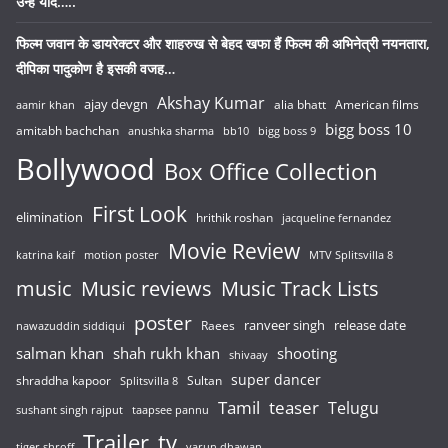
उन्हें याद…..
फिल्म जवान के डायरेक्टर और शाहरुख से बेहद खफा हैं फिल्म की अभिनेत्री नयनतारा,
दीपिका पादुकोण है इसकी वजह…
Akshay Kumar
ajay devgn
alia bhatt
American films
aamir khan
bigg boss 10
amitabh bachchan
anushka sharma
bb10
bigg boss 9
Bollywood
Box Office Collection
First Look
elimination
hrithik roshan
jacqueline fernandez
Movie Review
katrina kaif
motion poster
MTV Splitsvilla 8
music
Music reviews
Music Track Lists
poster
release date
Raees
ranveer singh
nawazuddin siddiqui
salman khan
shah rukh khan
shooting
shivaay
super dancer
shraddha kapoor
Sultan
Splitsvilla 8
Tamil
teaser
Telugu
sushant singh rajput
taapsee pannu
Trailer
tv
tiger shroff
varun dhawan