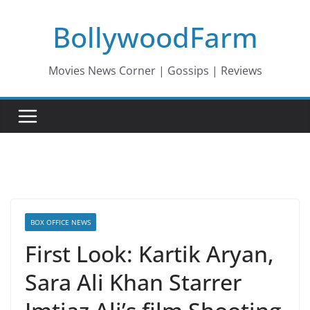
Skip
BollywoodFarm
to
content
Movies News Corner | Gossips | Reviews
BOX OFFICE NEWS
First Look: Kartik Aryan,
Sara Ali Khan Starrer