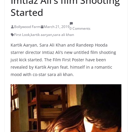
Imtiaz Ali’s film Shooting
Started
Bollywood Farm
March 21, 2019
0 Comments
First Look
,
kartik aaryan
,
sara ali khan
Kartik Aaryan, Sara Ali Khan and Randeep Hooda
starrer director Imtiaz Ali’s new untitled film shooting
just kick started. The Film First Poster have been
revealed by Kartik Aryan feat. himself in a romantic
mood with co-star sara ali khan.