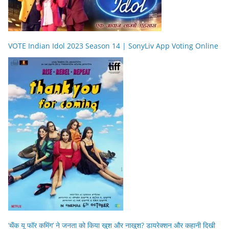
VOTE Indian Idol 2023 Season 14 | SonyLiv App Voting Online
‘थैंक यू फॉर कमिंग’ ने जनता को किया खुश और नाखुश? डायरेक्शन और कहानी दिखी