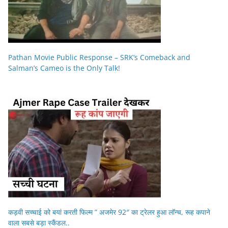
Pathan Movie Public Response – SRK’s Comeback and
Salman’s Cameo is the Only Talk!
कड़वी सच्चाई को बयां करती फिल्म ” अजमेर 92″ का ट्रेलर हुआ लॉन्च, रूह कपाने
वाला सबसे बड़ा स्कैंडल..