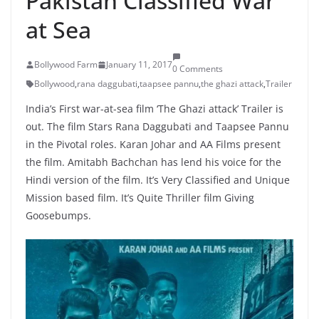
Pakistan Classified War
at Sea
Bollywood Farm
January 11, 2017
0 Comments
Bollywood
,
rana daggubati
,
taapsee pannu
,
the ghazi attack
,
Trailer
India’s First war-at-sea film ‘The Ghazi attack’ Trailer is
out. The film Stars Rana Daggubati and Taapsee Pannu
in the Pivotal roles. Karan Johar and AA Films present
the film. Amitabh Bachchan has lend his voice for the
Hindi version of the film. It’s Very Classified and Unique
Mission based film. It’s Quite Thriller film Giving
Goosebumps.