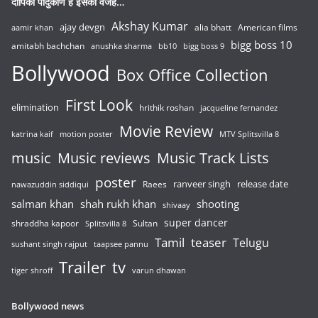
दीपिका पादुकोण है इसकी वजह…
Akshay Kumar
ajay devgn
alia bhatt
American films
aamir khan
bigg boss 10
amitabh bachchan
anushka sharma
bb10
bigg boss 9
Bollywood
Box Office Collection
First Look
elimination
hrithik roshan
jacqueline fernandez
Movie Review
katrina kaif
motion poster
MTV Splitsvilla 8
music
Music reviews
Music Track Lists
poster
release date
Raees
ranveer singh
nawazuddin siddiqui
salman khan
shah rukh khan
shooting
shivaay
super dancer
shraddha kapoor
Sultan
Splitsvilla 8
Tamil
teaser
Telugu
sushant singh rajput
taapsee pannu
Trailer
tv
tiger shroff
varun dhawan
Bollywood news