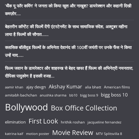
‘थैंक यू फॉर कमिंग’ ने जनता को किया खुश और नाखुश? डायरेक्शन और कहानी दिखी
कमज़ोर….
बेहतरीन कॉन्टेंट की फिल्में देंगी एंटरटेनमेंट के साथ सामाजिक संदेश, अक्टूबर महीना
लाया है फिल्मों की सौगात……
क्लासिक बॉलीवुड फिल्मों के अभिनेता देवानंद की 100वीं जयंती पर उनके फैंस ने किया
उन्हें याद…..
फिल्म जवान के डायरेक्टर और शाहरुख से बेहद खफा हैं फिल्म की अभिनेत्री नयनतारा,
दीपिका पादुकोण है इसकी वजह…
Akshay Kumar
ajay devgn
alia bhatt
American films
aamir khan
bigg boss 10
amitabh bachchan
anushka sharma
bb10
bigg boss 9
Bollywood
Box Office Collection
First Look
elimination
hrithik roshan
jacqueline fernandez
Movie Review
katrina kaif
motion poster
MTV Splitsvilla 8