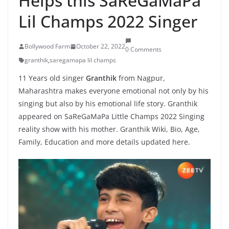
Helps this SaReGaMaPa
Lil Champs 2022 Singer
Bollywood Farm
October 22, 2022
0 Comments
granthik
,
saregamapa lil champs
11 Years old singer
Granthik
from Nagpur,
Maharashtra makes everyone emotional not only by his
singing but also by his emotional life story. Granthik
appeared on SaReGaMaPa Little Champs 2022 Singing
reality show with his mother. Granthik Wiki, Bio, Age,
Family, Education and more details updated here.