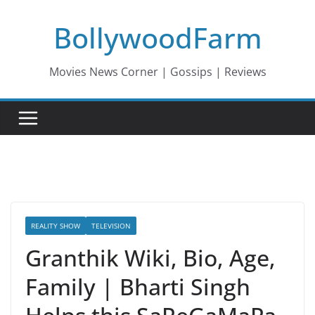
Skip
BollywoodFarm
to
content
Movies News Corner | Gossips | Reviews
REALITY SHOW
TELEVISION
Granthik Wiki, Bio, Age,
Family | Bharti Singh