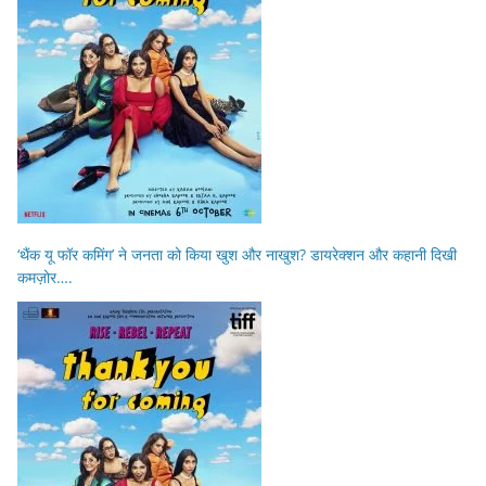
‘थैंक यू फॉर कमिंग’ ने जनता को किया खुश और नाखुश? डायरेक्शन और कहानी दिखी
कमज़ोर….