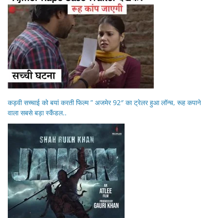
कड़वी सच्चाई को बयां करती फिल्म ” अजमेर 92″ का ट्रेलर हुआ लॉन्च, रूह कपाने
वाला सबसे बड़ा स्कैंडल..