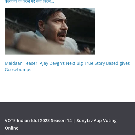
कलाकार के कत्ल पर बनी फिल्म…
Maidaan Teaser: Ajay Devgn’s Next Big True Story Based gives
Goosebumps
VOTE Indian Idol 2023 Season 14 | SonyLiv App Voting
Online