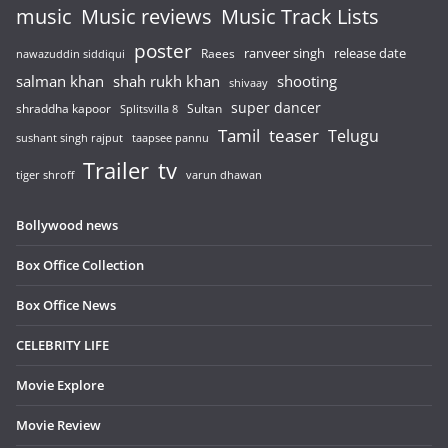
music
Music reviews
Music Track Lists
poster
release date
Raees
ranveer singh
nawazuddin siddiqui
salman khan
shah rukh khan
shooting
shivaay
super dancer
shraddha kapoor
Sultan
Splitsvilla 8
Tamil
teaser
Telugu
sushant singh rajput
taapsee pannu
Trailer
tv
tiger shroff
varun dhawan
Bollywood news
Box Office Collection
Box Office News
CELEBRITY LIFE
Movie Explore
Movie Review