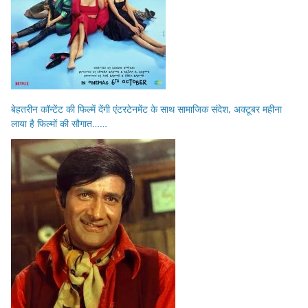
बेहतरीन कॉन्टेंट की फिल्में देंगी एंटरटेनमेंट के साथ सामाजिक संदेश, अक्टूबर महीना
लाया है फिल्मों की सौगात……