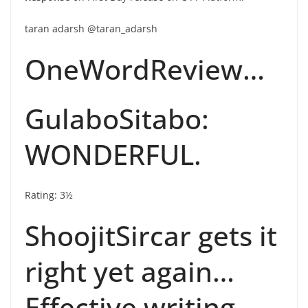
taran adarsh @taran_adarsh
OneWordReview…
GulaboSitabo:
WONDERFUL.
Rating: 3½
ShoojitSircar gets it
right yet again…
Effective writing –