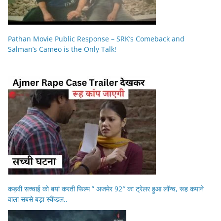
Pathan Movie Public Response – SRK’s Comeback and
Salman’s Cameo is the Only Talk!
कड़वी सच्चाई को बयां करती फिल्म ” अजमेर 92″ का ट्रेलर हुआ लॉन्च, रूह कपाने
वाला सबसे बड़ा स्कैंडल..