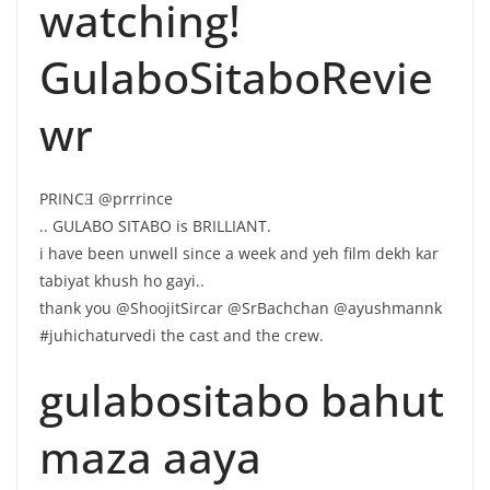
watching!
GulaboSitaboRevie
wr
PRINCƎ @prrrince
.. GULABO SITABO is BRILLIANT.
i have been unwell since a week and yeh film dekh kar
tabiyat khush ho gayi..
thank you @ShoojitSircar @SrBachchan @ayushmannk
#juhichaturvedi the cast and the crew.
gulabositabo bahut
maza aaya