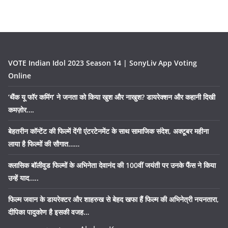
VOTE Indian Idol 2023 Season 14 | SonyLiv App Voting
Online
‘थैंक यू फॉर कमिंग’ ने जनता को किया खुश और नाखुश? डायरेक्शन और कहानी दिखी
कमज़ोर….
बेहतरीन कॉन्टेंट की फिल्में देंगी एंटरटेनमेंट के साथ सामाजिक संदेश, अक्टूबर महीना
लाया है फिल्मों की सौगात……
क्लासिक बॉलीवुड फिल्मों के अभिनेता देवानंद की 100वीं जयंती पर उनके फैंस ने किया
उन्हें याद…..
फिल्म जवान के डायरेक्टर और शाहरुख से बेहद खफा हैं फिल्म की अभिनेत्री नयनतारा,
दीपिका पादुकोण है इसकी वजह…