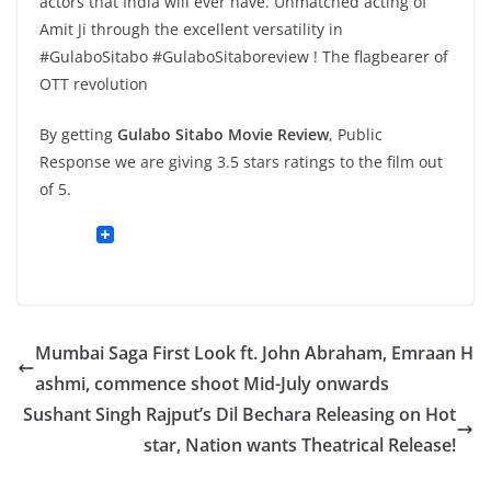
actors that India will ever have. Unmatched acting of
Amit Ji through the excellent versatility in
#GulaboSitabo #GulaboSitaboreview ! The flagbearer of
OTT revolution
By getting
Gulabo Sitabo Movie Review
, Public
Response we are giving 3.5 stars ratings to the film out
of 5.
Mumbai Saga First Look ft. John Abraham, Emraan H
ashmi, commence shoot Mid-July onwards
Sushant Singh Rajput’s Dil Bechara Releasing on Hot
star, Nation wants Theatrical Release!