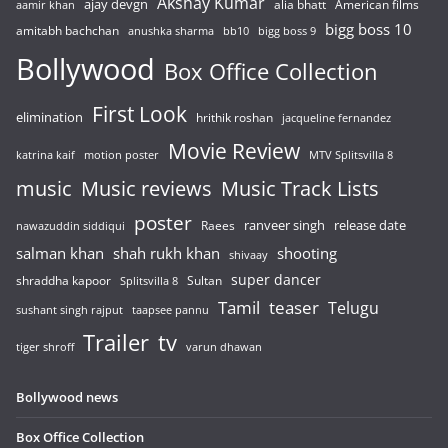
Akshay Kumar
ajay devgn
alia bhatt
American films
aamir khan
bigg boss 10
amitabh bachchan
anushka sharma
bb10
bigg boss 9
Bollywood
Box Office Collection
First Look
elimination
hrithik roshan
jacqueline fernandez
Movie Review
katrina kaif
motion poster
MTV Splitsvilla 8
music
Music reviews
Music Track Lists
poster
release date
Raees
ranveer singh
nawazuddin siddiqui
salman khan
shah rukh khan
shooting
shivaay
super dancer
shraddha kapoor
Sultan
Splitsvilla 8
Tamil
teaser
Telugu
sushant singh rajput
taapsee pannu
Trailer
tv
tiger shroff
varun dhawan
Bollywood news
Box Office Collection