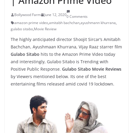
| Amazon Prime Video
Bollywood Farm
June 12, 2020
0 Comments
amazon prime video
,
amitabh bachchan
,
ayushmann khurrana
,
gulabo sitabo
,
Movie Review
The highly anticipated director Shoojit Sircar’s Amitabh
Bachchan, Ayushmaan Khurrana, Vijay Raaz starrer film
Gulabo Sitabo
hits to the Amazon Prime Video today
and interestingly, Gulabo Sitabo is Trending with
Positive Public Response.
Gulabo Sitabo Movie Reviews
by Viewers mentioned below. Its one of the best
entertaining films released amid covid 19 lockdown.