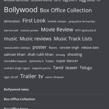
amitabh bachchan
anushka sharma
bb10
bigg boss 9
Bollywood
Box Office Collection
First Look
elimination
hrithik roshan
jacqueline fernandez
Movie Review
katrina kaif
motion poster
MTV Splitsvilla 8
music
Music reviews
Music Track Lists
poster
release date
Raees
ranveer singh
nawazuddin siddiqui
salman khan
shah rukh khan
shooting
shivaay
super dancer
shraddha kapoor
Sultan
Splitsvilla 8
Tamil
teaser
Telugu
sushant singh rajput
taapsee pannu
Trailer
tv
tiger shroff
varun dhawan
Bollywood news
Box Office Collection
Box Office News