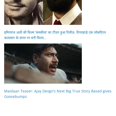
इम्तियाज अली की फिल्म ‘चमकीला’ का टीज़र हुआ रिलीज़, दिनदहाड़े एक लोकप्रिय
कलाकार के कत्ल पर बनी फिल्म…
Maidaan Teaser: Ajay Devgn’s Next Big True Story Based gives
Goosebumps