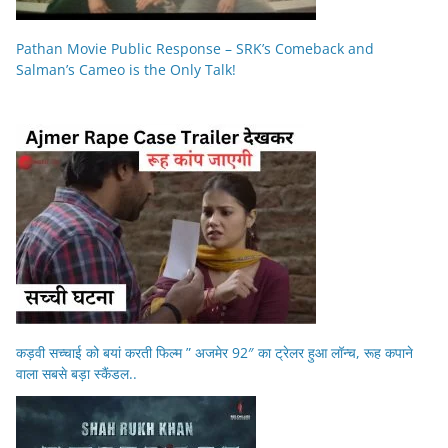
Pathan Movie Public Response – SRK’s Comeback and
Salman’s Cameo is the Only Talk!
कड़वी सच्चाई को बयां करती फिल्म ” अजमेर 92″ का ट्रेलर हुआ लॉन्च, रूह कपाने
वाला सबसे बड़ा स्कैंडल..