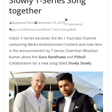
Slowly T-Series Song
together
Bollywood Farm
November 23, 2018
0 Comments
guru randhawa
,
music
,
Music Track Lists
,
pitbull
India’s T-Series becomes the No 1 YouTube Channel
containing Media Entertainment Content and now Here
is the Announcement by T-Series Chairman Bhushan
Kumar about the
Guru Randhawa
and
Pitbull
Collaboration for a new Song titled
Slowly Slowly
.