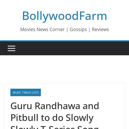
Skip
BollywoodFarm
to
content
Movies News Corner | Gossips | Reviews
MUSIC TRACK LISTS
Guru Randhawa and
Pitbull to do Slowly