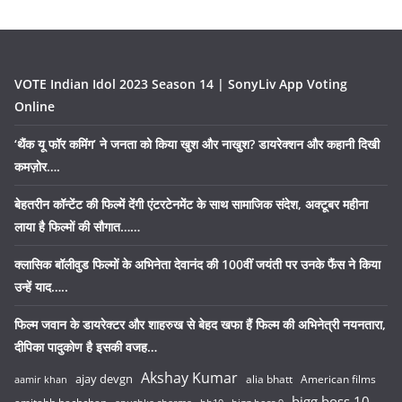
VOTE Indian Idol 2023 Season 14 | SonyLiv App Voting
Online
‘थैंक यू फॉर कमिंग’ ने जनता को किया खुश और नाखुश? डायरेक्शन और कहानी दिखी
कमज़ोर….
बेहतरीन कॉन्टेंट की फिल्में देंगी एंटरटेनमेंट के साथ सामाजिक संदेश, अक्टूबर महीना
लाया है फिल्मों की सौगात……
क्लासिक बॉलीवुड फिल्मों के अभिनेता देवानंद की 100वीं जयंती पर उनके फैंस ने किया
उन्हें याद…..
फिल्म जवान के डायरेक्टर और शाहरुख से बेहद खफा हैं फिल्म की अभिनेत्री नयनतारा,
दीपिका पादुकोण है इसकी वजह…
Akshay Kumar
ajay devgn
alia bhatt
American films
aamir khan
bigg boss 10