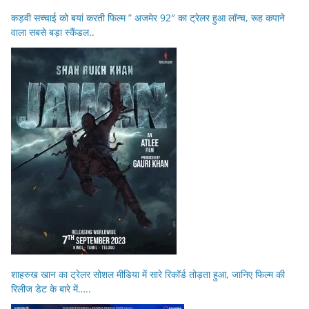
कड़वी सच्चाई को बयां करती फिल्म ” अजमेर 92″ का ट्रेलर हुआ लॉन्च, रूह कपाने
वाला सबसे बड़ा स्कैंडल..
शाहरुख खान का ट्रेलर सोशल मीडिया में सारे रिकॉर्ड तोड़ता हुआ, जानिए फिल्म की
रिलीज डेट के बारे में…..