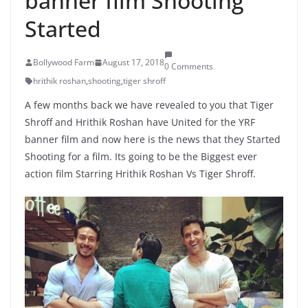
banner film Shooting
Started
Bollywood Farm
August 17, 2018
0 Comments
hrithik roshan
,
shooting
,
tiger shroff
A few months back we have revealed to you that Tiger
Shroff and Hrithik Roshan have United for the YRF
banner film and now here is the news that they Started
Shooting for a film. Its going to be the Biggest ever
action film Starring Hrithik Roshan Vs Tiger Shroff.