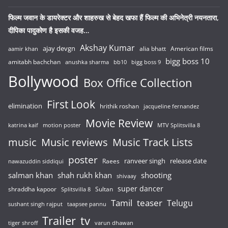
फिल्म जवान के डायरेक्टर और शाहरुख से बेहद खफा हैं फिल्म की अभिनेत्री नयनतारा,
दीपिका पादुकोण है इसकी वजह…
Akshay Kumar
ajay devgn
alia bhatt
American films
aamir khan
bigg boss 10
amitabh bachchan
anushka sharma
bb10
bigg boss 9
Bollywood
Box Office Collection
First Look
elimination
hrithik roshan
jacqueline fernandez
Movie Review
katrina kaif
motion poster
MTV Splitsvilla 8
music
Music reviews
Music Track Lists
poster
release date
Raees
ranveer singh
nawazuddin siddiqui
salman khan
shah rukh khan
shooting
shivaay
super dancer
shraddha kapoor
Sultan
Splitsvilla 8
Tamil
teaser
Telugu
sushant singh rajput
taapsee pannu
Trailer
tv
tiger shroff
varun dhawan