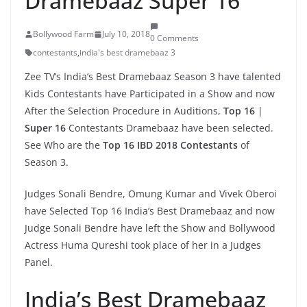
Dramebaaz Super 16
Bollywood Farm
July 10, 2018
0 Comments
contestants
,
india's best dramebaaz 3
Zee TV’s India’s Best Dramebaaz Season 3 have talented
Kids Contestants have Participated in a Show and now
After the Selection Procedure in Auditions,
Top 16
|
Super 16
Contestants Dramebaaz have been selected.
See Who are the
Top 16 IBD 2018 Contestants
of
Season 3.
Judges Sonali Bendre, Omung Kumar and Vivek Oberoi
have Selected Top 16 India’s Best Dramebaaz and now
Judge Sonali Bendre have left the Show and Bollywood
Actress Huma Qureshi took place of her in a Judges
Panel.
India’s Best Dramebaaz