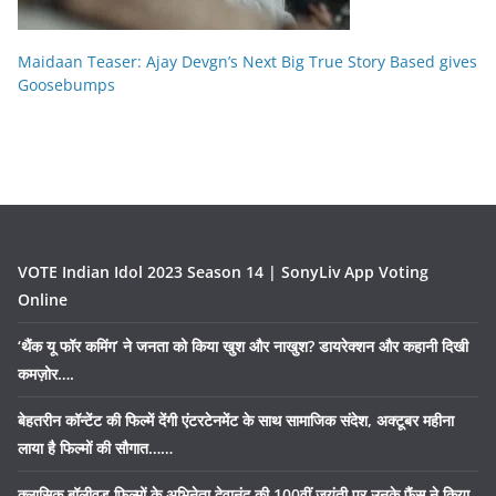
Maidaan Teaser: Ajay Devgn’s Next Big True Story Based gives
Goosebumps
VOTE Indian Idol 2023 Season 14 | SonyLiv App Voting
Online
‘थैंक यू फॉर कमिंग’ ने जनता को किया खुश और नाखुश? डायरेक्शन और कहानी दिखी
कमज़ोर….
बेहतरीन कॉन्टेंट की फिल्में देंगी एंटरटेनमेंट के साथ सामाजिक संदेश, अक्टूबर महीना
लाया है फिल्मों की सौगात……
क्लासिक बॉलीवुड फिल्मों के अभिनेता देवानंद की 100वीं जयंती पर उनके फैंस ने किया