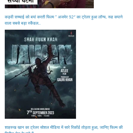
कड़वी सच्चाई को बयां करती फिल्म ” अजमेर 92″ का ट्रेलर हुआ लॉन्च, रूह कपाने
वाला सबसे बड़ा स्कैंडल..
शाहरुख खान का ट्रेलर सोशल मीडिया में सारे रिकॉर्ड तोड़ता हुआ, जानिए फिल्म की