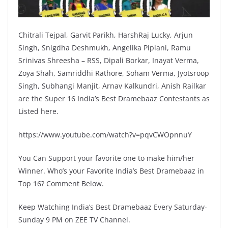
Chitrali Tejpal, Garvit Parikh, HarshRaj Lucky, Arjun
Singh, Snigdha Deshmukh, Angelika Piplani, Ramu
Srinivas Shreesha – RSS, Dipali Borkar, Inayat Verma,
Zoya Shah, Samriddhi Rathore, Soham Verma, Jyotsroop
Singh, Subhangi Manjit, Arnav Kalkundri, Anish Railkar
are the Super 16 India’s Best Dramebaaz Contestants as
Listed here.
https://www.youtube.com/watch?v=pqvCWOpnnuY
You Can Support your favorite one to make him/her
Winner. Who’s your Favorite India’s Best Dramebaaz in
Top 16? Comment Below.
Keep Watching India’s Best Dramebaaz Every Saturday-
Sunday 9 PM on ZEE TV Channel.