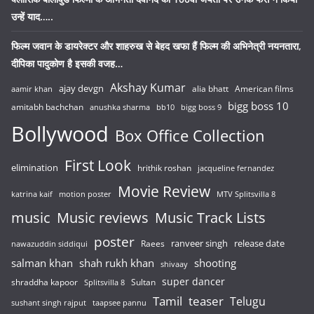
उन्हें याद…..
फिल्म जवान के डायरेक्टर और शाहरुख से बेहद खफा हैं फिल्म की अभिनेत्री नयनतारा,
दीपिका पादुकोण है इसकी वजह…
Akshay Kumar
ajay devgn
alia bhatt
American films
aamir khan
bigg boss 10
amitabh bachchan
anushka sharma
bb10
bigg boss 9
Bollywood
Box Office Collection
First Look
elimination
hrithik roshan
jacqueline fernandez
Movie Review
katrina kaif
motion poster
MTV Splitsvilla 8
music
Music reviews
Music Track Lists
poster
release date
Raees
ranveer singh
nawazuddin siddiqui
salman khan
shah rukh khan
shooting
shivaay
super dancer
shraddha kapoor
Sultan
Splitsvilla 8
Tamil
teaser
Telugu
sushant singh rajput
taapsee pannu