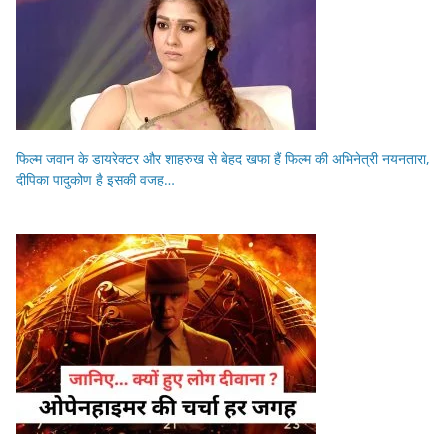
फिल्म जवान के डायरेक्टर और शाहरुख से बेहद खफा हैं फिल्म की अभिनेत्री नयनतारा,
दीपिका पादुकोण है इसकी वजह…