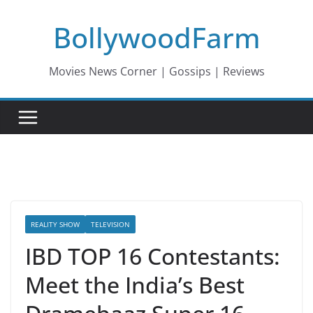
Skip
BollywoodFarm
to
content
Movies News Corner | Gossips | Reviews
REALITY SHOW
TELEVISION
IBD TOP 16 Contestants:
Meet the India’s Best