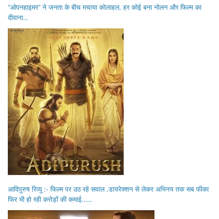
“ओपनहाइमर” ने जनता के बीच मचाया कोलाहल, हर कोई बना नोलन और फिल्म का
दीवाना…
आदिपुरुष रिव्यु :- फिल्म पर उठ रहे सवाल ,डायरेक्शन से लेकर अभिनय तक सब फीका
फिर भी हो रही करोड़ों की कमाई……