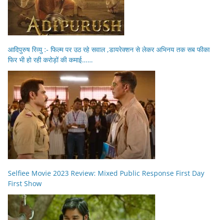
आदिपुरुष रिव्यु :- फिल्म पर उठ रहे सवाल ,डायरेक्शन से लेकर अभिनय तक सब फीका
फिर भी हो रही करोड़ों की कमाई……
Selfiee Movie 2023 Review: Mixed Public Response First Day
First Show