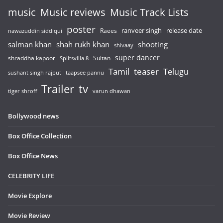
music
Music reviews
Music Track Lists
poster
release date
Raees
ranveer singh
nawazuddin siddiqui
salman khan
shah rukh khan
shooting
shivaay
super dancer
shraddha kapoor
Sultan
Splitsvilla 8
Tamil
teaser
Telugu
sushant singh rajput
taapsee pannu
Trailer
tv
tiger shroff
varun dhawan
Bollywood news
Box Office Collection
Box Office News
CELEBRITY LIFE
Movie Explore
Movie Review