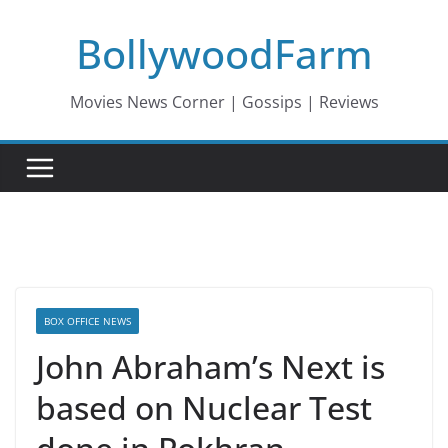
Skip
BollywoodFarm
to
content
Movies News Corner | Gossips | Reviews
BOX OFFICE NEWS
John Abraham’s Next is
based on Nuclear Test