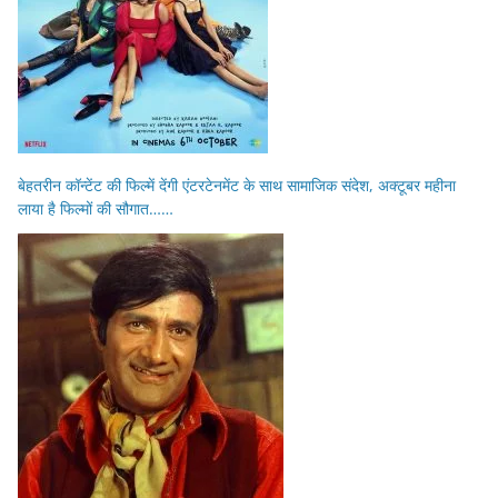
बेहतरीन कॉन्टेंट की फिल्में देंगी एंटरटेनमेंट के साथ सामाजिक संदेश, अक्टूबर महीना
लाया है फिल्मों की सौगात……