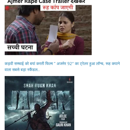
कड़वी सच्चाई को बयां करती फिल्म ” अजमेर 92″ का ट्रेलर हुआ लॉन्च, रूह कपाने
वाला सबसे बड़ा स्कैंडल..