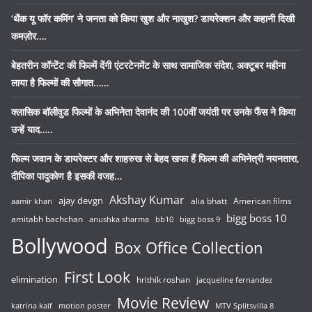
‘थैंक यू फॉर कमिंग’ ने जनता को किया खुश और नाखुश? डायरेक्शन और कहानी दिखी
कमज़ोर….
बेहतरीन कॉन्टेंट की फिल्में देंगी एंटरटेनमेंट के साथ सामाजिक संदेश, अक्टूबर महीना
लाया है फिल्मों की सौगात……
क्लासिक बॉलीवुड फिल्मों के अभिनेता देवानंद की 100वीं जयंती पर उनके फैंस ने किया
उन्हें याद…..
फिल्म जवान के डायरेक्टर और शाहरुख से बेहद खफा हैं फिल्म की अभिनेत्री नयनतारा,
दीपिका पादुकोण है इसकी वजह…
Akshay Kumar
ajay devgn
alia bhatt
American films
aamir khan
bigg boss 10
amitabh bachchan
anushka sharma
bb10
bigg boss 9
Bollywood
Box Office Collection
First Look
elimination
hrithik roshan
jacqueline fernandez
Movie Review
katrina kaif
motion poster
MTV Splitsvilla 8