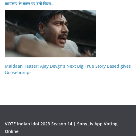
कलाकार के कत्ल पर बनी फिल्म…
Maidaan Teaser: Ajay Devgn’s Next Big True Story Based gives
Goosebumps
VOTE Indian Idol 2023 Season 14 | SonyLiv App Voting
Online