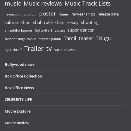
music
Music reviews
Music Track Lists
poster
release date
Raees
ranveer singh
nawazuddin siddiqui
salman khan
shah rukh khan
shooting
shivaay
super dancer
shraddha kapoor
Sultan
Splitsvilla 8
Tamil
teaser
Telugu
sushant singh rajput
taapsee pannu
Trailer
tv
tiger shroff
varun dhawan
Bollywood news
Box Office Collection
Box Office News
CELEBRITY LIFE
Movie Explore
Movie Review