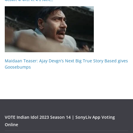
Maidaan Teaser: Ajay Devgn’s Next Big True Story Based gives
Goosebumps
VOTE Indian Idol 2023 Season 14 | SonyLiv App Voting
Online