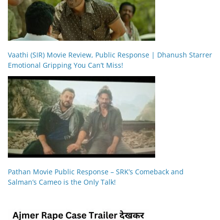
Vaathi (SIR) Movie Review, Public Response | Dhanush Starrer
Emotional Gripping You Can’t Miss!
Pathan Movie Public Response – SRK’s Comeback and
Salman’s Cameo is the Only Talk!