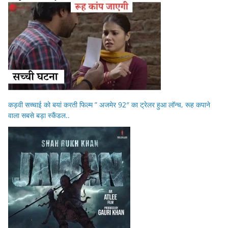
कड़वी सच्चाई को बयां करती फिल्म ” अजमेर 92″ का ट्रेलर हुआ लॉन्च, रूह कपाने
वाला सबसे बड़ा स्कैंडल..