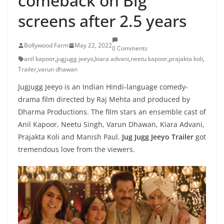
comeback on Big
screens after 2.5 years
Bollywood Farm
May 22, 2022
0 Comments
anil kapoor
,
jugjugg jeeyo
,
kiara advani
,
neetu kapoor
,
prajakta koli
,
Trailer
,
varun dhawan
Jugjugg Jeeyo is an Indian Hindi-language comedy-
drama film directed by Raj Mehta and produced by
Dharma Productions. The film stars an ensemble cast of
Anil Kapoor, Neetu Singh, Varun Dhawan, Kiara Advani,
Prajakta Koli and Manish Paul.
Jug Jugg Jeeyo Trailer
got
tremendous love from the viewers.