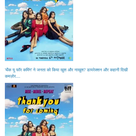
‘थैंक यू फॉर कमिंग’ ने जनता को किया खुश और नाखुश? डायरेक्शन और कहानी दिखी
कमज़ोर….