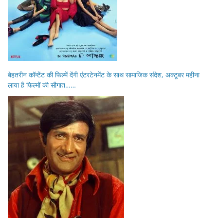
बेहतरीन कॉन्टेंट की फिल्में देंगी एंटरटेनमेंट के साथ सामाजिक संदेश, अक्टूबर महीना
लाया है फिल्मों की सौगात……