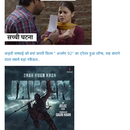
कड़वी सच्चाई को बयां करती फिल्म ” अजमेर 92″ का ट्रेलर हुआ लॉन्च, रूह कपाने
वाला सबसे बड़ा स्कैंडल..