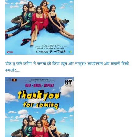
‘थैंक यू फॉर कमिंग’ ने जनता को किया खुश और नाखुश? डायरेक्शन और कहानी दिखी
कमज़ोर….