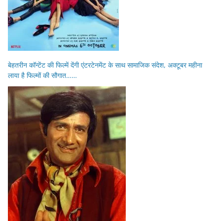
बेहतरीन कॉन्टेंट की फिल्में देंगी एंटरटेनमेंट के साथ सामाजिक संदेश, अक्टूबर महीना
लाया है फिल्मों की सौगात……