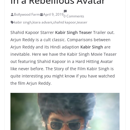
in a Rebellious Avatar
Bollywood Farm
April 9, 2019
0 Comments
kabir singh
,
kiara advani
,
shahid kapoor
,
teaser
Shahid Kapoor Starrer
Kabir Singh Teaser
Trailer out.
Arjun Reddy is a cult classic. Comparisons between
Arjun Reddy and its Hindi adaption
Kabir Singh
are
inevitable. Here we have the Kabir Singh Movie Teaser
out featuring Shahid Kapoor in a Hard Hitting Avatar
like never before. The Story of the Film Kabir Singh is
quite interesting you might know if you have watched
the film Arjun Reddy.