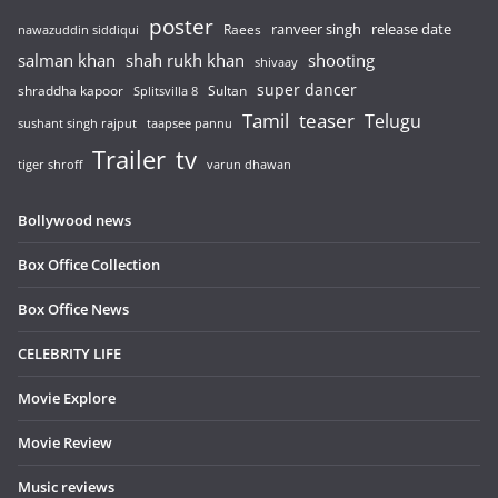
poster
release date
Raees
ranveer singh
nawazuddin siddiqui
salman khan
shah rukh khan
shooting
shivaay
super dancer
shraddha kapoor
Sultan
Splitsvilla 8
Tamil
teaser
Telugu
sushant singh rajput
taapsee pannu
Trailer
tv
tiger shroff
varun dhawan
Bollywood news
Box Office Collection
Box Office News
CELEBRITY LIFE
Movie Explore
Movie Review
Music reviews