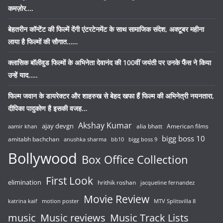
कमज़ोर….
बेहतरीन कॉन्टेंट की फिल्में देंगी एंटरटेनमेंट के साथ सामाजिक संदेश, अक्टूबर महीना
लाया है फिल्मों की सौगात……
क्लासिक बॉलीवुड फिल्मों के अभिनेता देवानंद की 100वीं जयंती पर उनके फैंस ने किया
उन्हें याद…..
फिल्म जवान के डायरेक्टर और शाहरुख से बेहद खफा हैं फिल्म की अभिनेत्री नयनतारा,
दीपिका पादुकोण है इसकी वजह…
Akshay Kumar
ajay devgn
alia bhatt
American films
aamir khan
bigg boss 10
amitabh bachchan
anushka sharma
bb10
bigg boss 9
Bollywood
Box Office Collection
First Look
elimination
hrithik roshan
jacqueline fernandez
Movie Review
katrina kaif
motion poster
MTV Splitsvilla 8
music
Music reviews
Music Track Lists