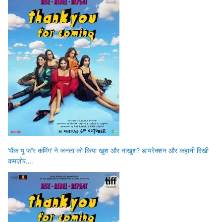
‘थैंक यू फॉर कमिंग’ ने जनता को किया खुश और नाखुश? डायरेक्शन और कहानी दिखी
कमज़ोर….