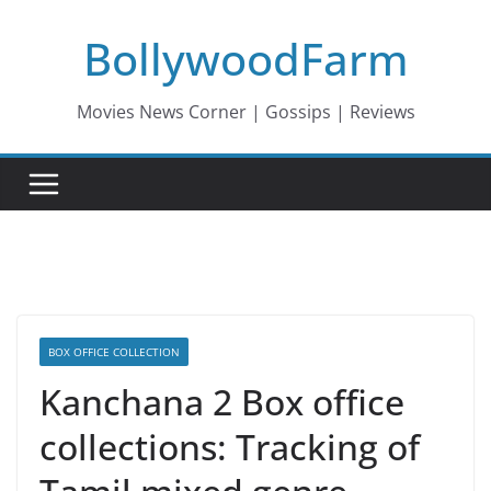
Skip
BollywoodFarm
to
content
Movies News Corner | Gossips | Reviews
BOX OFFICE COLLECTION
Kanchana 2 Box office
collections: Tracking of