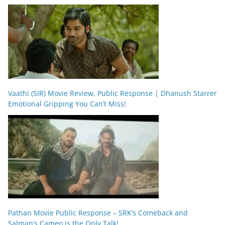
Vaathi (SIR) Movie Review, Public Response | Dhanush Starrer
Emotional Gripping You Can’t Miss!
Pathan Movie Public Response – SRK’s Comeback and
Salman’s Cameo is the Only Talk!