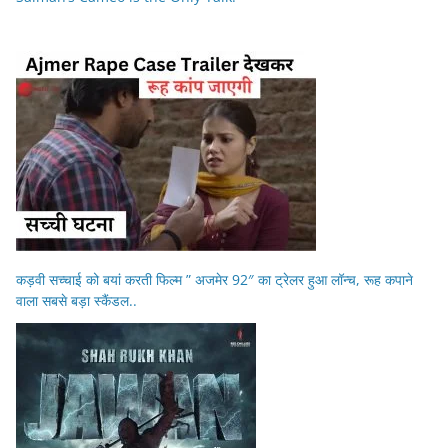
कड़वी सच्चाई को बयां करती फिल्म ” अजमेर 92″ का ट्रेलर हुआ लॉन्च, रूह कपाने
वाला सबसे बड़ा स्कैंडल..