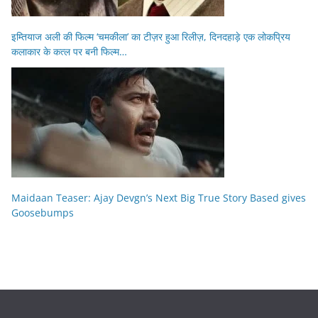
इम्तियाज अली की फिल्म ‘चमकीला’ का टीज़र हुआ रिलीज़, दिनदहाड़े एक लोकप्रिय
कलाकार के कत्ल पर बनी फिल्म…
Maidaan Teaser: Ajay Devgn’s Next Big True Story Based gives
Goosebumps