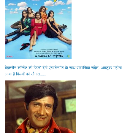
बेहतरीन कॉन्टेंट की फिल्में देंगी एंटरटेनमेंट के साथ सामाजिक संदेश, अक्टूबर महीना
लाया है फिल्मों की सौगात……