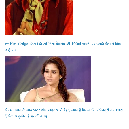
क्लासिक बॉलीवुड फिल्मों के अभिनेता देवानंद की 100वीं जयंती पर उनके फैंस ने किया
उन्हें याद…..
फिल्म जवान के डायरेक्टर और शाहरुख से बेहद खफा हैं फिल्म की अभिनेत्री नयनतारा,
दीपिका पादुकोण है इसकी वजह…