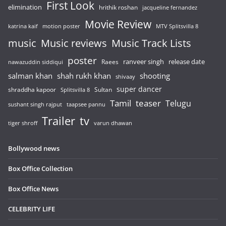
First Look
elimination
hrithik roshan
jacqueline fernandez
Movie Review
katrina kaif
motion poster
MTV Splitsvilla 8
music
Music reviews
Music Track Lists
poster
release date
Raees
ranveer singh
nawazuddin siddiqui
salman khan
shah rukh khan
shooting
shivaay
super dancer
shraddha kapoor
Sultan
Splitsvilla 8
Tamil
teaser
Telugu
sushant singh rajput
taapsee pannu
Trailer
tv
tiger shroff
varun dhawan
Bollywood news
Box Office Collection
Box Office News
CELEBRITY LIFE