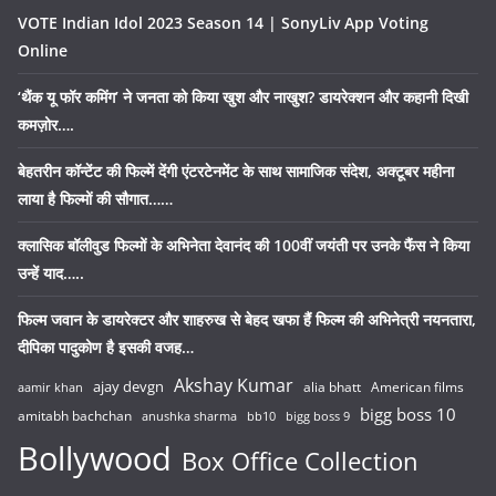
VOTE Indian Idol 2023 Season 14 | SonyLiv App Voting
Online
‘थैंक यू फॉर कमिंग’ ने जनता को किया खुश और नाखुश? डायरेक्शन और कहानी दिखी
कमज़ोर….
बेहतरीन कॉन्टेंट की फिल्में देंगी एंटरटेनमेंट के साथ सामाजिक संदेश, अक्टूबर महीना
लाया है फिल्मों की सौगात……
क्लासिक बॉलीवुड फिल्मों के अभिनेता देवानंद की 100वीं जयंती पर उनके फैंस ने किया
उन्हें याद…..
फिल्म जवान के डायरेक्टर और शाहरुख से बेहद खफा हैं फिल्म की अभिनेत्री नयनतारा,
दीपिका पादुकोण है इसकी वजह…
Akshay Kumar
ajay devgn
alia bhatt
American films
aamir khan
bigg boss 10
amitabh bachchan
anushka sharma
bb10
bigg boss 9
Bollywood
Box Office Collection