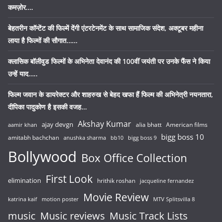
कमज़ोर….
बेहतरीन कॉन्टेंट की फिल्में देंगी एंटरटेनमेंट के साथ सामाजिक संदेश, अक्टूबर महीना
लाया है फिल्मों की सौगात……
क्लासिक बॉलीवुड फिल्मों के अभिनेता देवानंद की 100वीं जयंती पर उनके फैंस ने किया
उन्हें याद…..
फिल्म जवान के डायरेक्टर और शाहरुख से बेहद खफा हैं फिल्म की अभिनेत्री नयनतारा,
दीपिका पादुकोण है इसकी वजह…
Akshay Kumar
ajay devgn
alia bhatt
American films
aamir khan
bigg boss 10
amitabh bachchan
anushka sharma
bb10
bigg boss 9
Bollywood
Box Office Collection
First Look
elimination
hrithik roshan
jacqueline fernandez
Movie Review
katrina kaif
motion poster
MTV Splitsvilla 8
music
Music reviews
Music Track Lists