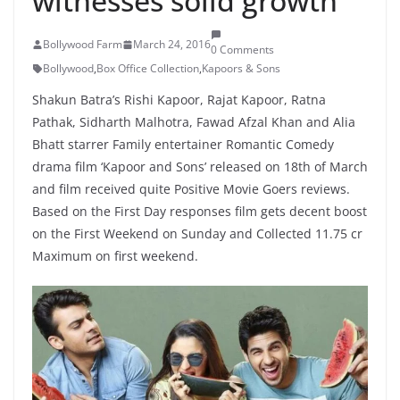
witnesses solid growth
Bollywood Farm
March 24, 2016
0 Comments
Bollywood
,
Box Office Collection
,
Kapoors & Sons
Shakun Batra’s Rishi Kapoor, Rajat Kapoor, Ratna
Pathak, Sidharth Malhotra, Fawad Afzal Khan and Alia
Bhatt starrer Family entertainer Romantic Comedy
drama film ‘Kapoor and Sons’ released on 18th of March
and film received quite Positive Movie Goers reviews.
Based on the First Day responses film gets decent boost
on the First Weekend on Sunday and Collected 11.75 cr
Maximum on first weekend.