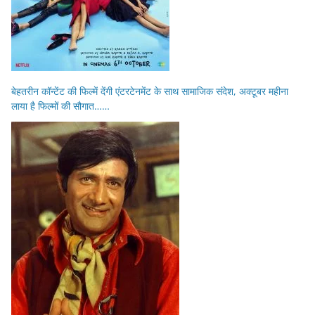
बेहतरीन कॉन्टेंट की फिल्में देंगी एंटरटेनमेंट के साथ सामाजिक संदेश, अक्टूबर महीना
लाया है फिल्मों की सौगात……