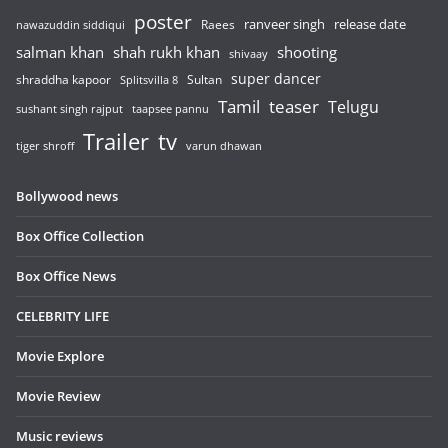
poster
release date
Raees
ranveer singh
nawazuddin siddiqui
salman khan
shah rukh khan
shooting
shivaay
super dancer
shraddha kapoor
Sultan
Splitsvilla 8
Tamil
teaser
Telugu
sushant singh rajput
taapsee pannu
Trailer
tv
tiger shroff
varun dhawan
Bollywood news
Box Office Collection
Box Office News
CELEBRITY LIFE
Movie Explore
Movie Review
Music reviews