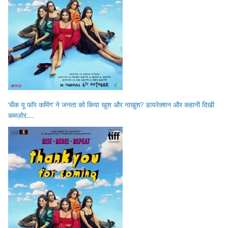
‘थैंक यू फॉर कमिंग’ ने जनता को किया खुश और नाखुश? डायरेक्शन और कहानी दिखी
कमज़ोर….