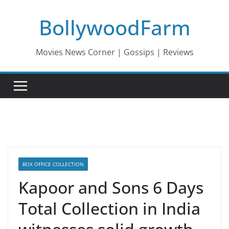
Skip
BollywoodFarm
to
content
Movies News Corner | Gossips | Reviews
BOX OFFICE COLLECTION
Kapoor and Sons 6 Days
Total Collection in India