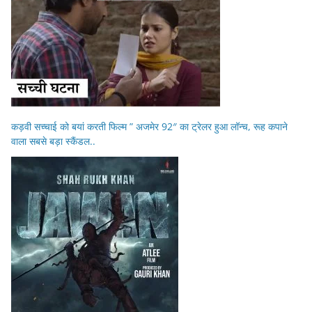
कड़वी सच्चाई को बयां करती फिल्म ” अजमेर 92″ का ट्रेलर हुआ लॉन्च, रूह कपाने
वाला सबसे बड़ा स्कैंडल..