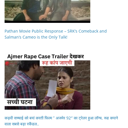
Pathan Movie Public Response – SRK’s Comeback and
Salman’s Cameo is the Only Talk!
कड़वी सच्चाई को बयां करती फिल्म ” अजमेर 92″ का ट्रेलर हुआ लॉन्च, रूह कपाने
वाला सबसे बड़ा स्कैंडल..