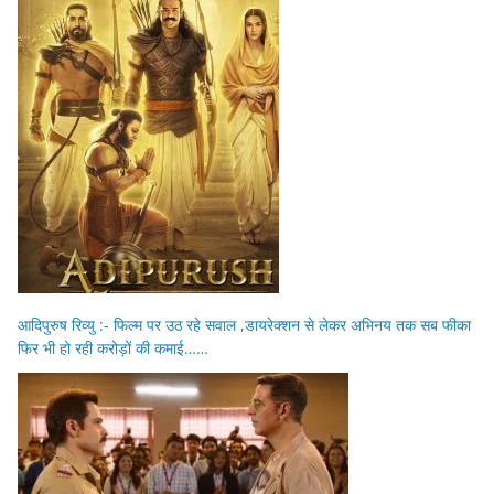
आदिपुरुष रिव्यु :- फिल्म पर उठ रहे सवाल ,डायरेक्शन से लेकर अभिनय तक सब फीका
फिर भी हो रही करोड़ों की कमाई……