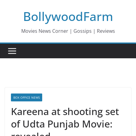
Skip
BollywoodFarm
to
content
Movies News Corner | Gossips | Reviews
BOX OFFICE NEWS
Kareena at shooting set
of Udta Punjab Movie: