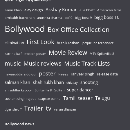
Akshay Kumar
ajay devgn
alia bhatt
American films
aamir khan
bigg boss 10
amitabh bachchan
anushka sharma
bb10
bigg boss 9
Bollywood
Box Office Collection
First Look
elimination
hrithik roshan
jacqueline fernandez
Movie Review
katrina kaif
motion poster
MTV Splitsvilla 8
music
Music reviews
Music Track Lists
poster
release date
Raees
ranveer singh
nawazuddin siddiqui
salman khan
shah rukh khan
shooting
shivaay
super dancer
shraddha kapoor
Sultan
Splitsvilla 8
Tamil
teaser
Telugu
sushant singh rajput
taapsee pannu
Trailer
tv
tiger shroff
varun dhawan
Bollywood news