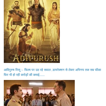
आदिपुरुष रिव्यु :- फिल्म पर उठ रहे सवाल ,डायरेक्शन से लेकर अभिनय तक सब फीका
फिर भी हो रही करोड़ों की कमाई……