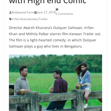
with High end Comic
Bollywood Farm
June 27, 2018
0 Comments
irrfan khan
,
karwan
,
Trailer
Director Akarsh Khurana’s Dulquer Salmaan, Irrfan
Khan and Mithila Palkar starrer film Karwan Trailer out.
The film is a light-hearted comedy, in which Dulquer
Salmaan plays a guy who lives in Bengaluru.