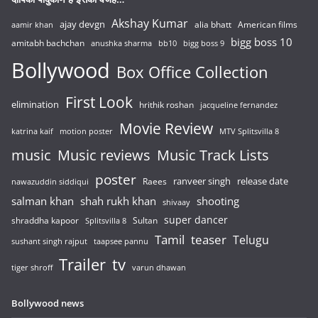
Akshay Kumar
ajay devgn
alia bhatt
American films
aamir khan
bigg boss 10
amitabh bachchan
anushka sharma
bb10
bigg boss 9
Bollywood
Box Office Collection
First Look
elimination
hrithik roshan
jacqueline fernandez
Movie Review
katrina kaif
motion poster
MTV Splitsvilla 8
music
Music reviews
Music Track Lists
poster
release date
Raees
ranveer singh
nawazuddin siddiqui
salman khan
shah rukh khan
shooting
shivaay
super dancer
shraddha kapoor
Sultan
Splitsvilla 8
Tamil
teaser
Telugu
sushant singh rajput
taapsee pannu
Trailer
tv
tiger shroff
varun dhawan
Bollywood news