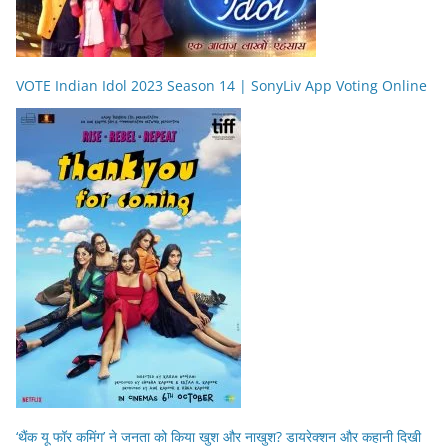
VOTE Indian Idol 2023 Season 14 | SonyLiv App Voting Online
‘थैंक यू फॉर कमिंग’ ने जनता को किया खुश और नाखुश? डायरेक्शन और कहानी दिखी