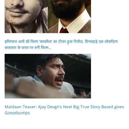
इम्तियाज अली की फिल्म ‘चमकीला’ का टीज़र हुआ रिलीज़, दिनदहाड़े एक लोकप्रिय
कलाकार के कत्ल पर बनी फिल्म…
Maidaan Teaser: Ajay Devgn’s Next Big True Story Based gives
Goosebumps