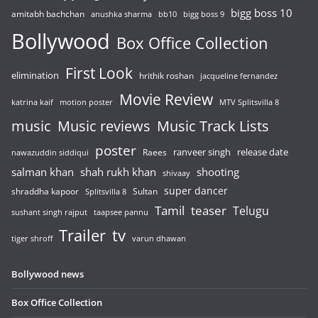
bigg boss 10
amitabh bachchan
anushka sharma
bb10
bigg boss 9
Bollywood
Box Office Collection
First Look
elimination
hrithik roshan
jacqueline fernandez
Movie Review
katrina kaif
motion poster
MTV Splitsvilla 8
music
Music reviews
Music Track Lists
poster
release date
Raees
ranveer singh
nawazuddin siddiqui
salman khan
shah rukh khan
shooting
shivaay
super dancer
shraddha kapoor
Sultan
Splitsvilla 8
Tamil
teaser
Telugu
sushant singh rajput
taapsee pannu
Trailer
tv
tiger shroff
varun dhawan
Bollywood news
Box Office Collection