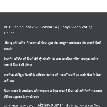
VOTE Indian Idol 2023 Season 14 | SonyLiv App Voting
Online
‘थैंक यू फॉर कमिंग’ ने जनता को किया खुश और नाखुश? डायरेक्शन और कहानी दिखी
कमज़ोर….
बेहतरीन कॉन्टेंट की फिल्में देंगी एंटरटेनमेंट के साथ सामाजिक संदेश, अक्टूबर महीना
लाया है फिल्मों की सौगात……
क्लासिक बॉलीवुड फिल्मों के अभिनेता देवानंद की 100वीं जयंती पर उनके फैंस ने किया
उन्हें याद…..
फिल्म जवान के डायरेक्टर और शाहरुख से बेहद खफा हैं फिल्म की अभिनेत्री नयनतारा,
दीपिका पादुकोण है इसकी वजह…
Akshay Kumar
ajay devgn
alia bhatt
American films
aamir khan