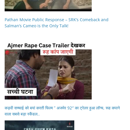
Pathan Movie Public Response – SRK’s Comeback and
Salman’s Cameo is the Only Talk!
कड़वी सच्चाई को बयां करती फिल्म ” अजमेर 92″ का ट्रेलर हुआ लॉन्च, रूह कपाने
वाला सबसे बड़ा स्कैंडल..