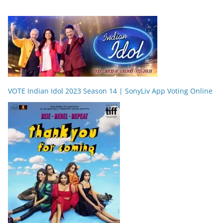
VOTE Indian Idol 2023 Season 14 | SonyLiv App Voting Online