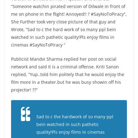
“Someone watchin pirated version of Dilwale in front of
me on phone in the flight! Annoyed!! ? #SayNoToPiracy”,
She Further took very close picture of that guy and
Wrote, “Sad to c the hard work of so many ppl bein
watched in such pathetic quality!Pls enjoy films in
cinemas #SayNoToPiracy “
Publicist Mandvi Sharma replied her post on social
network and said it is a criminal offense. Kriti Sanon
replied, “Yup..told him politely that he would enjoy the
film more in a theater.but he was busy showin off his
projector! ??”
Sad to c the hardwork of so many ppl
bein watched in such pathetic
quality!Pls enjoy films in cinemas