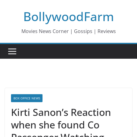
Skip
BollywoodFarm
to
content
Movies News Corner | Gossips | Reviews
BOX OFFICE NEWS
Kirti Sanon’s Reaction
when she found Co