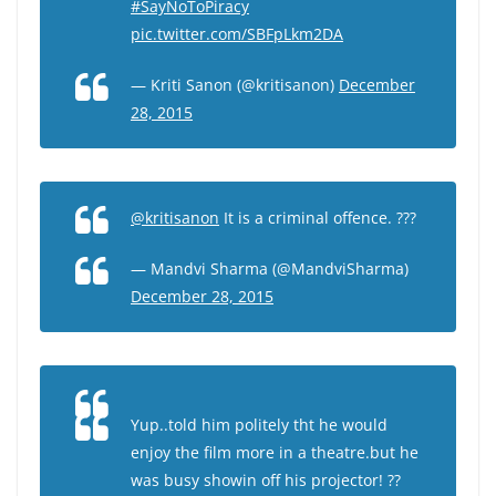
#SayNoToPiracy
pic.twitter.com/SBFpLkm2DA
— Kriti Sanon (@kritisanon)
December
28, 2015
@kritisanon
It is a criminal offence. ???
— Mandvi Sharma (@MandviSharma)
December 28, 2015
Yup..told him politely tht he would
enjoy the film more in a theatre.but he
was busy showin off his projector! ??