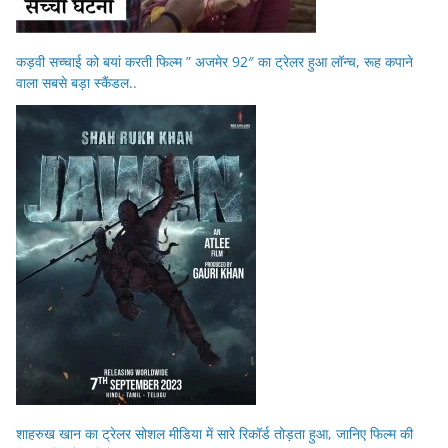
कड़वी सच्चाई को बयां करती फिल्म ” अजमेर 92″ का ट्रेलर हुआ लॉन्च, रूह कपाने
वाला सबसे बड़ा स्कैंडल..
शाहरुख खान का ट्रेलर सोशल मीडिया में सारे रिकॉर्ड तोड़ता हुआ, जानिए फिल्म की