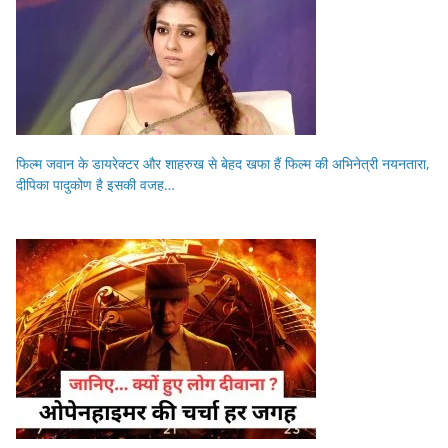
फिल्म जवान के डायरेक्टर और शाहरुख से बेहद खफा हैं फिल्म की अभिनेत्री नयनतारा,
दीपिका पादुकोण है इसकी वजह…