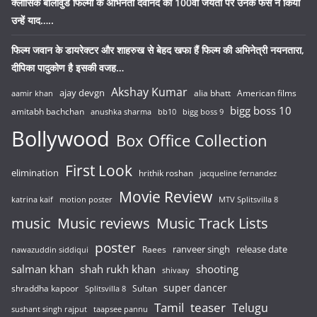
क्लासिक बॉलीवुड फिल्मों के अभिनेता देवानंद की 100वीं जयंती पर उनके फैंस ने किया
उन्हें याद…..
फिल्म जवान के डायरेक्टर और शाहरुख से बेहद खफा हैं फिल्म की अभिनेत्री नयनतारा,
दीपिका पादुकोण है इसकी वजह…
Akshay Kumar
ajay devgn
alia bhatt
American films
aamir khan
bigg boss 10
amitabh bachchan
anushka sharma
bb10
bigg boss 9
Bollywood
Box Office Collection
First Look
elimination
hrithik roshan
jacqueline fernandez
Movie Review
katrina kaif
motion poster
MTV Splitsvilla 8
music
Music reviews
Music Track Lists
poster
release date
Raees
ranveer singh
nawazuddin siddiqui
salman khan
shah rukh khan
shooting
shivaay
super dancer
shraddha kapoor
Sultan
Splitsvilla 8
Tamil
teaser
Telugu
sushant singh rajput
taapsee pannu