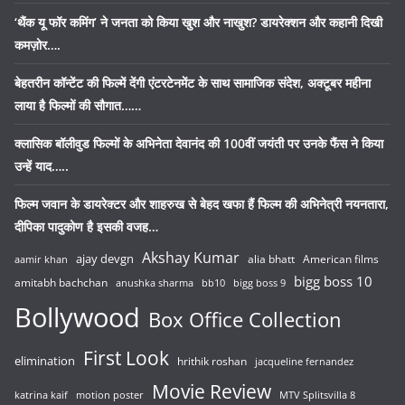
‘थैंक यू फॉर कमिंग’ ने जनता को किया खुश और नाखुश? डायरेक्शन और कहानी दिखी
कमज़ोर….
बेहतरीन कॉन्टेंट की फिल्में देंगी एंटरटेनमेंट के साथ सामाजिक संदेश, अक्टूबर महीना
लाया है फिल्मों की सौगात……
क्लासिक बॉलीवुड फिल्मों के अभिनेता देवानंद की 100वीं जयंती पर उनके फैंस ने किया
उन्हें याद…..
फिल्म जवान के डायरेक्टर और शाहरुख से बेहद खफा हैं फिल्म की अभिनेत्री नयनतारा,
दीपिका पादुकोण है इसकी वजह…
Akshay Kumar
ajay devgn
alia bhatt
American films
aamir khan
bigg boss 10
amitabh bachchan
anushka sharma
bb10
bigg boss 9
Bollywood
Box Office Collection
First Look
elimination
hrithik roshan
jacqueline fernandez
Movie Review
katrina kaif
motion poster
MTV Splitsvilla 8