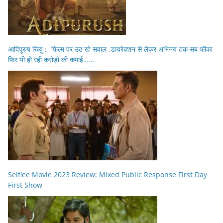
आदिपुरुष रिव्यु :- फिल्म पर उठ रहे सवाल ,डायरेक्शन से लेकर अभिनय तक सब फीका
फिर भी हो रही करोड़ों की कमाई……
Selfiee Movie 2023 Review: Mixed Public Response First Day
First Show