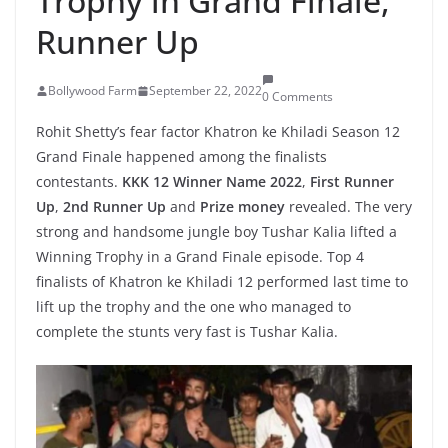
Trophy in Grand Finale,
Runner Up
Bollywood Farm
September 22, 2022
0 Comments
Rohit Shetty’s fear factor Khatron ke Khiladi Season 12
Grand Finale happened among the finalists
contestants.
KKK 12 Winner Name 2022
,
First Runner
Up
,
2nd Runner Up
and
Prize money
revealed. The very
strong and handsome jungle boy Tushar Kalia lifted a
Winning Trophy in a Grand Finale episode. Top 4
finalists of Khatron ke Khiladi 12 performed last time to
lift up the trophy and the one who managed to
complete the stunts very fast is Tushar Kalia.