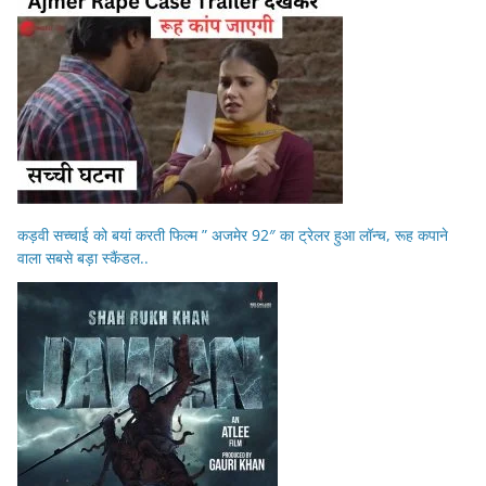
कड़वी सच्चाई को बयां करती फिल्म ” अजमेर 92″ का ट्रेलर हुआ लॉन्च, रूह कपाने
वाला सबसे बड़ा स्कैंडल..