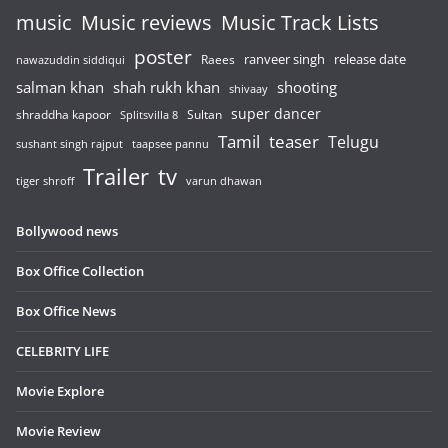
music
Music reviews
Music Track Lists
poster
release date
Raees
ranveer singh
nawazuddin siddiqui
salman khan
shah rukh khan
shooting
shivaay
super dancer
shraddha kapoor
Sultan
Splitsvilla 8
Tamil
teaser
Telugu
sushant singh rajput
taapsee pannu
Trailer
tv
tiger shroff
varun dhawan
Bollywood news
Box Office Collection
Box Office News
CELEBRITY LIFE
Movie Explore
Movie Review