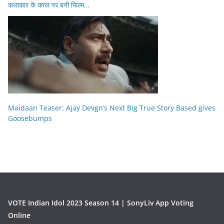
कलाकार के कत्ल पर बनी फिल्म…
Maidaan Teaser: Ajay Devgn’s Next Big True Story Based gives
Goosebumps
VOTE Indian Idol 2023 Season 14 | SonyLiv App Voting
Online