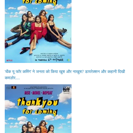
‘थैंक यू फॉर कमिंग’ ने जनता को किया खुश और नाखुश? डायरेक्शन और कहानी दिखी
कमज़ोर….