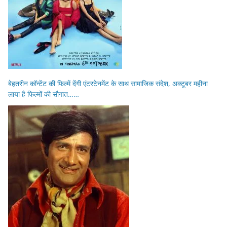
बेहतरीन कॉन्टेंट की फिल्में देंगी एंटरटेनमेंट के साथ सामाजिक संदेश, अक्टूबर महीना
लाया है फिल्मों की सौगात……