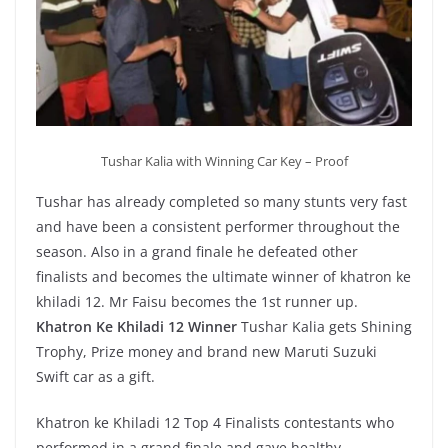
Tushar Kalia with Winning Car Key – Proof
Tushar has already completed so many stunts very fast
and have been a consistent performer throughout the
season. Also in a grand finale he defeated other
finalists and becomes the ultimate winner of khatron ke
khiladi 12. Mr Faisu becomes the 1st runner up.
Khatron Ke Khiladi 12 Winner
Tushar Kalia gets Shining
Trophy, Prize money and brand new Maruti Suzuki
Swift car as a gift.
Khatron ke Khiladi 12 Top 4 Finalists contestants who
performed in a grand finale and gave healthy