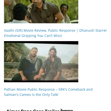
Vaathi (SIR) Movie Review, Public Response | Dhanush Starrer
Emotional Gripping You Can’t Miss!
Pathan Movie Public Response – SRK’s Comeback and
Salman’s Cameo is the Only Talk!