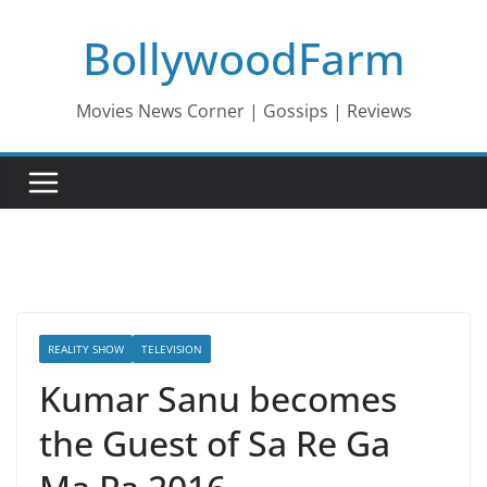
Skip
BollywoodFarm
to
content
Movies News Corner | Gossips | Reviews
REALITY SHOW
TELEVISION
Kumar Sanu becomes
the Guest of Sa Re Ga