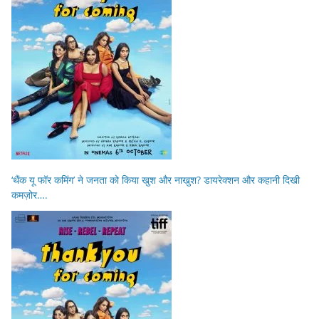
‘थैंक यू फॉर कमिंग’ ने जनता को किया खुश और नाखुश? डायरेक्शन और कहानी दिखी
कमज़ोर….