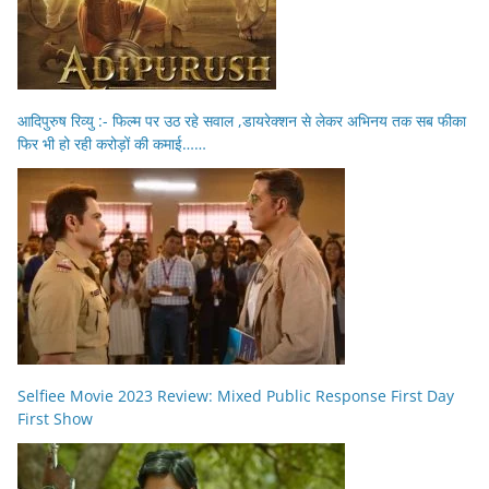
आदिपुरुष रिव्यु :- फिल्म पर उठ रहे सवाल ,डायरेक्शन से लेकर अभिनय तक सब फीका
फिर भी हो रही करोड़ों की कमाई……
Selfiee Movie 2023 Review: Mixed Public Response First Day
First Show