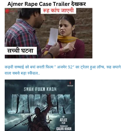
कड़वी सच्चाई को बयां करती फिल्म ” अजमेर 92″ का ट्रेलर हुआ लॉन्च, रूह कपाने
वाला सबसे बड़ा स्कैंडल..