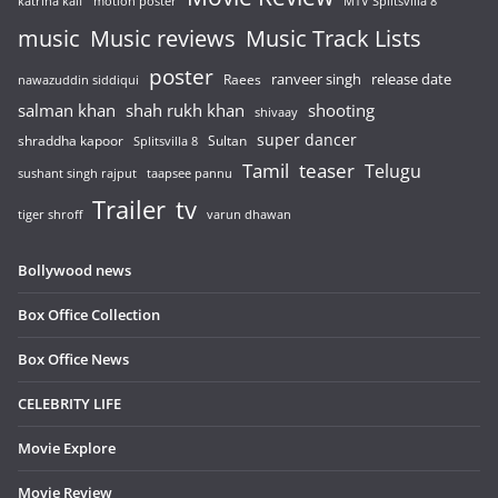
katrina kaif
motion poster
MTV Splitsvilla 8
music
Music reviews
Music Track Lists
poster
release date
Raees
ranveer singh
nawazuddin siddiqui
salman khan
shah rukh khan
shooting
shivaay
super dancer
shraddha kapoor
Sultan
Splitsvilla 8
Tamil
teaser
Telugu
sushant singh rajput
taapsee pannu
Trailer
tv
tiger shroff
varun dhawan
Bollywood news
Box Office Collection
Box Office News
CELEBRITY LIFE
Movie Explore
Movie Review