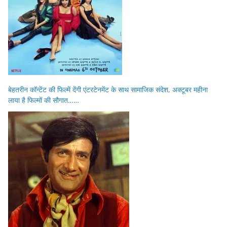
बेहतरीन कॉन्टेंट की फिल्में देंगी एंटरटेनमेंट के साथ सामाजिक संदेश, अक्टूबर महीना
लाया है फिल्मों की सौगात……