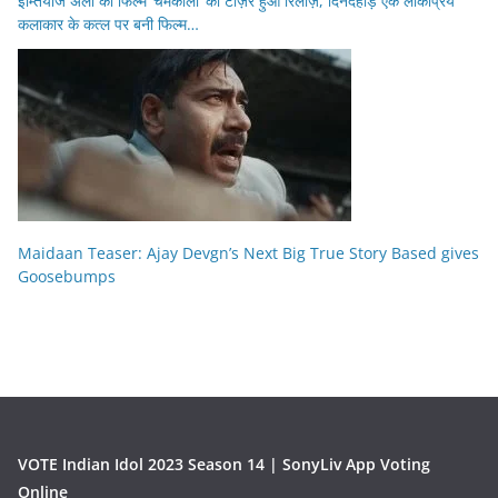
इम्तियाज अली की फिल्म ‘चमकीला’ का टीज़र हुआ रिलीज़, दिनदहाड़े एक लोकप्रिय
कलाकार के कत्ल पर बनी फिल्म…
Maidaan Teaser: Ajay Devgn’s Next Big True Story Based gives
Goosebumps
VOTE Indian Idol 2023 Season 14 | SonyLiv App Voting
Online