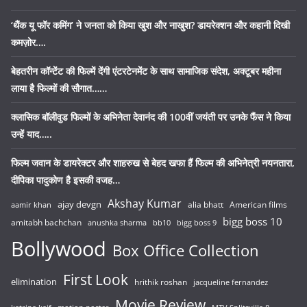
‘थैंक यू फॉर कमिंग’ ने जनता को किया खुश और नाखुश? डायरेक्शन और कहानी दिखी
कमज़ोर….
बेहतरीन कॉन्टेंट की फिल्में देंगी एंटरटेनमेंट के साथ सामाजिक संदेश, अक्टूबर महीना
लाया है फिल्मों की सौगात……
क्लासिक बॉलीवुड फिल्मों के अभिनेता देवानंद की 100वीं जयंती पर उनके फैंस ने किया
उन्हें याद…..
फिल्म जवान के डायरेक्टर और शाहरुख से बेहद खफा हैं फिल्म की अभिनेत्री नयनतारा,
दीपिका पादुकोण है इसकी वजह…
Akshay Kumar
ajay devgn
alia bhatt
American films
aamir khan
bigg boss 10
amitabh bachchan
anushka sharma
bb10
bigg boss 9
Bollywood
Box Office Collection
First Look
elimination
hrithik roshan
jacqueline fernandez
Movie Review