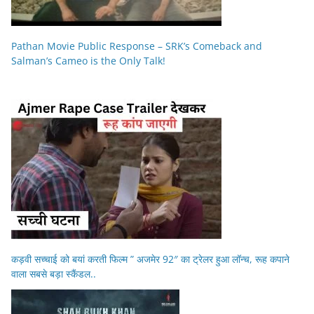
Pathan Movie Public Response – SRK’s Comeback and
Salman’s Cameo is the Only Talk!
कड़वी सच्चाई को बयां करती फिल्म ” अजमेर 92″ का ट्रेलर हुआ लॉन्च, रूह कपाने
वाला सबसे बड़ा स्कैंडल..