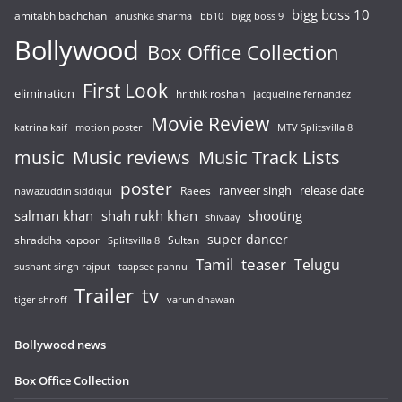
bigg boss 10
amitabh bachchan
anushka sharma
bb10
bigg boss 9
Bollywood
Box Office Collection
First Look
elimination
hrithik roshan
jacqueline fernandez
Movie Review
katrina kaif
motion poster
MTV Splitsvilla 8
music
Music reviews
Music Track Lists
poster
release date
Raees
ranveer singh
nawazuddin siddiqui
salman khan
shah rukh khan
shooting
shivaay
super dancer
shraddha kapoor
Sultan
Splitsvilla 8
Tamil
teaser
Telugu
sushant singh rajput
taapsee pannu
Trailer
tv
tiger shroff
varun dhawan
Bollywood news
Box Office Collection