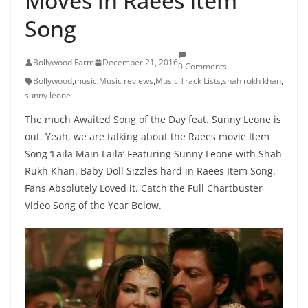
Moves in Raees Item
Song
Bollywood Farm
December 21, 2016
0 Comments
Bollywood
,
music
,
Music reviews
,
Music Track Lists
,
shah rukh khan
,
sunny leone
The much Awaited Song of the Day feat. Sunny Leone is
out. Yeah, we are talking about the Raees movie Item
Song ‘Laila Main Laila’ Featuring Sunny Leone with Shah
Rukh Khan. Baby Doll Sizzles hard in Raees Item Song.
Fans Absolutely Loved it. Catch the Full Chartbuster
Video Song of the Year Below.