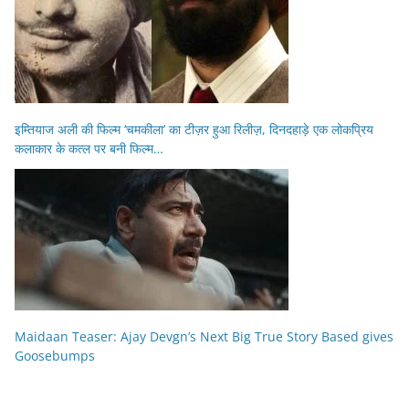
इम्तियाज अली की फिल्म ‘चमकीला’ का टीज़र हुआ रिलीज़, दिनदहाड़े एक लोकप्रिय
कलाकार के कत्ल पर बनी फिल्म…
Maidaan Teaser: Ajay Devgn’s Next Big True Story Based gives
Goosebumps