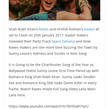
Shah Rukh Khan’s
Raees
and Hrithik Roshan’s
Kaabil
all
set to Clash on 25th January 2017. Kaabil makers
revealed their Party Track
Saara Zamana
and Now
Raees makers are one more time buzzing the Town by
Sunny Leone’s Hotness and Sizzles in Item Song.
It is Going to be the Chartbuster Song of the Year as
Bollywood Hottie Sunny Leone First Time Pared up with
Romance King Shah Rukh Khan. Sunny Looks Smokin’
Hot and Romance King SRK looks Damn Killer in every
frame. Watch Raees movie Full Song Video Laila Main
Laila here.
https://www.youtube.com/watch?v=95I5VaR7GeU