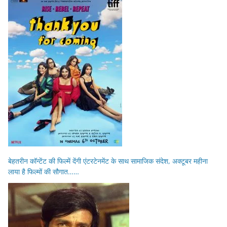
बेहतरीन कॉन्टेंट की फिल्में देंगी एंटरटेनमेंट के साथ सामाजिक संदेश, अक्टूबर महीना
लाया है फिल्मों की सौगात……