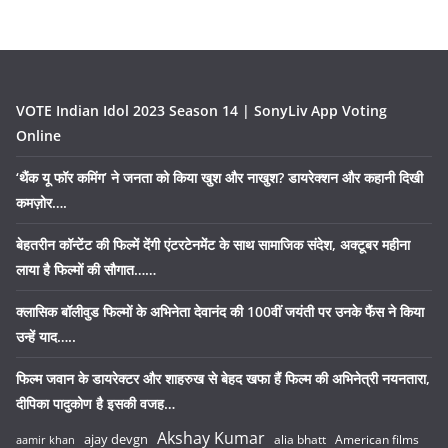
VOTE Indian Idol 2023 Season 14 | SonyLiv App Voting
Online
‘थैंक यू फॉर कमिंग’ ने जनता को किया खुश और नाखुश? डायरेक्शन और कहानी दिखी
कमज़ोर….
बेहतरीन कॉन्टेंट की फिल्में देंगी एंटरटेनमेंट के साथ सामाजिक संदेश, अक्टूबर महीना
लाया है फिल्मों की सौगात……
क्लासिक बॉलीवुड फिल्मों के अभिनेता देवानंद की 100वीं जयंती पर उनके फैंस ने किया
उन्हें याद…..
फिल्म जवान के डायरेक्टर और शाहरुख से बेहद खफा हैं फिल्म की अभिनेत्री नयनतारा,
दीपिका पादुकोण है इसकी वजह…
Akshay Kumar
ajay devgn
alia bhatt
American films
aamir khan