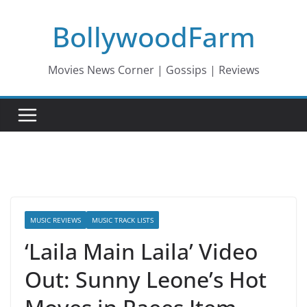
Skip
BollywoodFarm
to
content
Movies News Corner | Gossips | Reviews
MUSIC REVIEWS
MUSIC TRACK LISTS
‘Laila Main Laila’ Video
Out: Sunny Leone’s Hot