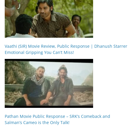
Vaathi (SIR) Movie Review, Public Response | Dhanush Starrer
Emotional Gripping You Can’t Miss!
Pathan Movie Public Response – SRK’s Comeback and
Salman’s Cameo is the Only Talk!