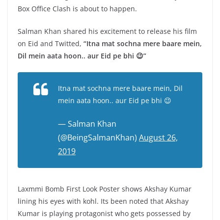
Box Office Clash is about to happen.
Salman Khan shared his excitement to release his film
on Eid and Twitted,
“Itna mat sochna mere baare mein,
Dil mein aata hoon.. aur Eid pe bhi 😉”
Itna mat sochna mere baare mein, Dil
mein aata hoon.. aur Eid pe bhi 😉
— Salman Khan
(@BeingSalmanKhan)
August 26,
2019
Laxmmi Bomb First Look Poster shows Akshay Kumar
lining his eyes with kohl. Its been noted that Akshay
Kumar is playing protagonist who gets possessed by