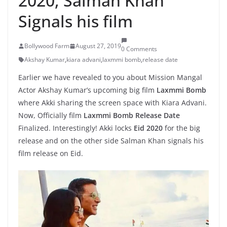
2020, Salman Khan
Signals his film
Bollywood Farm
August 27, 2019
0 Comments
Akshay Kumar
,
kiara advani
,
laxmmi bomb
,
release date
Earlier we have revealed to you about Mission Mangal
Actor Akshay Kumar’s upcoming big film
Laxmmi Bomb
where Akki sharing the screen space with Kiara Advani.
Now, Officially film
Laxmmi Bomb Release Date
Finalized. Interestingly! Akki locks
Eid 2020
for the big
release and on the other side Salman Khan signals his
film release on Eid.