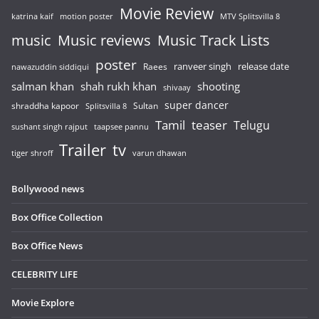
Movie Review
katrina kaif
motion poster
MTV Splitsvilla 8
music
Music reviews
Music Track Lists
poster
release date
Raees
ranveer singh
nawazuddin siddiqui
salman khan
shah rukh khan
shooting
shivaay
super dancer
shraddha kapoor
Sultan
Splitsvilla 8
Tamil
teaser
Telugu
sushant singh rajput
taapsee pannu
Trailer
tv
tiger shroff
varun dhawan
Bollywood news
Box Office Collection
Box Office News
CELEBRITY LIFE
Movie Explore