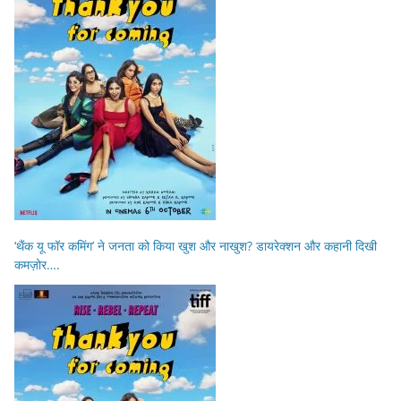
‘थैंक यू फॉर कमिंग’ ने जनता को किया खुश और नाखुश? डायरेक्शन और कहानी दिखी
कमज़ोर….