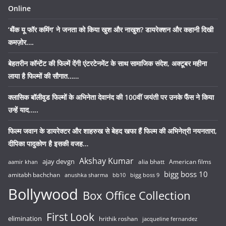
Online
‘थैंक यू फॉर कमिंग’ ने जनता को किया खुश और नाखुश? डायरेक्शन और कहानी दिखी
कमज़ोर….
बेहतरीन कॉन्टेंट की फिल्में देंगी एंटरटेनमेंट के साथ सामाजिक संदेश, अक्टूबर महीना
लाया है फिल्मों की सौगात……
क्लासिक बॉलीवुड फिल्मों के अभिनेता देवानंद की 100वीं जयंती पर उनके फैंस ने किया
उन्हें याद…..
फिल्म जवान के डायरेक्टर और शाहरुख से बेहद खफा हैं फिल्म की अभिनेत्री नयनतारा,
दीपिका पादुकोण है इसकी वजह…
Akshay Kumar
ajay devgn
alia bhatt
American films
aamir khan
bigg boss 10
amitabh bachchan
anushka sharma
bb10
bigg boss 9
Bollywood
Box Office Collection
First Look
elimination
hrithik roshan
jacqueline fernandez