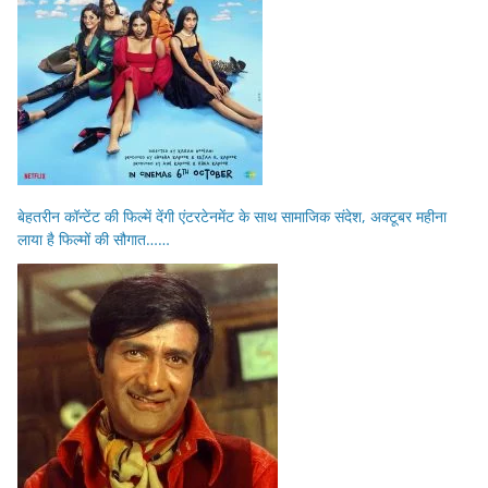
बेहतरीन कॉन्टेंट की फिल्में देंगी एंटरटेनमेंट के साथ सामाजिक संदेश, अक्टूबर महीना
लाया है फिल्मों की सौगात……