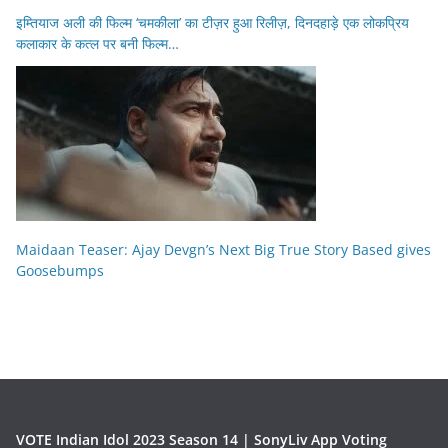
इम्तियाज अली की फिल्म ‘चमकीला’ का टीज़र हुआ रिलीज़, दिनदहाड़े एक लोकप्रिय
कलाकार के कत्ल पर बनी फिल्म…
Maidaan Teaser: Ajay Devgn’s Next Big True Story Based gives
Goosebumps
VOTE Indian Idol 2023 Season 14 | SonyLiv App Voting