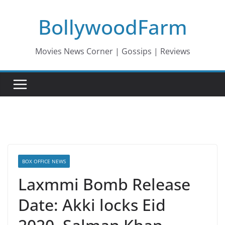
Skip
BollywoodFarm
to
content
Movies News Corner | Gossips | Reviews
BOX OFFICE NEWS
Laxmmi Bomb Release
Date: Akki locks Eid