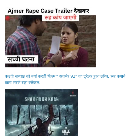
कड़वी सच्चाई को बयां करती फिल्म ” अजमेर 92″ का ट्रेलर हुआ लॉन्च, रूह कपाने
वाला सबसे बड़ा स्कैंडल..