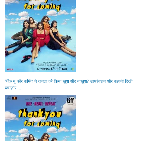
‘थैंक यू फॉर कमिंग’ ने जनता को किया खुश और नाखुश? डायरेक्शन और कहानी दिखी
कमज़ोर….