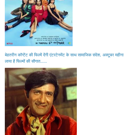
बेहतरीन कॉन्टेंट की फिल्में देंगी एंटरटेनमेंट के साथ सामाजिक संदेश, अक्टूबर महीना
लाया है फिल्मों की सौगात……