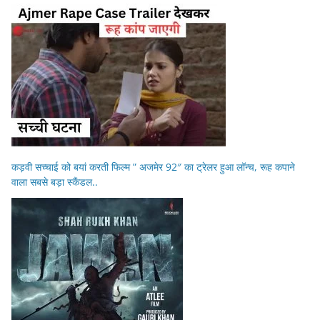
कड़वी सच्चाई को बयां करती फिल्म ” अजमेर 92″ का ट्रेलर हुआ लॉन्च, रूह कपाने
वाला सबसे बड़ा स्कैंडल..