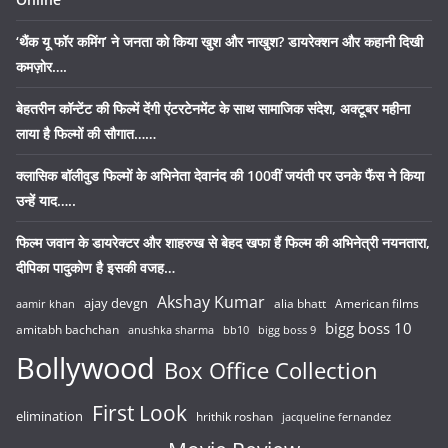
‘थैंक यू फॉर कमिंग’ ने जनता को किया खुश और नाखुश? डायरेक्शन और कहानी दिखी
कमज़ोर….
बेहतरीन कॉन्टेंट की फिल्में देंगी एंटरटेनमेंट के साथ सामाजिक संदेश, अक्टूबर महीना
लाया है फिल्मों की सौगात……
क्लासिक बॉलीवुड फिल्मों के अभिनेता देवानंद की 100वीं जयंती पर उनके फैंस ने किया
उन्हें याद…..
फिल्म जवान के डायरेक्टर और शाहरुख से बेहद खफा हैं फिल्म की अभिनेत्री नयनतारा,
दीपिका पादुकोण है इसकी वजह…
Akshay Kumar
ajay devgn
alia bhatt
American films
aamir khan
bigg boss 10
amitabh bachchan
anushka sharma
bb10
bigg boss 9
Bollywood
Box Office Collection
First Look
elimination
hrithik roshan
jacqueline fernandez