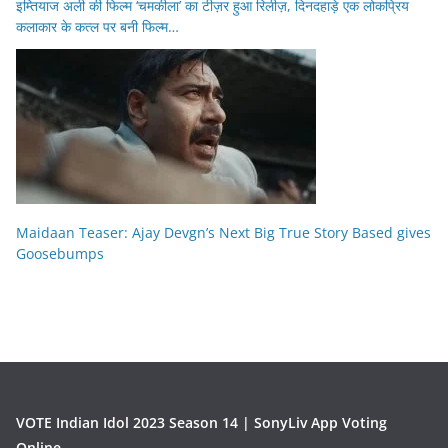
इम्तियाज अली की फिल्म ‘चमकीला’ का टीज़र हुआ रिलीज़, दिनदहाड़े एक लोकप्रिय
कलाकार के कत्ल पर बनी फिल्म…
Maidaan Teaser: Ajay Devgn’s Next Big True Story Based gives
Goosebumps
VOTE Indian Idol 2023 Season 14 | SonyLiv App Voting
Online