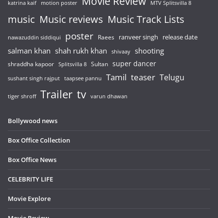
Movie Review
katrina kaif
motion poster
MTV Splitsvilla 8
music
Music reviews
Music Track Lists
poster
release date
Raees
ranveer singh
nawazuddin siddiqui
salman khan
shah rukh khan
shooting
shivaay
super dancer
shraddha kapoor
Sultan
Splitsvilla 8
Tamil
teaser
Telugu
sushant singh rajput
taapsee pannu
Trailer
tv
tiger shroff
varun dhawan
Bollywood news
Box Office Collection
Box Office News
CELEBRITY LIFE
Movie Explore
Movie Review