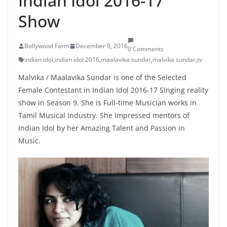
Indian Idol 2016-17
Show
Bollywood Farm
December 9, 2016
0 Comments
indian idol
,
indian idol 2016
,
maalavika sundar
,
malvika sundar
,
tv
Malvika / Maalavika Sundar is one of the Selected
Female Contestant in Indian Idol 2016-17 Singing reality
show in Season 9. She is Full-time Musician works in
Tamil Musical Industry. She Impressed mentors of
Indian Idol by her Amazing Talent and Passion in
Music.