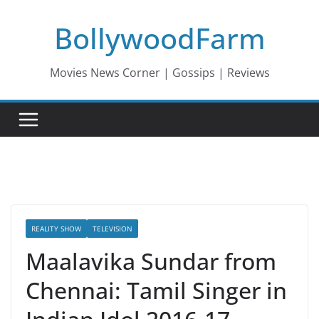
Skip
BollywoodFarm
to
content
Movies News Corner | Gossips | Reviews
REALITY SHOW
TELEVISION
Maalavika Sundar from
Chennai: Tamil Singer in