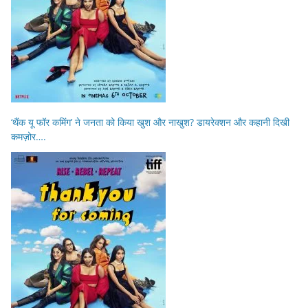
‘थैंक यू फॉर कमिंग’ ने जनता को किया खुश और नाखुश? डायरेक्शन और कहानी दिखी
कमज़ोर….