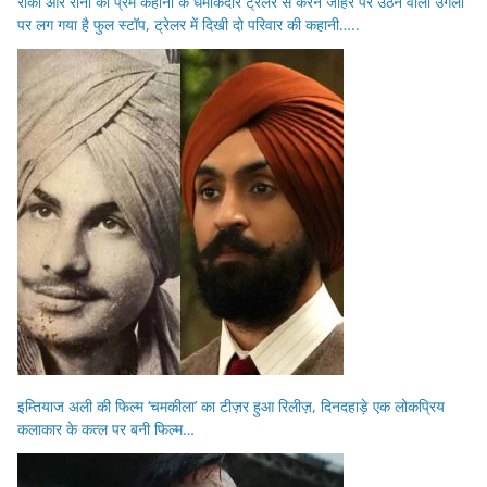
रॉकी और रानी की प्रेम कहानी के धमाकेदार ट्रेलर से करन जौहर पर उठने वाली उंगली
पर लग गया है फुल स्टॉप, ट्रेलर में दिखी दो परिवार की कहानी…..
इम्तियाज अली की फिल्म ‘चमकीला’ का टीज़र हुआ रिलीज़, दिनदहाड़े एक लोकप्रिय
कलाकार के कत्ल पर बनी फिल्म…