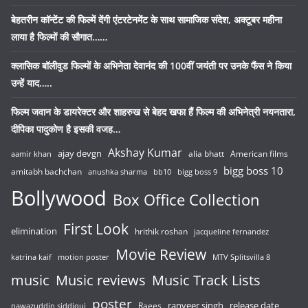
बेहतरीन कॉन्टेंट की फिल्में देंगी एंटरटेनमेंट के साथ सामाजिक संदेश, अक्टूबर महीना
लाया है फिल्मों की सौगात……
क्लासिक बॉलीवुड फिल्मों के अभिनेता देवानंद की 100वीं जयंती पर उनके फैंस ने किया
उन्हें याद…..
फिल्म जवान के डायरेक्टर और शाहरुख से बेहद खफा हैं फिल्म की अभिनेत्री नयनतारा,
दीपिका पादुकोण है इसकी वजह…
Akshay Kumar
ajay devgn
alia bhatt
American films
aamir khan
bigg boss 10
amitabh bachchan
anushka sharma
bb10
bigg boss 9
Bollywood
Box Office Collection
First Look
elimination
hrithik roshan
jacqueline fernandez
Movie Review
katrina kaif
motion poster
MTV Splitsvilla 8
music
Music reviews
Music Track Lists
poster
release date
Raees
ranveer singh
nawazuddin siddiqui