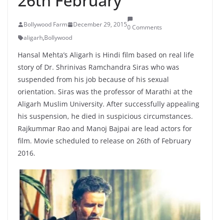
26th February
Bollywood Farm
December 29, 2015
0 Comments
aligarh
,
Bollywood
Hansal Mehta’s Aligarh is Hindi film based on real life
story of Dr. Shrinivas Ramchandra Siras who was
suspended from his job because of his sexual
orientation. Siras was the professor of Marathi at the
Aligarh Muslim University. After successfully appealing
his suspension, he died in suspicious circumstances.
Rajkummar Rao and Manoj Bajpai are lead actors for
film. Movie scheduled to release on 26th of February
2016.