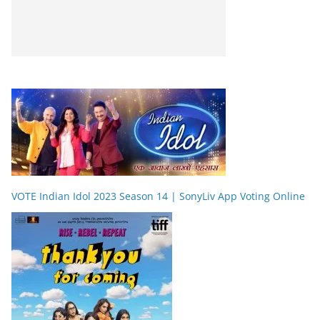
VOTE Indian Idol 2023 Season 14 | SonyLiv App Voting Online