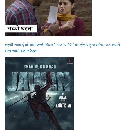
कड़वी सच्चाई को बयां करती फिल्म ” अजमेर 92″ का ट्रेलर हुआ लॉन्च, रूह कपाने
वाला सबसे बड़ा स्कैंडल..