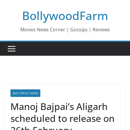
Skip
BollywoodFarm
to
content
Movies News Corner | Gossips | Reviews
BOX OFFICE NEWS
Manoj Bajpai’s Aligarh
scheduled to release on