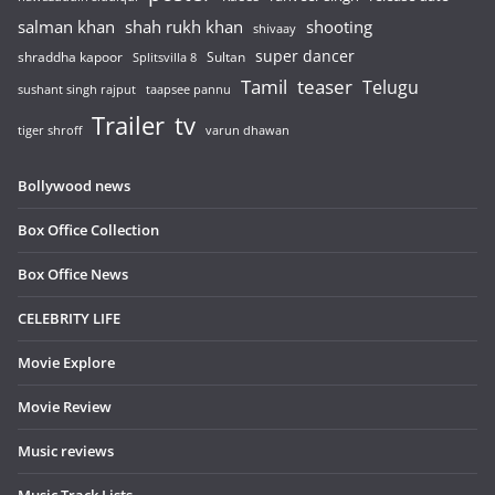
salman khan
shah rukh khan
shooting
shivaay
super dancer
shraddha kapoor
Sultan
Splitsvilla 8
Tamil
teaser
Telugu
sushant singh rajput
taapsee pannu
Trailer
tv
tiger shroff
varun dhawan
Bollywood news
Box Office Collection
Box Office News
CELEBRITY LIFE
Movie Explore
Movie Review
Music reviews