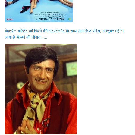
बेहतरीन कॉन्टेंट की फिल्में देंगी एंटरटेनमेंट के साथ सामाजिक संदेश, अक्टूबर महीना
लाया है फिल्मों की सौगात……