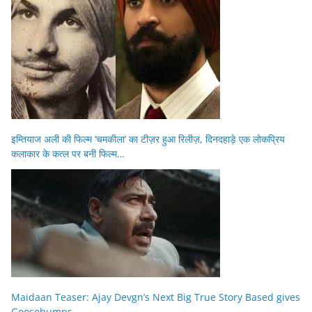
इम्तियाज अली की फिल्म ‘चमकीला’ का टीज़र हुआ रिलीज़, दिनदहाड़े एक लोकप्रिय
कलाकार के कत्ल पर बनी फिल्म…
Maidaan Teaser: Ajay Devgn’s Next Big True Story Based gives
Goosebumps