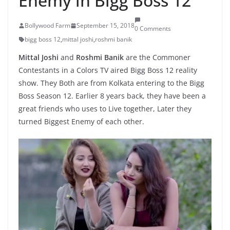
Enemy in Bigg Boss 12
Bollywood Farm
September 15, 2018
0 Comments
bigg boss 12
,
mittal joshi
,
roshmi banik
Mittal Joshi
and
Roshmi Banik
are the Commoner
Contestants in a Colors TV aired Bigg Boss 12 reality
show. They Both are from Kolkata entering to the Bigg
Boss Season 12. Earlier 8 years back, they have been a
great friends who uses to Live together, Later they
turned Biggest Enemy of each other.