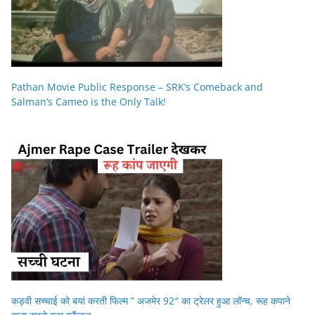
Pathan Movie Public Response – SRK’s Comeback and
Salman’s Cameo is the Only Talk!
कड़वी सच्चाई को बयां करती फिल्म ” अजमेर 92″ का ट्रेलर हुआ लॉन्च, रूह कपाने