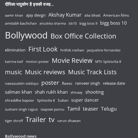
दीपिका पादुकोण है इसकी वजह…
Akshay Kumar
ajay devgn
alia bhatt
American films
aamir khan
bigg boss 10
amitabh bachchan
anushka sharma
bb10
bigg boss 9
Bollywood
Box Office Collection
First Look
elimination
hrithik roshan
jacqueline fernandez
Movie Review
katrina kaif
motion poster
MTV Splitsvilla 8
music
Music reviews
Music Track Lists
poster
release date
Raees
ranveer singh
nawazuddin siddiqui
salman khan
shah rukh khan
shooting
shivaay
super dancer
shraddha kapoor
Sultan
Splitsvilla 8
Tamil
teaser
Telugu
sushant singh rajput
taapsee pannu
Trailer
tv
tiger shroff
varun dhawan
Bollywood news