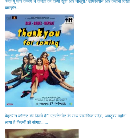
‘थैंक यू फॉर कमिंग’ ने जनता को किया खुश और नाखुश? डायरेक्शन और कहानी दिखी
कमज़ोर….
बेहतरीन कॉन्टेंट की फिल्में देंगी एंटरटेनमेंट के साथ सामाजिक संदेश, अक्टूबर महीना
लाया है फिल्मों की सौगात……