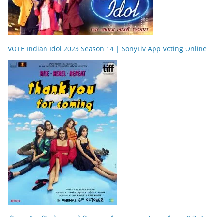
VOTE Indian Idol 2023 Season 14 | SonyLiv App Voting Online