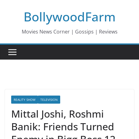
Skip
BollywoodFarm
to
content
Movies News Corner | Gossips | Reviews
REALITY SHOW
TELEVISION
Mittal Joshi, Roshmi
Banik: Friends Turned