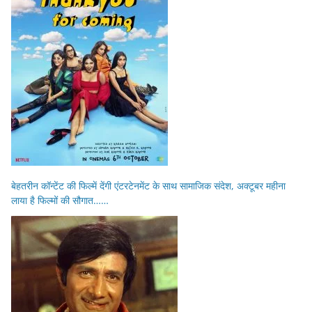
बेहतरीन कॉन्टेंट की फिल्में देंगी एंटरटेनमेंट के साथ सामाजिक संदेश, अक्टूबर महीना
लाया है फिल्मों की सौगात……