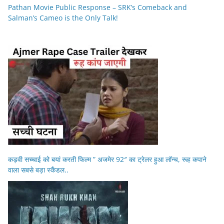
Pathan Movie Public Response – SRK’s Comeback and
Salman’s Cameo is the Only Talk!
कड़वी सच्चाई को बयां करती फिल्म ” अजमेर 92″ का ट्रेलर हुआ लॉन्च, रूह कपाने
वाला सबसे बड़ा स्कैंडल..