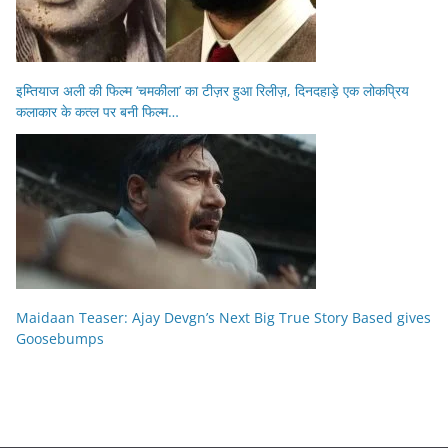
इम्तियाज अली की फिल्म ‘चमकीला’ का टीज़र हुआ रिलीज़, दिनदहाड़े एक लोकप्रिय
कलाकार के कत्ल पर बनी फिल्म…
Maidaan Teaser: Ajay Devgn’s Next Big True Story Based gives
Goosebumps