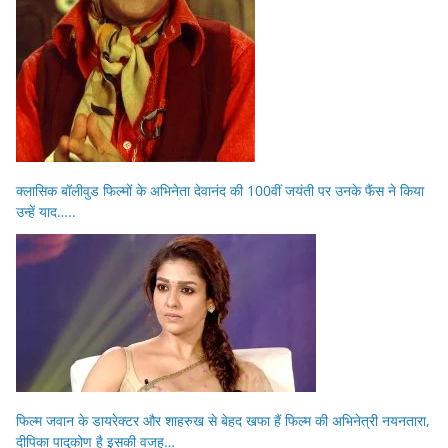
क्लासिक बॉलीवुड फिल्मों के अभिनेता देवानंद की 100वीं जयंती पर उनके फैंस ने किया
उन्हें याद…..
फिल्म जवान के डायरेक्टर और शाहरुख से बेहद खफा हैं फिल्म की अभिनेत्री नयनतारा,
दीपिका पादुकोण है इसकी वजह…