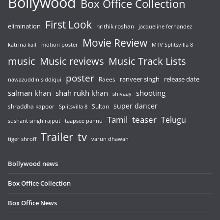
Bollywood
Box Office Collection
First Look
elimination
hrithik roshan
jacqueline fernandez
Movie Review
katrina kaif
motion poster
MTV Splitsvilla 8
music
Music reviews
Music Track Lists
poster
release date
Raees
ranveer singh
nawazuddin siddiqui
salman khan
shah rukh khan
shooting
shivaay
super dancer
shraddha kapoor
Sultan
Splitsvilla 8
Tamil
teaser
Telugu
sushant singh rajput
taapsee pannu
Trailer
tv
tiger shroff
varun dhawan
Bollywood news
Box Office Collection
Box Office News