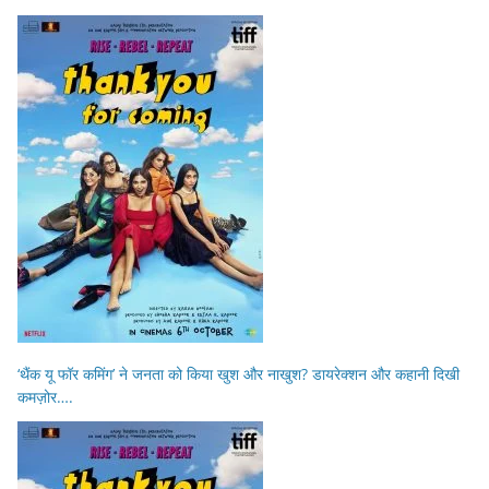
‘थैंक यू फॉर कमिंग’ ने जनता को किया खुश और नाखुश? डायरेक्शन और कहानी दिखी
कमज़ोर….