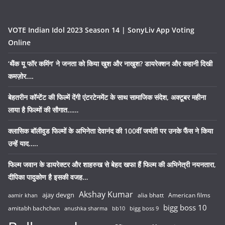
VOTE Indian Idol 2023 Season 14 | SonyLiv App Voting
Online
‘थैंक यू फॉर कमिंग’ ने जनता को किया खुश और नाखुश? डायरेक्शन और कहानी दिखी
कमज़ोर….
बेहतरीन कॉन्टेंट की फिल्में देंगी एंटरटेनमेंट के साथ सामाजिक संदेश, अक्टूबर महीना
लाया है फिल्मों की सौगात……
क्लासिक बॉलीवुड फिल्मों के अभिनेता देवानंद की 100वीं जयंती पर उनके फैंस ने किया
उन्हें याद…..
फिल्म जवान के डायरेक्टर और शाहरुख से बेहद खफा हैं फिल्म की अभिनेत्री नयनतारा,
दीपिका पादुकोण है इसकी वजह…
Akshay Kumar
ajay devgn
alia bhatt
American films
aamir khan
bigg boss 10
amitabh bachchan
anushka sharma
bb10
bigg boss 9