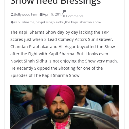
Show need Blessings
Bollywood Farm
April 9, 2017
0 Comments
kapil sharma
,
navjot singh sidhu
,
the kapil sharma show
The Kapil Sharma Show day by day lacking the TRP
Scores just when 3 Lead Comedy Actors Sunil Grover,
Chandan Prabhakar and Ali Asgar boycotted the Show
after the Fight with Kapil Sharma. But It looks even
Navjot Singh Sidhu is not enjoying the Show very much.
He Recently Skipped the Shooting for one of the
Episodes of The Kapil Sharma Show.