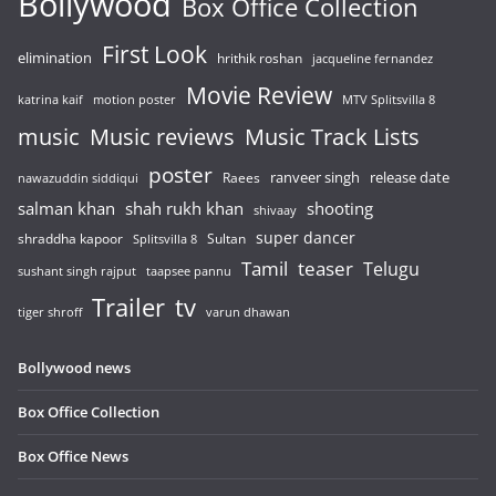
Bollywood
Box Office Collection
First Look
elimination
hrithik roshan
jacqueline fernandez
Movie Review
katrina kaif
motion poster
MTV Splitsvilla 8
music
Music reviews
Music Track Lists
poster
release date
Raees
ranveer singh
nawazuddin siddiqui
salman khan
shah rukh khan
shooting
shivaay
super dancer
shraddha kapoor
Sultan
Splitsvilla 8
Tamil
teaser
Telugu
sushant singh rajput
taapsee pannu
Trailer
tv
tiger shroff
varun dhawan
Bollywood news
Box Office Collection
Box Office News