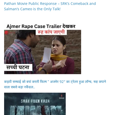
Pathan Movie Public Response – SRK’s Comeback and
Salman’s Cameo is the Only Talk!
कड़वी सच्चाई को बयां करती फिल्म ” अजमेर 92″ का ट्रेलर हुआ लॉन्च, रूह कपाने
वाला सबसे बड़ा स्कैंडल..