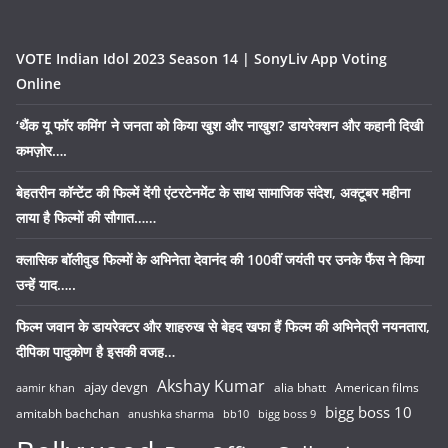
VOTE Indian Idol 2023 Season 14 | SonyLiv App Voting
Online
‘थैंक यू फॉर कमिंग’ ने जनता को किया खुश और नाखुश? डायरेक्शन और कहानी दिखी
कमज़ोर….
बेहतरीन कॉन्टेंट की फिल्में देंगी एंटरटेनमेंट के साथ सामाजिक संदेश, अक्टूबर महीना
लाया है फिल्मों की सौगात……
क्लासिक बॉलीवुड फिल्मों के अभिनेता देवानंद की 100वीं जयंती पर उनके फैंस ने किया
उन्हें याद…..
फिल्म जवान के डायरेक्टर और शाहरुख से बेहद खफा हैं फिल्म की अभिनेत्री नयनतारा,
दीपिका पादुकोण है इसकी वजह…
Akshay Kumar
ajay devgn
alia bhatt
American films
aamir khan
bigg boss 10
amitabh bachchan
anushka sharma
bb10
bigg boss 9