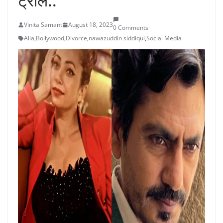
ट्रोल..
Vinita Samant
August 18, 2023
0 Comments
Alia
,
Bollywood
,
Divorce
,
nawazuddin siddiqui
,
Social Media