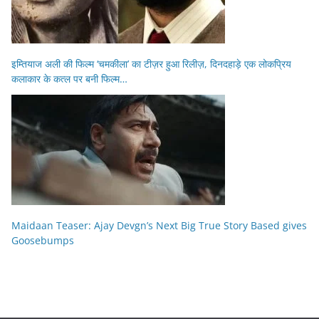
इम्तियाज अली की फिल्म ‘चमकीला’ का टीज़र हुआ रिलीज़, दिनदहाड़े एक लोकप्रिय
कलाकार के कत्ल पर बनी फिल्म…
Maidaan Teaser: Ajay Devgn’s Next Big True Story Based gives
Goosebumps