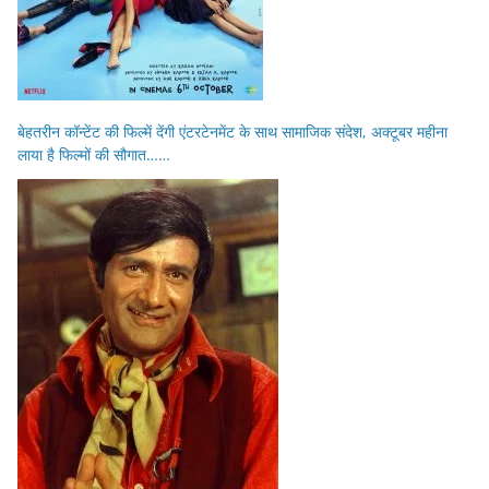
बेहतरीन कॉन्टेंट की फिल्में देंगी एंटरटेनमेंट के साथ सामाजिक संदेश, अक्टूबर महीना
लाया है फिल्मों की सौगात……