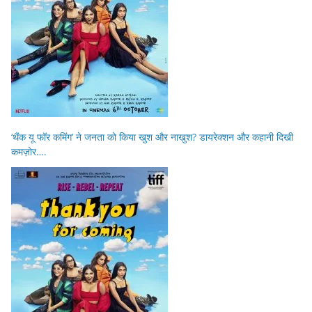
‘थैंक यू फॉर कमिंग’ ने जनता को किया खुश और नाखुश? डायरेक्शन और कहानी दिखी
कमज़ोर….