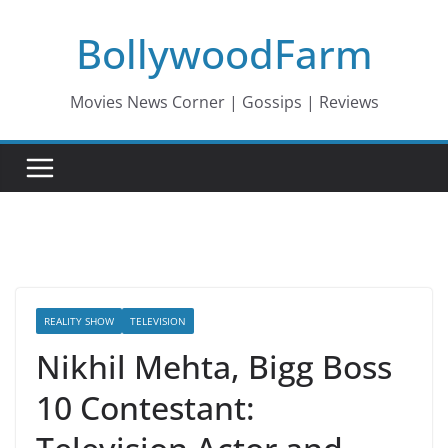
Skip
BollywoodFarm
to
content
Movies News Corner | Gossips | Reviews
REALITY SHOW
TELEVISION
Nikhil Mehta, Bigg Boss
10 Contestant: