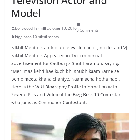
Television Actor and
Model
Bollywood Farm
October 10, 2016
0 Comments
bigg boss 10
,
nikhil mehta
Nikhil Mehta is an Indian television actor, model and VJ.
Nikhil Mehta is Appeared in TV commercial
advertisement for Cadbury’s Shubharambh, saying,
“Meri maa kehti hae kuch bhi shubh kaam karne se
pehle meeta khana chahiye. Kaam acha hotha hae”.
Here is the Wiki Biography Profile Information with
Several Pics and Video of the Bigg Boss 10 Contestant
who joins as Commoner Contestant.