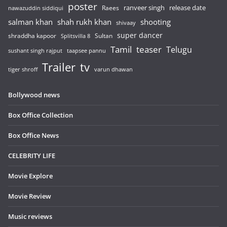
poster
release date
Raees
ranveer singh
nawazuddin siddiqui
salman khan
shah rukh khan
shooting
shivaay
super dancer
shraddha kapoor
Sultan
Splitsvilla 8
Tamil
teaser
Telugu
sushant singh rajput
taapsee pannu
Trailer
tv
tiger shroff
varun dhawan
Bollywood news
Box Office Collection
Box Office News
CELEBRITY LIFE
Movie Explore
Movie Review
Music reviews