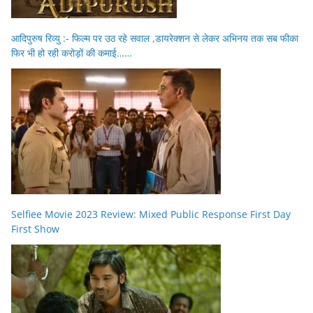
आदिपुरुष रिव्यु :- फिल्म पर उठ रहे सवाल ,डायरेक्शन से लेकर अभिनय तक सब फीका
फिर भी हो रही करोड़ों की कमाई……
Selfiee Movie 2023 Review: Mixed Public Response First Day
First Show