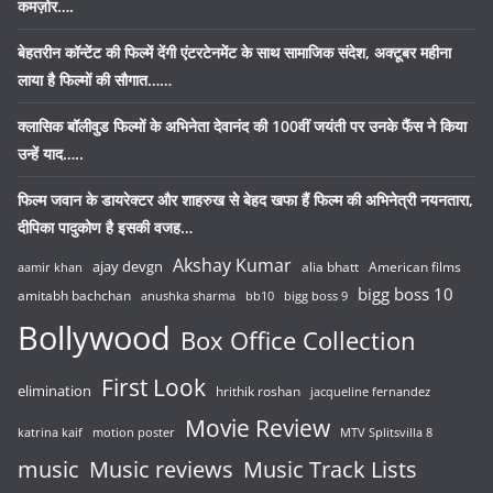
कमज़ोर….
बेहतरीन कॉन्टेंट की फिल्में देंगी एंटरटेनमेंट के साथ सामाजिक संदेश, अक्टूबर महीना
लाया है फिल्मों की सौगात……
क्लासिक बॉलीवुड फिल्मों के अभिनेता देवानंद की 100वीं जयंती पर उनके फैंस ने किया
उन्हें याद…..
फिल्म जवान के डायरेक्टर और शाहरुख से बेहद खफा हैं फिल्म की अभिनेत्री नयनतारा,
दीपिका पादुकोण है इसकी वजह…
Akshay Kumar
ajay devgn
alia bhatt
American films
aamir khan
bigg boss 10
amitabh bachchan
anushka sharma
bb10
bigg boss 9
Bollywood
Box Office Collection
First Look
elimination
hrithik roshan
jacqueline fernandez
Movie Review
katrina kaif
motion poster
MTV Splitsvilla 8
music
Music reviews
Music Track Lists