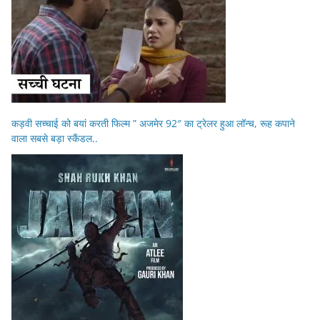
कड़वी सच्चाई को बयां करती फिल्म ” अजमेर 92″ का ट्रेलर हुआ लॉन्च, रूह कपाने
वाला सबसे बड़ा स्कैंडल..