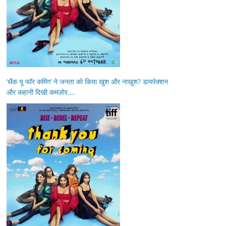
‘थैंक यू फॉर कमिंग’ ने जनता को किया खुश और नाखुश? डायरेक्शन
और कहानी दिखी कमज़ोर….