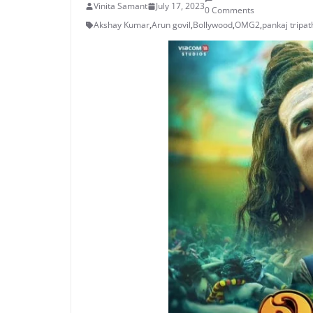
Vinita Samant
July 17, 2023
0 Comments
Akshay Kumar
,
Arun govil
,
Bollywood
,
OMG2
,
pankaj tripat