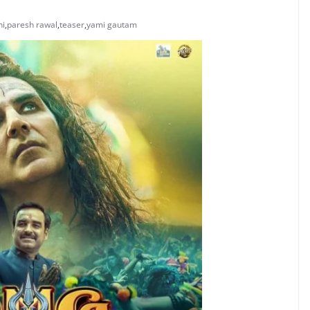
hi
,
paresh rawal
,
teaser
,
yami gautam