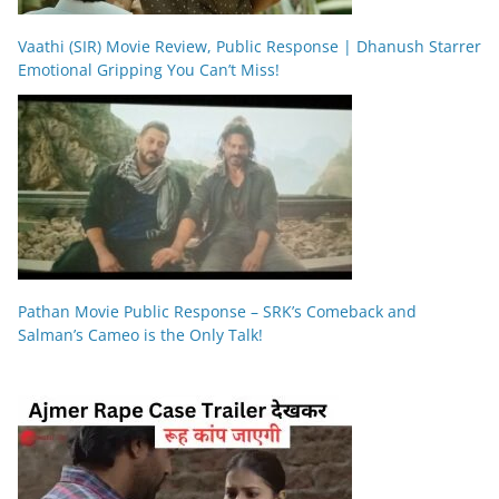
Vaathi (SIR) Movie Review, Public Response | Dhanush Starrer
Emotional Gripping You Can’t Miss!
Pathan Movie Public Response – SRK’s Comeback and
Salman’s Cameo is the Only Talk!