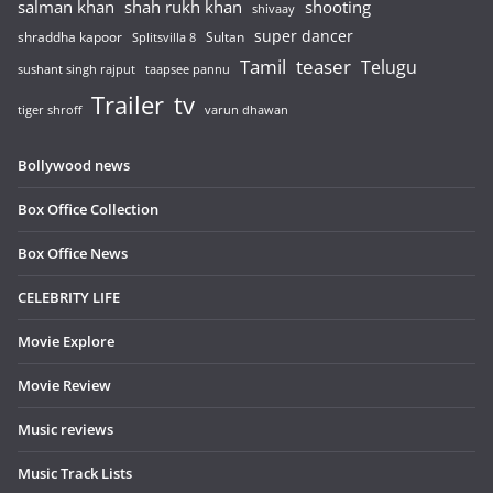
salman khan
shah rukh khan
shooting
shivaay
super dancer
shraddha kapoor
Sultan
Splitsvilla 8
Tamil
teaser
Telugu
sushant singh rajput
taapsee pannu
Trailer
tv
tiger shroff
varun dhawan
Bollywood news
Box Office Collection
Box Office News
CELEBRITY LIFE
Movie Explore
Movie Review
Music reviews
Music Track Lists