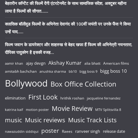
बेहतरीन कॉन्टेंट की फिल्में देंगी एंटरटेनमेंट के साथ सामाजिक संदेश, अक्टूबर महीना
लाया है फिल्मों की सौगात……
क्लासिक बॉलीवुड फिल्मों के अभिनेता देवानंद की 100वीं जयंती पर उनके फैंस ने किया
उन्हें याद…..
फिल्म जवान के डायरेक्टर और शाहरुख से बेहद खफा हैं फिल्म की अभिनेत्री नयनतारा,
दीपिका पादुकोण है इसकी वजह…
Akshay Kumar
ajay devgn
alia bhatt
American films
aamir khan
bigg boss 10
amitabh bachchan
anushka sharma
bb10
bigg boss 9
Bollywood
Box Office Collection
First Look
elimination
hrithik roshan
jacqueline fernandez
Movie Review
katrina kaif
motion poster
MTV Splitsvilla 8
music
Music reviews
Music Track Lists
poster
release date
Raees
ranveer singh
nawazuddin siddiqui