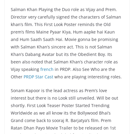
Salman Khan Playing the Duo role as Vijay and Prem.
Director very carefully signed the characters of Salman
khan’s film. This First Look Poster reminds the Old
prem’s films Maine Pyaar Kiya, Hum aapke hai Kaun
and Hum Saath Saath Hai. Movie gonna be promising
with Salman Khan’s sincere act. This is not Salman
Khan’s Dabang Avatar but its the Obedient Boy. Its
been also noted that Salman Khan’s character role as
Vijay speaking
french
in PRDP. Also See Who are the
Other
PRDP Star Cast
who are playing interesting roles.
Sonam Kapoor is the lead actress as Prem’s love
interest but there is no Look still unveiled. Will be out
shortly. First Look Teaser Poster Started Trending
Worldwide as we all know its the Bollywood Bhai’s
Grand come back to sooraj R. Barjatya’s film. Prem
Ratan Dhan Payo Movie Trailer to be released on 1st