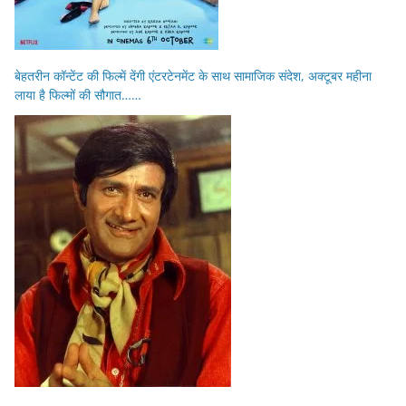
बेहतरीन कॉन्टेंट की फिल्में देंगी एंटरटेनमेंट के साथ सामाजिक संदेश, अक्टूबर महीना
लाया है फिल्मों की सौगात……