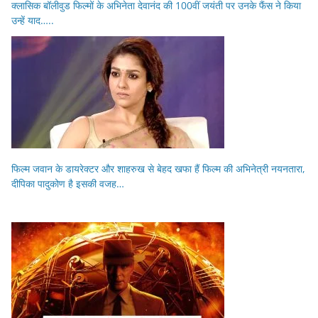
क्लासिक बॉलीवुड फिल्मों के अभिनेता देवानंद की 100वीं जयंती पर उनके फैंस ने किया
उन्हें याद…..
फिल्म जवान के डायरेक्टर और शाहरुख से बेहद खफा हैं फिल्म की अभिनेत्री नयनतारा,
दीपिका पादुकोण है इसकी वजह…