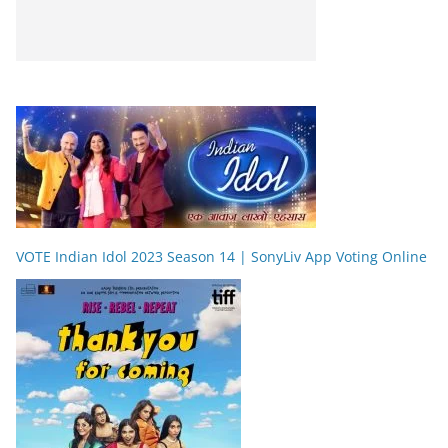
VOTE Indian Idol 2023 Season 14 | SonyLiv App Voting Online