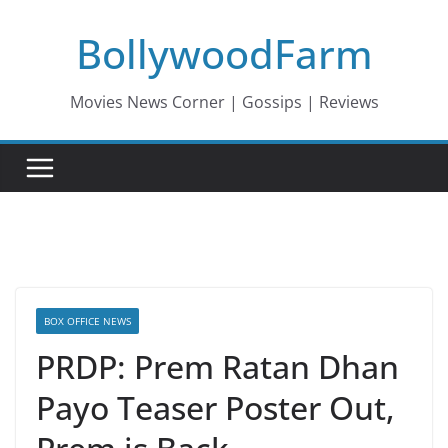
Skip
BollywoodFarm
to
content
Movies News Corner | Gossips | Reviews
BOX OFFICE NEWS
PRDP: Prem Ratan Dhan
Payo Teaser Poster Out,