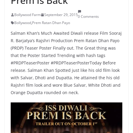
Prem is Back
Bollywood Farm
September 29, 2015
0 Comments
Bollywood
,
Prem Ratan Dhan Payo
Salman Khan’s Much Awaited Diwali release Film Sooraj
R. Barjatya’s Rajshri Production Prem Ratan Dhan Payo
(PRDP) Teaser Poster Finally out. The Great thing was
that the Poster Started Trending with hash tags
#PRDPTeaserPoster #PRDPTeaserPosterToday Before
release. Salman Khan Spotted just like his old film look
with Salvar, Dhoti and Dupatta. He attained the his old
Rajshri film look and wore Blue Salvar, White Dhoti and
Orange Dupatta rounded on neck.