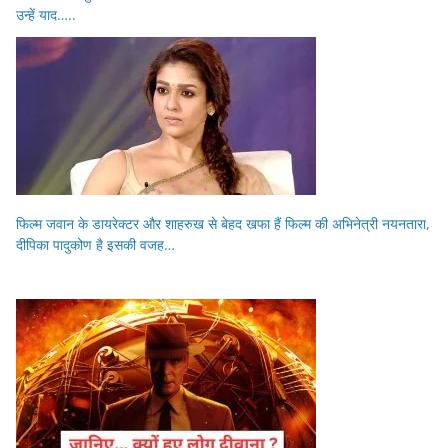
उन्हें याद…..
फिल्म जवान के डायरेक्टर और शाहरुख से बेहद खफा हैं फिल्म की अभिनेत्री नयनतारा,
दीपिका पादुकोण है इसकी वजह…