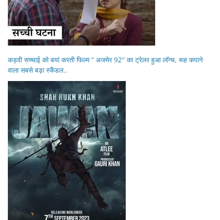
कड़वी सच्चाई को बयां करती फिल्म ” अजमेर 92″ का ट्रेलर हुआ लॉन्च, रूह कपाने
वाला सबसे बड़ा स्कैंडल..