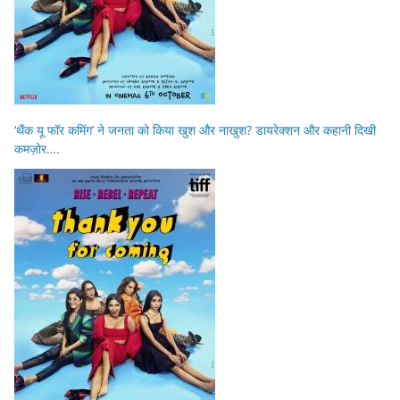
‘थैंक यू फॉर कमिंग’ ने जनता को किया खुश और नाखुश? डायरेक्शन और कहानी दिखी
कमज़ोर….