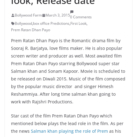
look, Release date
Bollywood Farm
March 3, 2015
0 Comments
Bollywood
,
box office Predictions
,
First Look
,
Prem Ratan Dhan Payo
Prem Ratan Dhan Payo is the Romantic drama film by
Sooraj R. Barjatya, love films maker. He is also popular
screen writer and producer as well. Most awaited film
Prem Ratan Dhan Payo starring Bollywood super star
Salman khan and Sonam Kapoor. Movie is scheduled to
be released on Diwali 2015. Music of the film composed
by the popular music director and singer Himesh
Reshammiya. After long time salman khan going to
work with Rajshri Productions.
Star cast of the film Prem Ratan Dhan Payo which
mentioned below plays the lead role in the film. As per
the news
Salman khan playing the role of Prem
as his