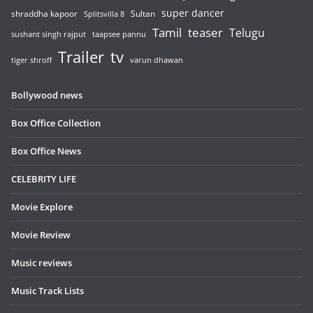
super dancer
shraddha kapoor
Sultan
Splitsvilla 8
Tamil
teaser
Telugu
sushant singh rajput
taapsee pannu
Trailer
tv
tiger shroff
varun dhawan
Bollywood news
Box Office Collection
Box Office News
CELEBRITY LIFE
Movie Explore
Movie Review
Music reviews
Music Track Lists