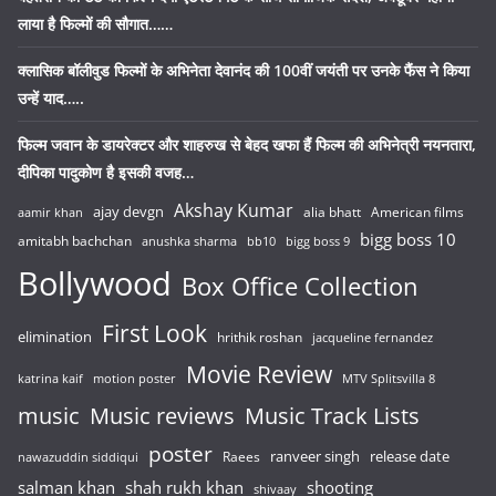
लाया है फिल्मों की सौगात……
क्लासिक बॉलीवुड फिल्मों के अभिनेता देवानंद की 100वीं जयंती पर उनके फैंस ने किया
उन्हें याद…..
फिल्म जवान के डायरेक्टर और शाहरुख से बेहद खफा हैं फिल्म की अभिनेत्री नयनतारा,
दीपिका पादुकोण है इसकी वजह…
Akshay Kumar
ajay devgn
alia bhatt
American films
aamir khan
bigg boss 10
amitabh bachchan
anushka sharma
bb10
bigg boss 9
Bollywood
Box Office Collection
First Look
elimination
hrithik roshan
jacqueline fernandez
Movie Review
katrina kaif
motion poster
MTV Splitsvilla 8
music
Music reviews
Music Track Lists
poster
release date
Raees
ranveer singh
nawazuddin siddiqui
salman khan
shah rukh khan
shooting
shivaay