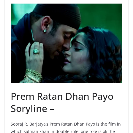
Prem Ratan Dhan Payo
Soryline –
Sooraj R. Barjatya’s Prem Ratan Dhan Payo is the film in
which salman khan in double role. one role is ok the