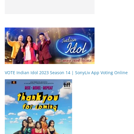
VOTE Indian Idol 2023 Season 14 | SonyLiv App Voting Online