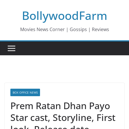
Skip
BollywoodFarm
to
content
Movies News Corner | Gossips | Reviews
BOX OFFICE NEWS
Prem Ratan Dhan Payo
Star cast, Storyline, First