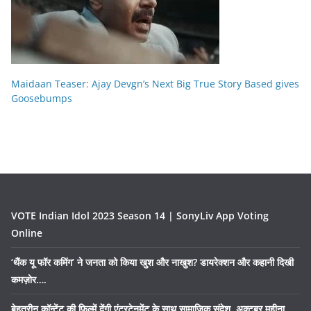
Maidaan Teaser: Ajay Devgn’s Next Big True Story Based gives
Goosebumps
VOTE Indian Idol 2023 Season 14 | SonyLiv App Voting
Online
‘थैंक यू फॉर कमिंग’ ने जनता को किया खुश और नाखुश? डायरेक्शन और कहानी दिखी
कमज़ोर….
बेहतरीन कॉन्टेंट की फिल्में देंगी एंटरटेनमेंट के साथ सामाजिक संदेश, अक्टूबर महीना