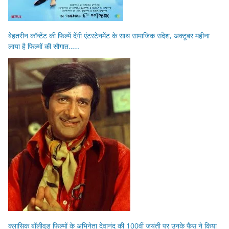
बेहतरीन कॉन्टेंट की फिल्में देंगी एंटरटेनमेंट के साथ सामाजिक संदेश, अक्टूबर महीना
लाया है फिल्मों की सौगात……
क्लासिक बॉलीवुड फिल्मों के अभिनेता देवानंद की 100वीं जयंती पर उनके फैंस ने किया