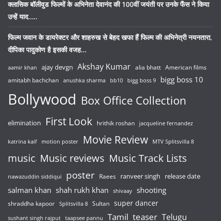
क्लासिक बॉलीवुड फिल्मों के अभिनेता देवानंद की 100वीं जयंती पर उनके फैंस ने किया
उन्हें याद…..
फिल्म जवान के डायरेक्टर और शाहरुख से बेहद खफा हैं फिल्म की अभिनेत्री नयनतारा,
दीपिका पादुकोण है इसकी वजह…
Akshay Kumar
ajay devgn
alia bhatt
American films
aamir khan
bigg boss 10
amitabh bachchan
anushka sharma
bb10
bigg boss 9
Bollywood
Box Office Collection
First Look
elimination
hrithik roshan
jacqueline fernandez
Movie Review
katrina kaif
motion poster
MTV Splitsvilla 8
music
Music reviews
Music Track Lists
poster
release date
Raees
ranveer singh
nawazuddin siddiqui
salman khan
shah rukh khan
shooting
shivaay
super dancer
shraddha kapoor
Sultan
Splitsvilla 8
Tamil
teaser
Telugu
sushant singh rajput
taapsee pannu