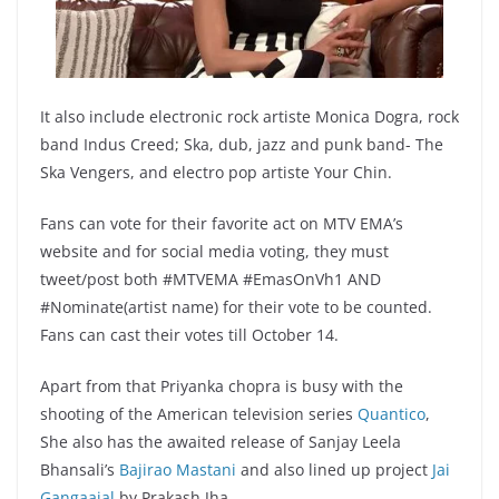
It also include electronic rock artiste Monica Dogra, rock
band Indus Creed; Ska, dub, jazz and punk band- The
Ska Vengers, and electro pop artiste Your Chin.
Fans can vote for their favorite act on MTV EMA’s
website and for social media voting, they must
tweet/post both #MTVEMA #EmasOnVh1 AND
#Nominate(artist name) for their vote to be counted.
Fans can cast their votes till October 14.
Apart from that Priyanka chopra is busy with the
shooting of the American television series
Quantico
,
She also has the awaited release of Sanjay Leela
Bhansali’s
Bajirao Mastani
and also lined up project
Jai
Gangaajal
by Prakash Jha.