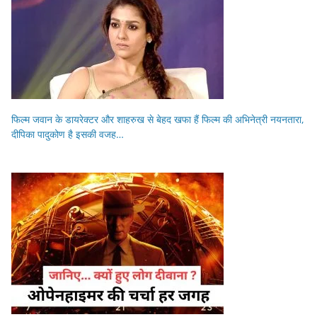
फिल्म जवान के डायरेक्टर और शाहरुख से बेहद खफा हैं फिल्म की अभिनेत्री नयनतारा,
दीपिका पादुकोण है इसकी वजह…