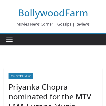
Skip
BollywoodFarm
to
content
Movies News Corner | Gossips | Reviews
BOX OFFICE NEWS
Priyanka Chopra
nominated for the MTV