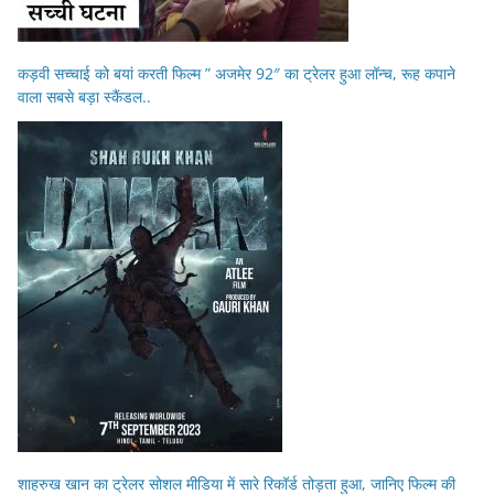
कड़वी सच्चाई को बयां करती फिल्म ” अजमेर 92″ का ट्रेलर हुआ लॉन्च, रूह कपाने
वाला सबसे बड़ा स्कैंडल..
शाहरुख खान का ट्रेलर सोशल मीडिया में सारे रिकॉर्ड तोड़ता हुआ, जानिए फिल्म की