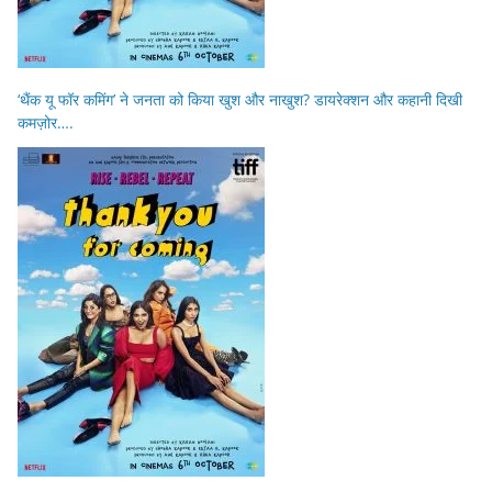
‘थैंक यू फॉर कमिंग’ ने जनता को किया खुश और नाखुश? डायरेक्शन और कहानी दिखी
कमज़ोर….