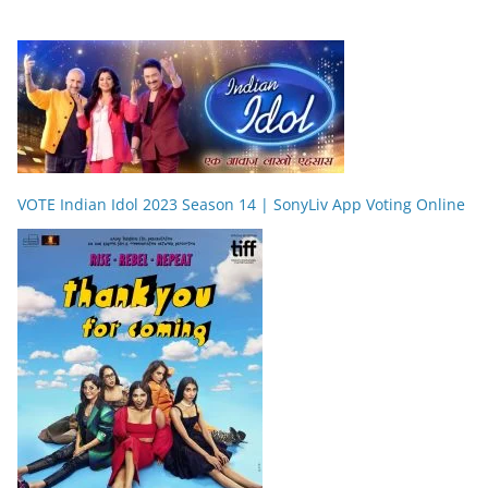
VOTE Indian Idol 2023 Season 14 | SonyLiv App Voting Online